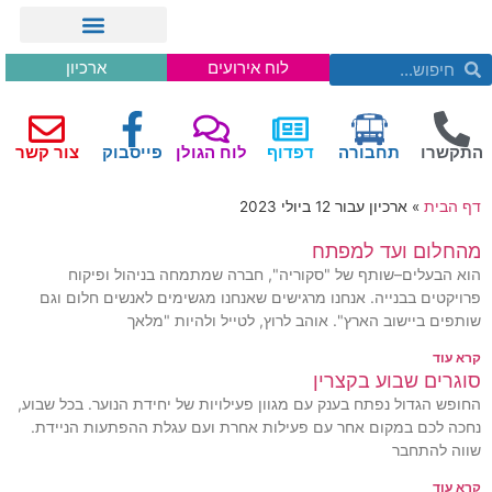
לוח אירועים
ארכיון
התקשרו
תחבורה
דפדוף
לוח הגולן
פייסבוק
צור קשר
דף הבית
»
ארכיון עבור 12 ביולי 2023
מהחלום ועד למפתח
הוא הבעלים–שותף של "סקוריה", חברה שמתמחה בניהול ופיקוח
פרויקטים בבנייה. אנחנו מרגישים שאנחנו מגשימים לאנשים חלום וגם
שותפים ביישוב הארץ". אוהב לרוץ, לטייל ולהיות "מלאך
קרא עוד
סוגרים שבוע בקצרין
החופש הגדול נפתח בענק עם מגוון פעילויות של יחידת הנוער. בכל שבוע,
נחכה לכם במקום אחר עם פעילות אחרת ועם עגלת ההפתעות הניידת.
שווה להתחבר
קרא עוד