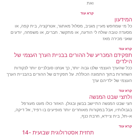
ואת
קרא עוד
המידעון
כל מי שמחפש מעיין מגניב, מסלול מאתגר, אטרקציה, בית קפה, או
מסעדה טובה שולח לי הודעה, או מתקשר. חברים, או משפחה, יודעים
שאני מכירה מאז
קרא עוד
תפקידם המכריע של ההורים בבניית הערך העצמי של
הילדים
ככל שהערך העצמי שלנו גבוה יותר, כך אנחנו סובלניים יותר לנקודות
השחורות בתוך התמונה הכוללת. על תפקידם של ההורים בהבניית הערך
העצמי של ילדיהם ערך
קרא עוד
ולחצי שבט המנשה
חצי שבט המנשה התיישב בבשן ובגולן. האזור כולו מעט מעורפל
בגבולותיו, אבל במקורות מאוחרים יותר מופיעים בו רפיד, אל דיקה,
א–תל, בית ציידא, חרבת כנף,
קרא עוד
תחזית אסטרולוגית שבועית 14-