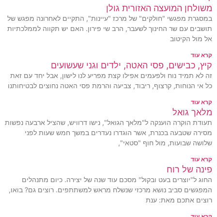
משולחן המועצה האזורית גולן
במסגרת מפגשי "חולקים" של מרכז "עיינות", התקיים לאחרונה מפגש של
תושבים עם שר החינוך לשעבר, הרב שי פירון. האם יש תקווה לממלכתיות
אל מול הקיטוב
קרא עוד
קיץ, כבישים, פסי האטה, ילדים וגני שעשועים
זה לא תמיד נוח ולפעמים אפילו קצת מפריע לנו לישון, אבל יחד עם זאת
כל אי הנוחות, קרצוף, ריבוד, צביעה והרמת פסי האטה נחוצים לבטיחותנו
קרא עוד
מלאך גואל
תעודת הוקרה הוענקה ל"מלאך הגואל", נישו דרוויש, שהציל ארבעה נפשות
מסירה שטבעה בכנרת, אשר הוגדרו נעדרים במשך חמש שעות לפני
שלושה שבועות, מול חוף "סטאי",
קרא עוד
פינה של רוח
החוג ל"יוצרים בעט ובקול" מסכם עוד שנה של יצירה. כיום מתנהלים
המפגשים סביב נושא מרכזי שנשלח מראש למשתתפים. רוצים גם? בואו,
רוצים אתכם מאת: ענת
קרא עוד