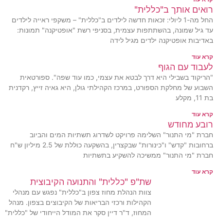
רואים אותך ב"כללית"
החל מה-1 ליולי: זכאות חדשה לילדים ב"כללית" – משקפי ראייה לילדים
עד גיל שמונה, בהשתתפות עצמית, בסניפי רשת "אופטיקנה" תמונות:
באדיבות אופטיקנה ילדים מגיל לידה
קרא עוד
לעבוד עם הגוף
"הריקוד בשבילי היא דרך לבטא את עצמי, כמו עוד שפה". ספורטאית
השבוע של מחלקת הספורט, במרכז הקהילתי גולן, היא גאיה זייץ, רקדנית
בת 11, מקלע
קרא עוד
רובע מחודש
חברת "מי התנור" השלימה פרויקט לשדרוג תשתיות המים והביוב
ברחובות "קדש" ו"כינורות" שבקצרין, בהשקעה כוללת של 2.5 מיליון ש"ח
חברת "מי התנור" ממשיכה להשקיע בתשתיות
קרא עוד
שת"פ "כללית" והתנועה הקיבוצית
צוות הנהלת מחוז צפון ב"כללית" נפגש עם מנהלי
הקהילות ורכזי הבריאות של הקיבוצים בצפון. מנהל
המחוז, ד"ר דיין סקר את המודל הייחודי של "כללית"