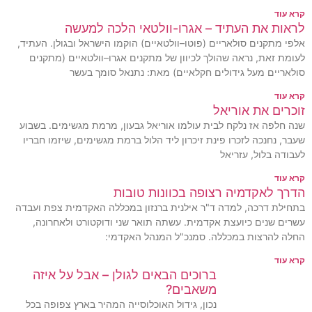
קרא עוד
לראות את העתיד – אגרו-וולטאי הלכה למעשה
אלפי מתקנים סולאריים (פוטו–וולטאיים) הוקמו הישראל ובגולן. העתיד,
לעומת זאת, נראה שהולך לכיוון של מתקנים אגרו–וולטאיים (מתקנים
סולאריים מעל גידולים חקלאיים) מאת: נתנאל סומך בעשר
קרא עוד
זוכרים את אוריאל
שנה חלפה אז נלקח לבית עולמו אוריאל גבעון, מרמת מגשימים. בשבוע
שעבר, נחנכה לזכרו פינת זיכרון ליד הלול ברמת מגשימים, שיזמו חבריו
לעבודה בלול, עזריאל
קרא עוד
הדרך לאקדמיה רצופה בכוונות טובות
בתחילת דרכה, למדה ד"ר אילנית ברנזון במכללה האקדמית צפת ועבדה
עשרים שנים כיועצת אקדמית. עשתה תואר שני ודוקטורט ולאחרונה,
החלה להרצות במכללה. סמנכ"ל המנהל האקדמי:
קרא עוד
ברוכים הבאים לגולן – אבל על איזה
משאבים?
נכון, גידול האוכלוסייה המהיר בארץ צפופה בכל