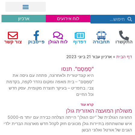
לוח אירועים
ארכיון
התקשרו
תחבורה
דפדוף
לוח הגולן
פייסבוק
צור קשר
דף הבית
»
ארכיון עבור 21 ביוני 2023
"סַמְּסָם". תנסו
היא קונדיטורית ולאחרונה, פתחה עם גיסה את
"סַמְּסָם" – בית מאפה ומקום נהדר לקפה, בקדמת
צבי. בתפריט – בעיקר תוצרת מקומית. עסק חדש
וכל החיים
קרא עוד
משולחן המועצה האזורית גולן
החגיגה הגולנית של "יום הגולן" הייתה הצלחה כבירה עם יותר מ-5000
איש שהשתתפו בתיירות גולן מכוונים חזק לקהל חדש מארצות הברית ילדי
הגנים של אורטל ואלוני הבשן