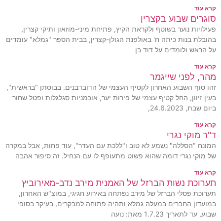
קרא עוד
סוגרים שבוע בקצרין
פעילויות נוער בשוטף ולקראת הקיץ, פתיחת מיני-מוזאון ותיקי קצרין,
בהובלת בנות כיתה ח' באולפנת הגולן-קצרין, בבית הספר "גמלא" עומדים
על הראש ולומדים על דוד בן
קרא עוד
מהר, לפני שייגמר
זהו סוף השבוע האחרון לקטיף העצמי של הדובדבנים. בבוסתן "בראשית",
בעין זיוון, החל קטיף עצמי של פירות יער, אוכמניות סגלגלות ופטל שחור
ביום שבת, 24.6.2023,
קרא עוד
ד"ר מוקי נגרי
המונח "הסללה" נשמע לא טוב ו"ללכת עם העדר", עוד פחות, אבל במקרה
של מוקי נגרי דומה שהוא פשוט מתעופף לו עם הנחיל. זה סיפור אהבה
קרא עוד
תערוכת נשות הברזל של האמנית מירב נדב-מאירוביץ
תערוכת פסלי הברזל של מירב נפתחה באירוע חגיגי, במוצ"ש האחרון,
במועדון החברים במעלה גמלא ותהיה פתוחה למבקרים, בעיקר בסופי
שבוע, עד לתאריך 1.7.23 מאת: נועה