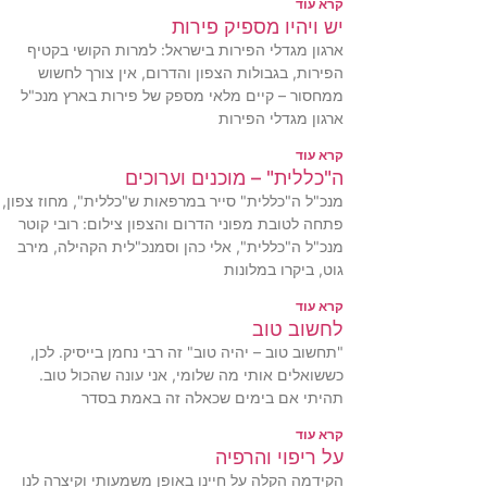
קרא עוד
יש ויהיו מספיק פירות
ארגון מגדלי הפירות בישראל: למרות הקושי בקטיף
הפירות, בגבולות הצפון והדרום, אין צורך לחשוש
ממחסור – קיים מלאי מספק של פירות בארץ מנכ"ל
ארגון מגדלי הפירות
קרא עוד
ה"כללית" – מוכנים וערוכים
מנכ"ל ה"כללית" סייר במרפאות ש"כללית", מחוז צפון,
פתחה לטובת מפוני הדרום והצפון צילום: רובי קוטר
מנכ"ל ה"כללית", אלי כהן וסמנכ"לית הקהילה, מירב
גוט, ביקרו במלונות
קרא עוד
לחשוב טוב
"תחשוב טוב – יהיה טוב" זה רבי נחמן בייסיק. לכן,
כששואלים אותי מה שלומי, אני עונה שהכול טוב.
תהיתי אם בימים שכאלה זה באמת בסדר
קרא עוד
על ריפוי והרפיה
הקידמה הקלה על חיינו באופן משמעותי וקיצרה לנו