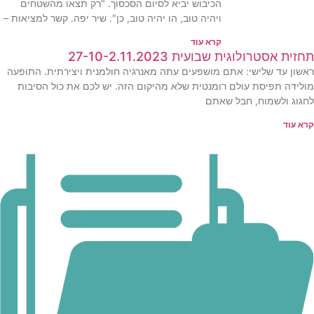
הכיבוש יביא לסיום הסכסוך. "רק תצאו מהשטחים
ויהיה טוב, הו יהיה טוב, כן". שיר יפה. קשר למציאות –
קרא עוד
תחזית אסטרולוגית שבועית 27-10-2.11.2023
ראשון עד שלישי: אתם מושפעים עתה מאנרגיה חולמנית ויצירתית. התופעה
מולידה תפיסת עולם רומנטית שלא מהיקום הזה. יש לכם את כול הסיבות
לחגוג ולשמוח, חבל שאתם
קרא עוד