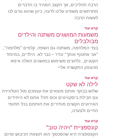
הרבה תהליכים, אך הקצב המהיר בו הדברים
מתרחשים משפיע עלינו לרעה, כיוון שהוא גורם לנו
לעשות הרבה
קרא עוד
משמעות המושגים משתנה והילדים
מבולבלים
בצד המלחמה, משתנה גם השפה. קלפים "מלחמה",
"אני אחטוף אותך" וכדו' – כבר לא. הילדים, במיוחד
הקטנים, נלחצים משימוש במושגים האלה אימא
מהצפון התקשרה אליי
קרא עוד
לילה לא שקט
שלוש בבוקר ואתם מוצאים את עצמכם מול הטלוויזיה
עם חבילת ביסקוויטים וכוס תה? אתם לא היחידים
האירועים הקשים מותירים את חותמם בכל תחומי
החיים ולצערנו,
קרא עוד
קונספציית "ויהיה טוב"
הקונספציה היא שהסכסוך הוא תוצאת הכיבוש וסיום