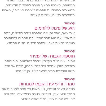
שבוע שלישי למלחמת "חרבות ברזל". בצל השגרה
המתוחה, מערכת החינוך חוזרת לפעילות הדרגתית,
ממשיכים בפעילויות ההפגה ב"מרכז צעירים", עשרות
מתנדבים כל יום, עשרות ק"ג של
קרא עוד
רגע של פינוק ללוחמים
אורי עמר, מחד נס, יזם מספרה ניידת לחיילים, רתם
את אביו, אף הוא ספר חובב, והם התחילו להסתובב
בשטחי הכינוס בצפון ולספר חיילים. הלו"ז התמלא
קרא עוד
תוספת הגבורה של עמיחי
עמיחי ונינו הי"ד מקצרין, שנפל במלחמה, היה לוחם
ביחידת מגלן. עמיחי גדל בהרי חברון, נכדם של הרב
משה והרבנית מרים לוינגר זצ"ל. בן 22 היה
קרא עוד
סמדר ורועי עידן הובאו למנוחות
בשבוע שעבר (שישי), ליוו מאות בני אדם למנוחות את
סמדר ורועי עידן, שנרצחו בטבח בכפר עזה. רועי היה
אחיו של עמית עידן, מבני יהודה בשבוע