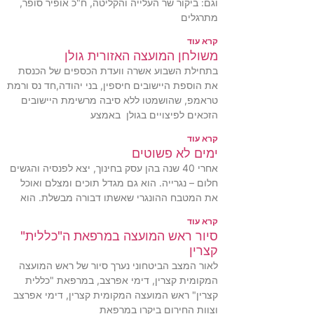
וגם: ביקור שר העלייה והקליטה, ח"כ אופיר סופר,
מתרגלים
קרא עוד
משולחן המועצה האזורית גולן
בתחילת השבוע אשרה וועדת הכספים של הכנסת
את הוספת היישובים חיספין, בני יהודה,חד נס ורמת
טראמפ, שהושמטו ללא סיבה מרשימת היישובים
הזכאים לפיצויים בגולן באמצע
קרא עוד
ימים לא פשוטים
אחרי 40 שנה בהן עסק בחינוך, יצא לפנסיה והגשים
חלום – נגרייה. הוא גם מגדל תוכים ומצלם ואוכל
את המטבח ההונגרי שאשתו דבורה מבשלת. הוא
קרא עוד
סיור ראש המועצה במרפאת ה"כללית"
קצרין
לאור המצב הביטחוני נערך סיור של ראש המועצה
המקומית קצרין, דימי אפרצב, במרפאת "כללית
קצרין" ראש המועצה המקומית קצרין, דימי אפרצב
וצוות החירום ביקרו במרפאת