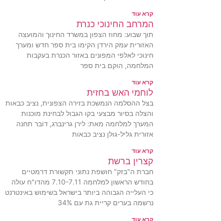
קרא עוד
המרחב החינוכי כנרת
תוך שבוע: מחוז הצפון במשרד החינוך והמועצה
האזורית עמק הירדן הקימו בית ספר חדש ומערך
חינוכי לאלפי המפונים באזור הכנרת בעקבות
המלחמה, הוקם בית ספר
קרא עוד
לוחמי האש בחזית
בצל ההסלמה הנמשכת בזירה הצפונית, נציב כבאות
והצלה בסיור מבצעי בקו הגבול לבחינת מוכנות
המערך למלחמה מאת: לירן גרינברג, דובר תחנה
אזורית גליל-גולן נציב כבאות
קרא עוד
קצרין ברשת
חברת ה"בזק" חושפת נתוני תקשורת דרמטיים
בחודש הראשון למלחמה 7.10-7.11 מהדו"ח עולה
כי העלייה הגבוהה ביותר בישראל בשימוש באינטרנט
נרשמה בערים קריית גת עם 34%
קרא עוד