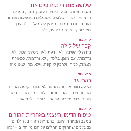
שלושה צנתורי מוח ביום אחד
בשבת אחת, הצילו ביחידה לשבץ מוחי, במרכז
הרפואי "צפון", שלושה מטופלים באמצעות צנתור
מוח חירום בתמונה: מימין לשמאל – ד"ר ערן
מאירוביץ', אינה גוסליצר, ד"ר
קרא עוד
קפה של לילה
נדדה לי השינה, לא יודעת לאן. ניסיתי הכול, לא
נרדמתי. עם מזגן, בלעדיו, לא נרדמתי. כפעולת
תגמול, קמתי ולהכין לי קפה, אלא מה. יצאו מזה
קרא עוד
כאבי גב
מי לא חווה את זה. תנועה לא נכונה, קימה מהירה
מדי והופס… הגב "תפוס". לא תמיד מדובר בשריר
תפוס, בכל מקרה, הכאב – כואב… לרפואה
קרא עוד
טיפוח הדימוי העצמי באחריות ההורים
במצב המיוחד היום, ובהנחיית ההורים, הילדים
מאמינים שהחוקים החלים עליהם מיוחדים – "כיוון