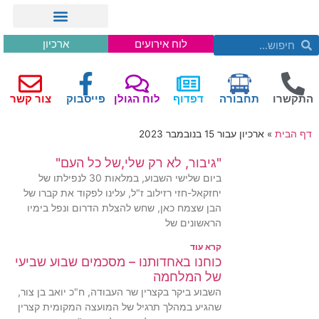
לוח אירועים
ארכיון
התקשרו
תחבורה
דפדוף
לוח הגולן
פייסבוק
צור קשר
דף הבית
»
ארכיון עבור 15 בנובמבר 2023
"גיבור, לא רק שלי,של כל העם"
ביום שלישי השבוע, במלאות 30 לנפילתו של
יחזקאל-חזי רזילוב ז"ל, עלינו לפקוד את קברו של
הבן שצמח כאן, שחש להצלת הדרום ונפל בימיו
הראשונים של
קרא עוד
כוחנו באחדותנו – מסכמים שבוע שביעי
של המלחמה
השבוע ביקר בקצרין שר העבודה, ח"כ יואב בן צור,
שהגיע במהלך תרגיל של המועצה המקומית קצרין