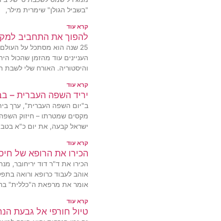
"בשביל הגולן" שימרית מילר,
קרא עוד
להפוך את התחביב למקצ
25 שנה הוא מסתכל על העול
העניינים עוד מהזמן שהכול היה 
והיסטוריה. האורח שלי לשבת ה
קרא עוד
יריד השפה העברית – בב
ב"יום השפה העברית", ערך בית 
מקסים שמטרתו – חיזוק השפה
ישראל קבעה, את יום כ"א בטבת
קרא עוד
הכירו את הרופא של חיס
הכירו את ד"ר דוד יריחובר, מנ
אוהב לעבוד כרופא ורואה בתפק
אומר את מרפאת ה"כללית" בחיס
קרא עוד
טיול חורפי אל גבעת הנר