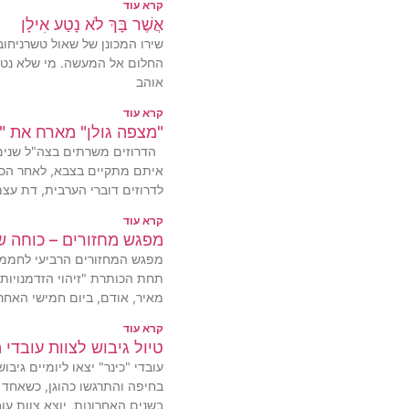
קרא עוד
אֲשֶׁר בָּךְ לֹא נָטַע אִילָן
שירו המכונן של שאול טשרניחובס
החלום אל המעשה. מי שלא נטע 
אוהב
קרא עוד
"מצפה גולן" מארח את "
הדרוזים משרתים בצה"ל שנים 
איתם מתקיים בצבא, לאחר הכר
לדרוזים דוברי הערבית, דת עצמ
קרא עוד
מפגש מחזורים – כוחה ש
מפגש המחזורים הרביעי לחממה 
תחת הכותרת "זיהוי הזדמנויות"
מאיר, אודם, ביום חמישי האחרו
קרא עוד
טיול גיבוש לצוות עובדי מ
עובדי "כינר" יצאו ליומיים גיבו
בחיפה והתרגשו כהוגן, כשאחד 
בשנים האחרונות, יוצא צוות עוב