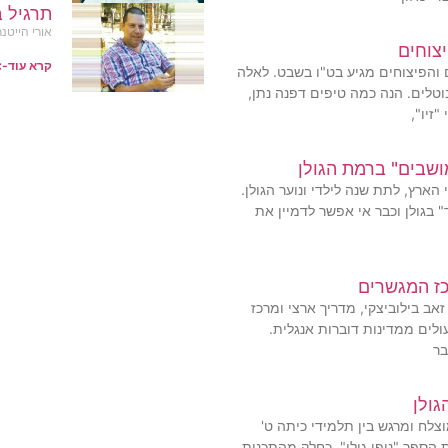
תרגיל ב
אורי הייטנר
צוחים
קרא עוד-
 והפיצוחים מגיע בט"ו בשבט. לאלה
וטלים. הנה כמה טיפים דפנה נתן,
"זיו",
מושבים" ברמת הגולן
ארץ, לתת שנה לילדי ונוער הגולן.
עודד" בגולן וכבר אי אפשר לדמיין את
כז המגשרים
אב בילוביצקי, מדריך ארצי ומרכז
לים ממדינות דוברות אנגלית.
בר
ולן
לח ומרגש בין תלמידי כיתה ט'
הספר "נופי גולן", כחלק מהתכנית