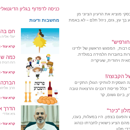
כניסה לדפדוף בגליון הדיגטאלי
קי מוציא את הרעיון הציוני מן
בך עץ, גזם, ניהל תלם – לא באמת
מחשבות ודעות
חם בהג
יעלי אליה 
חורפיש"
קרא עוד-
רבות, המפגש הראשון של ילדינו
ות בחוברות הלמידה במולדת.
כמה שו
אית ויחודית, שעיקריה
רוח רונית ס
קרא עוד-
ל הקבוצה!
הברכה 
העסקית לוותיקי הגולן התקיים
הרב אליהו 
 וכלל פריסת דוכנים והרצאות טובה
ן, ביום גשום, קר
קרא עוד-
הדרך א
לון "כינר"
גיא אדרי
ש והפעם בצפון. היו במעלות, בעכו,
מהם הציע נישואין לחברתו כנהוג
קרא עוד-
די מלון