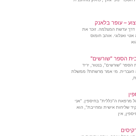
וע – עופר בלאנק
ם דרך עדשת המצלמה. זוכר את
אטי ואנלוגי. אוהב חומוס
וא
ית הספר "שורשים"
הספר "שורשים", בנטור, יריד
 העברית. מי אמר מִרשתת? ממשלת
,
פין
הל מרפאת ה"כללית" בחיספין. "אני
יד שליחות אישית ומחייבת", הוא
פין, אין
קיסים