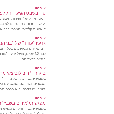
קרא עוד
ט"ו בשבט הגיע – חג לפי
יומם הגדול של הפירות היבשים
ולאלה יתרונות תזונתיים לא מב
דיאטנית קלינית, המרכז הרפואי 
קרא עוד
גרעין "עודד" של "בני ה
הם מגיעים ממושבים בכל רחבי ה
כבר 32 שנים, פועל גרעין "
החיים בלעדיהם
קרא עוד
ביקור ד"ר בילוביצקי מר
בשבוע שעבר, ביקר בקצרין ד"ר ז
מגשרים. נערך גם מפגש עם העו
גישור, יש לדעת, הוא הרבה מע
קרא עוד
מפגש תלמידים בשביל הג
בשבוע שעבר, התקיים מפגש מוצ
ממג'דל שמס לשכבת ט' של בית 