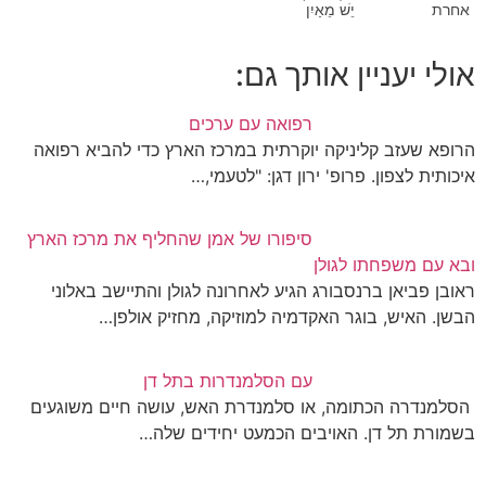
אחרת
יֵשׁ מֵאַיִן
אולי יעניין אותך גם:
רפואה עם ערכים
הרופא שעזב קליניקה יוקרתית במרכז הארץ כדי להביא רפואה
איכותית לצפון. פרופ' ירון דגן: "לטעמי,…
סיפורו של אמן שהחליף את מרכז הארץ
ובא עם משפחתו לגולן
ראובן פביאן ברנסבורג הגיע לאחרונה לגולן והתיישב באלוני
הבשן. האיש, בוגר האקדמיה למוזיקה, מחזיק אולפן…
עם הסלמנדרות בתל דן
הסלמנדרה הכתומה, או סלמנדרת האש, עושה חיים משוגעים
בשמורת תל דן. האויבים הכמעט יחידים שלה…