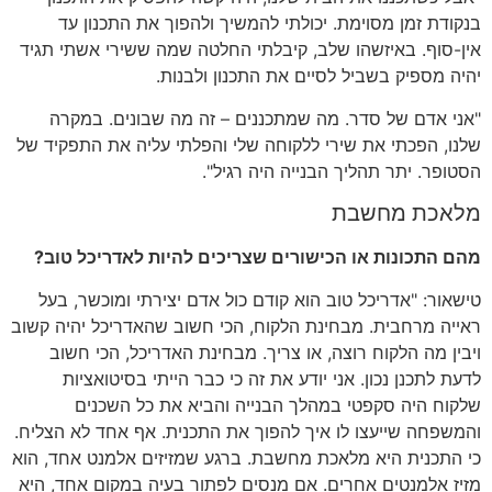
בנקודת זמן מסוימת. יכולתי להמשיך ולהפוך את התכנון עד
אין-סוף. באיזשהו שלב, קיבלתי החלטה שמה ששירי אשתי תגיד
יהיה מספיק בשביל לסיים את התכנון ולבנות.
"אני אדם של סדר. מה שמתכננים – זה מה שבונים. במקרה
שלנו, הפכתי את שירי ללקוחה שלי והפלתי עליה את התפקיד של
הסטופר. יתר תהליך הבנייה היה רגיל".
מלאכת מחשבת
מהם התכונות או הכישורים שצריכים להיות לאדריכל טוב?
טישאור: "אדריכל טוב הוא קודם כול אדם יצירתי ומוכשר, בעל
ראייה מרחבית. מבחינת הלקוח, הכי חשוב שהאדריכל יהיה קשוב
ויבין מה הלקוח רוצה, או צריך. מבחינת האדריכל, הכי חשוב
לדעת לתכנן נכון. אני יודע את זה כי כבר הייתי בסיטואציות
שלקוח היה סקפטי במהלך הבנייה והביא את כל השכנים
והמשפחה שייעצו לו איך להפוך את התכנית. אף אחד לא הצליח.
כי התכנית היא מלאכת מחשבת. ברגע שמזיזים אלמנט אחד, הוא
מזיז אלמנטים אחרים. אם מנסים לפתור בעיה במקום אחד, היא