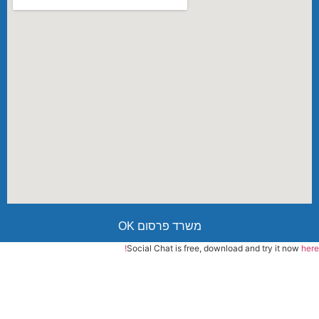
משרד פרסום OK
Social Chat is free, download and try it now
here!