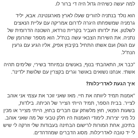
למה יעשה כשיהיה גדול היה די ברור לו.
הוא נולד בנתניה להורים שעלו לארץ מארגנטינה. אבא, יליד
גרמניה שמשפחתו היגרה לדרום אמריקה עם עליית הנאצים
לשלטון. את ילדותו העביר בקריית נורדאו, השכונה הדרומית של
נתניה. את השירות הצבאי עשה בנח"ל. הוא מספר שהרומן שלו
עם הגולן ועם אשתו התחיל בקיבוץ אפיק, אליו הגיע עם גרעין
הנח"ל.
"כבר אז, התאהבתי בנוף, באנשים ובמיוחד בשירי, שלימים תהיה
אשתי. אנחנו נשואים באושר וגרים בקצרין עם שלושת ילדינו".
איך הגעת לאדריכלות?
"אמנות תמיד ליוותה את חיי. מאז שאני זוכר את עצמי אני אוהב
לצייר. בבית הספר, תמיד הייתי הצייר של הכיתה. בילדות,
בשעות הפנאי, חוץ מלשחק עם חברים בחוץ, הייתי מצייר או מכין
כל מיני יצירות. לימודי האמנות היו חלק טבעי של מה שאני אוהב.
בתיכון, אחת המורות לרישום הבחינה בעבודות שלי וזרקה לי שיש
לי יד טובה לאדריכלות. מסוג הדברים שמהדהדים.