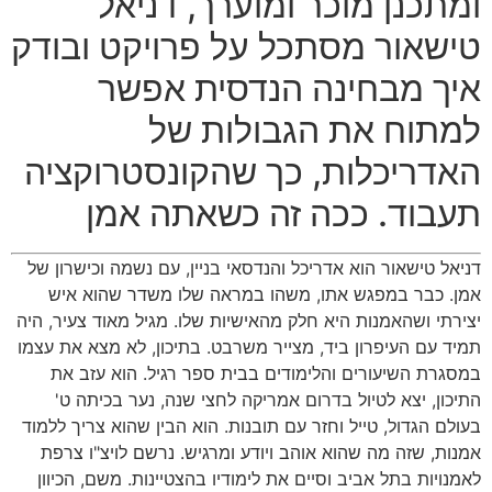
ומתכנן מוכר ומוערך, דניאל
טישאור מסתכל על פרויקט ובודק
איך מבחינה הנדסית אפשר
למתוח את הגבולות של
האדריכלות, כך שהקונסטרוקציה
תעבוד. ככה זה כשאתה אמן
דניאל טישאור הוא אדריכל והנדסאי בניין, עם נשמה וכישרון של
אמן. כבר במפגש אתו, משהו במראה שלו משדר שהוא איש
יצירתי ושהאמנות היא חלק מהאישיות שלו. מגיל מאוד צעיר, היה
תמיד עם העיפרון ביד, מצייר משרבט. בתיכון, לא מצא את עצמו
במסגרת השיעורים והלימודים בבית ספר רגיל. הוא עזב את
התיכון, יצא לטיול בדרום אמריקה לחצי שנה, נער בכיתה ט'
בעולם הגדול, טייל וחזר עם תובנות. הוא הבין שהוא צריך ללמוד
אמנות, שזה מה שהוא אוהב ויודע ומרגיש. נרשם לויצ"ו צרפת
לאמנויות בתל אביב וסיים את לימודיו בהצטיינות. משם, הכיוון