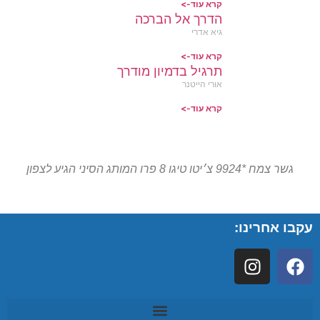
קרא עוד->
הדרך אל הברכה
גיא אדרי
קרא עוד->
תרגיל בדמיון מודרך
אורי הייטנר
קרא עוד->
גשר צמח *9924 צ׳יטו טיגו 8 פרו המותג הסיני הגיע לצפון
עקבו אחרינו: