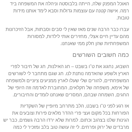
האוכל המפנק שלה, הייתה בלבוסטה וניהלה את המשפחה ביד
רמה. אישה קטנה עם עוצמות גדולות וסבא לימד אותנו מידות
טובות.
עברו כבר הרבה שנים מאז שאין לי סבים וסבתות, אבל הזיכרונות
מהם עדיין חיים אצלי, מחזירים אותי לילדות, למסורות
המשפחתיות שהן חלק ממי שאנחנו.
כמה חשובים השורשים
השבוע, נחגוג את ט"ו בשבט – חג האילנות, חג של חיבור לפרי
הארץ ולשפע שהאדמה נותנת לנו. חג שגם מתחבר לי לשורשים
המשפחתיים, להורים שלי שעלו לארץ ממניעים ציוניים ולמשפחה
של אימא, משפחה של חקלאים, המחוברת לאדמה וזה היופי של
החגים, השמחה שבהם, המסרים שאנחנו לומדים והחיבורים.
אז רגע לפני ט"ו בשבט, הלב מתרחב מיופיין של השקדיות
הפורחות בכל מקום ועצי פרי ההדר מלאים פירות וצובעים את
הגינות שלנו בצהוב וכתום. למרות שלא ירדו הרבה גשמים, כבר יש
מרבדים של ירוק ופרחים. לי זה עושה טוב בלב ומזכיר לי כמה