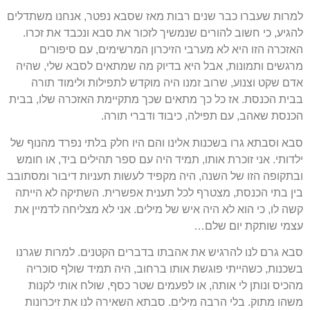
למרות שעברו כבר שנים רבות מאז שסבא נפטר, אנחנו משתדלים
להגיע, כי חשוב להורים שנמשיך לזכור את סבא ונכבד את זכרו.
האזכרה הזו היא לא מערבי הזיכרון המרשימים, עם סיפורים
מרגשים ותמונות, אבל היא בדיוק מה שמתאים לסבא שלי, שהיה
אדם שקט וצנוע, שרוב זמנו היה מוקדש לתפילות ולימוד תורה
בבית הכנסת. אז כל כך מתאים שכך מתקיימת האזכרה שלו, בבית
הכנסת שאהב, עם תפילה, כיבוד ודברי תורה.
סבא וסבתא גרו בשכנות אלינו והם היו חלק בלתי נפרד מהנוף של
ילדותי. אני זוכרת אותו, תמיד היה עם ספר תהילים ביד, או חומש
ובתקופה הזו של השנה, היה מקפיד לעשות תעניות דיבור ומסתובב
בין בתי הכנסת, מצטרף לכל תענית אפשרית. השתיקה לא הייתה
קשה לו, כי הוא לא היה איש של מילים. אני לא מצליחה לדמיין את
עצמי שותקת יום שלם…
סבא גרם לנו להרגיש את אהבתו בדברים הקטנים. למרות שגרנו
בשכנות, כשהייתי פוגשת אותו ברחוב, היה תמיד שולף סוכריה
מהכיס ונותן לי אותה, או לפעמים שטר כסף, שולח אותי לקנות
משהו מתוק. בלי הרבה מילים. סבתא השאירה לנו את זיכרונות