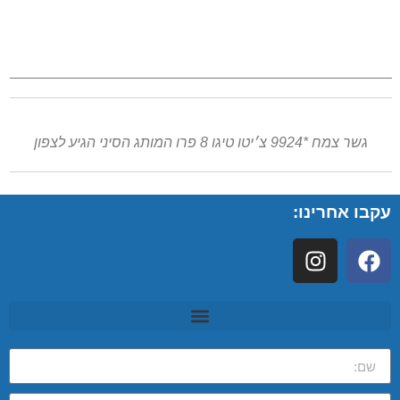
גשר צמח *9924 צ׳יטו טיגו 8 פרו המותג הסיני הגיע לצפון
עקבו אחרינו: