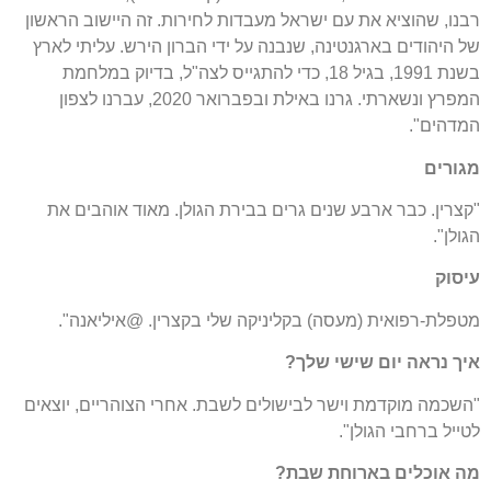
רבנו, שהוציא את עם ישראל מעבדות לחירות. זה היישוב הראשון
של היהודים בארגנטינה, שנבנה על ידי הברון הירש. עליתי לארץ
בשנת 1991, בגיל 18, כדי להתגייס לצה"ל, בדיוק במלחמת
המפרץ ונשארתי. גרנו באילת ובפברואר 2020, עברנו לצפון
המדהים".
מגורים
"קצרין. כבר ארבע שנים גרים בבירת הגולן. מאוד אוהבים את
הגולן".
עיסוק
מטפלת-רפואית (מעסה) בקליניקה שלי בקצרין. @איליאנה".
איך נראה יום שישי שלך?
"השכמה מוקדמת וישר לבישולים לשבת. אחרי הצוהריים, יוצאים
לטייל ברחבי הגולן".
מה אוכלים בארוחת שבת?