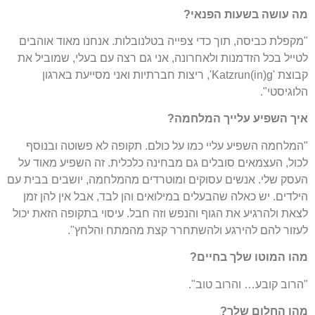
מה עושה בשעות הפנאי?
"מקפלת כביסה, תוך כדי צפייה בטלנובלות. אנחנו מאוד אוהבים
לטייל בכל הזדמנות ולאחרונה, אני גם רצה עם בעלי, שמוביל את
קבוצת 'Katzrun(in)g', ריצות חברתיות ואני מסייעת בארגון
הלוגיסטי".
איך השפיע עלייך המלחמה?
"המלחמה השפיע עליי כמו על כולם. תקופה לא פשוטה ובנוסף
לכול, העצמאים סובלים גם מבחינה כלכלית. זה השפיע מאוד על
העסק שלי. אנשים עסוקים ומוטרדים מהמלחמה, יושבים בבית עם
הילדים. יש כאלה שהבעלים במילואים והן לבד, אבל אין להן זמן
לצאת ולהרגיע את הגוף והנפש וזה חבל. עיסוי בתקופה הזאת יכול
לעזור להם להירגע ולהשתחרר קצת מהמתח והלחץ".
מהו המוטו שלך בחיים?
"הרוב קובע… והרוב טוב".
מהו החלום שלך?