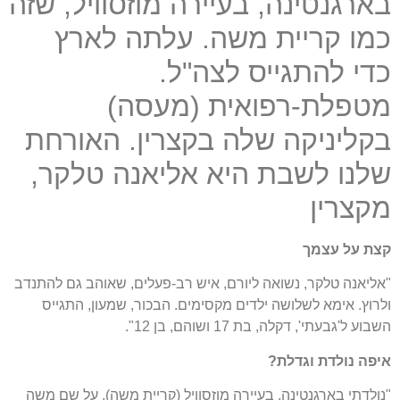
בארגנטינה, בעיירה מוזסוויל, שזה
כמו קריית משה. עלתה לארץ
כדי להתגייס לצה"ל.
מטפלת-רפואית (מעסה)
בקליניקה שלה בקצרין. האורחת
שלנו לשבת היא אליאנה טלקר,
מקצרין
קצת על עצמך
"אליאנה טלקר, נשואה ליורם, איש רב-פעלים, שאוהב גם להתנדב
ולרוץ. אימא לשלושה ילדים מקסימים. הבכור, שמעון, התגייס
השבוע ל'גבעתי', דקלה, בת 17 ושוהם, בן 12".
איפה נולדת וגדלת?
"נולדתי בארגנטינה, בעיירה מוזסוויל (קריית משה), על שם משה