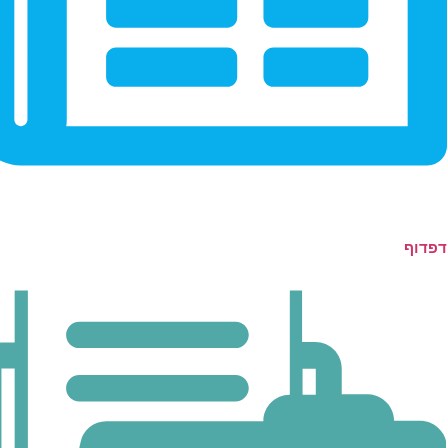
דפדוף