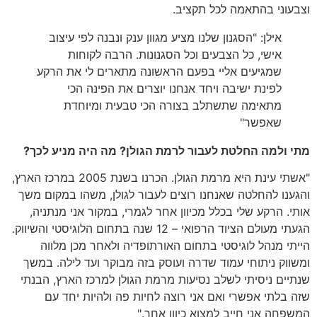
וני בהתאמה לכל תקציב.
אילן: "הסגנון שלנו מציע מגוון ענק ונבנה לפי עיצוב
אישי, כל הצבעים וכל הסגנונות. הרבה לקוחות
שמגיעים אליי בפעם הראשונה מתארים לי את הרקע
לפינת ישיבה ויחד אנחנו יוצרים את הפינה הכי
מתאימה שתשתלב בצורה הכי טבעית ומיוחדת
שאפשר"
ולמה החלטת לעבור לרמת הגולן? מה היה מניע לכך?
"אשתי עינת היא מרמת הגולן. הכרנו בשנת 2005 במרכז הארץ,
נו להחלטה שאנחנו רוצים לעבור לגולן, משהו במקום משך
. הרקע שלי בכלל מכיוון אחר לגמרי, במקור אני מנתניה,
הגעתי מעולם הציוד הרפואי – 12 שנה בתחום הלוגיסטי והשיווק.
י מנהל לוגיסטי בתחום האורתופדיה ולאחר מכן מלווה
וק ניתוחי עמוד שדרה ועוסק בזה מבוקר ועד לילה. במשך
ים ניסיתי לשלב נסיעות מרמת הגולן למרכז הארץ, הבנתי
בלתי אפשרי ואם אני רוצה לחיות פה ולהיות יחד עם
חה אני חייב למצוא כיוון אחר."