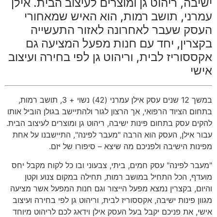
בה, ריהוט גן ומוצרים לעיצוב הבית. אילן
ני, תושב רמות, הוא האיש שמאחורי
ק שעבר לאחרונה לאזור התעשייה
רין, יחד עם חנות מפעל המציעה גם
סוריז לבית, וריהוט גן לפי בחירה ועיצוב
י
במשך 12 שנים עסק אילן עמרני (42) נשוי + 3, תושב רמות,
ם הציוד הרפואי, אך הרצון לגור ולהתיישב בגולן הוביל אותו
ם עסק בתחום פינות ישיבה, ריהוט גן ומוצרים לעיצוב הבית.
 אילן, העסק הוא הרבה "מעבר לפינה", התיישבנו על אחת
ות הישיבה ולפניכם מה שיצא – סיפורו של יזם.
ר לפינה" עסק חמים, ביתי, צבעוני ובו כל לקוח מקבל יחס
ף, הכל התחיל במושב רמות, תחילה במקום צנוע וקטן
ם, בקצרין נמצא מפעל הייצור וגם חנות המפעל אשר מציעה
ן פינות ישיבה, אקססוריז לבית, וריהוט גן לפי בחירה ועיצוב
, את פניכם יקבל בעל העסק אילן וידאג לכם לריהוט מיוחד