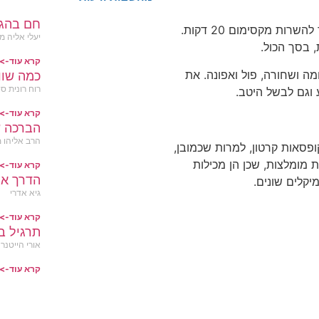
חם בהג
ך להשרות מקסימום
20
דקות
.
יעלי אליה מ
,
בסך הכול
.
קרא עוד->
מה ושחורה
,
פול ואפונה
.
את
כמה שוו
רוח רונית סי
 וגם לבשל היטב
.
קרא עוד->
הברכה 
הרב אליהו מ
ופסאות קרטון
,
למרות שכמובן
,
ת מומלצות
,
שכן הן מכילות
קרא עוד->
הדרך אל
מיקלים שונים
.
גיא אדרי
קרא עוד->
תרגיל ב
אורי הייטנר
קרא עוד->