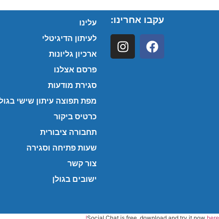
עקבו אחרינו:
עלינו
לעיתון הדיגיטלי
ארכיון גליונות
פרסם אצלנו
סגירת מודעות
מפת תפוצה עיתון שישי בגולן
כרטיס ביקור
תחבורה ציבורית
שעות פתיחה וסגירה
צור קשר
ישובים בגולן
Social Chat is free, download and try it now
here!