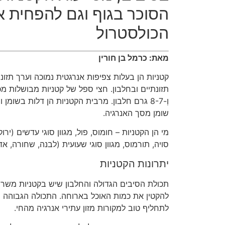
הסוכר בגוף וגם להפחית 
הכולסטרול
מאת: כרמל בן חורין
קטניות הן בעלות צפיפות אנרגטית נמוכה וערך תזונת
תזונתיים ובחלבון
.
חצי ספל של קטניות מבושלות מכ
וְ
-8-7
גרם חלבון
.
מרבית הקטניות הן דלות בשומן ו
שומן מסך האנרגיה
.
מי הן הקטניות
–
חומוס
,
פול
,
מגוון סוגי עדשים
(
ירוק
סויה
,
תורמוס
,
מגוון סוגי שעועית
(
לבנה
,
שחורה
,
אד
יתרונות הקטניות
תכולת הסיבים הגדולה והחלבון שיש בקטניות משרי
להקטין את כמות האוכל בארוחה
.
התכולה הגבוהה ש
לתחליף טוב למקורות מזון עתירי אנרגיה מהחי
.