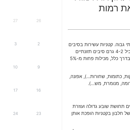
את רמות
27
26
3
2
י גבוה
.
קטניות עשירות בסיבים
יל
4-2
גרם סיבים תזונתיים
בדרך כלל
,
מכילות פחות מ
-5%
10
9
ות
,
כתומות
,
שחורות
…),
אפונה
,
ומה
,
מנומרת
,
מש
…).
17
16
ם תחושת שובע גדולה ועוזרת
ל חלבון בקטניות הופכת אותן
24
23