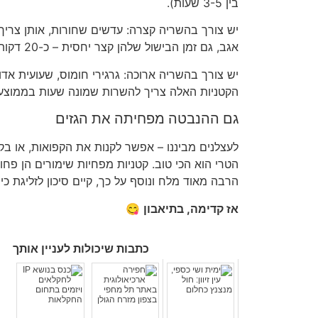
בין
3-5
שעות
).
יש צורך בהשריה קצרה
:
עדשים שחורות
,
אותן צרי
אגב
,
גם זמן הבישול שלהן קצר יחסית
–
כ
-20
דקות
יש צורך בהשריה ארוכה
:
גרגירי חומוס
,
שעועית אדו
הקטניות האלה צריך להשרות שמונה שעות בממוצע
גם ההנבטה מפחיתה את הגזים
לעצלנים מביננו
–
אפשר לקנות את הקפואות
,
או בק
הטרי הוא הכי טוב
.
קטניות מפחיות שימורים הן פחו
הרבה מאוד מלח ונוסף על כך
,
קיים סיכון לזליגת כי
אז קדימה
,
בתיאבון
😋
כתבות שיכולות לעניין אותך