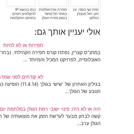
ימית ושי כספי, עין
חפירה ארכיאולוגית
כנס בנושא IP
זיוון: חול מנצנץ
באתר תל מחפי
לחקלאים ויזמים
כחלום
בצפון מזרח הגולן
בתחום החקלאות
אולי יעניין אותך גם:
תפירות או לא להיות
האוכלוסייה, לפרויקט המכיל והמיוחד …
לא קודחים לפני שמדב
הטבע של הגולן'…
היה או לא היה: פינוי ישובי רמת הגולן במלחמת יום
קשה לבחון מבעד לעדשת הזמן את מוצאותיה של הח
הגולן ערב…