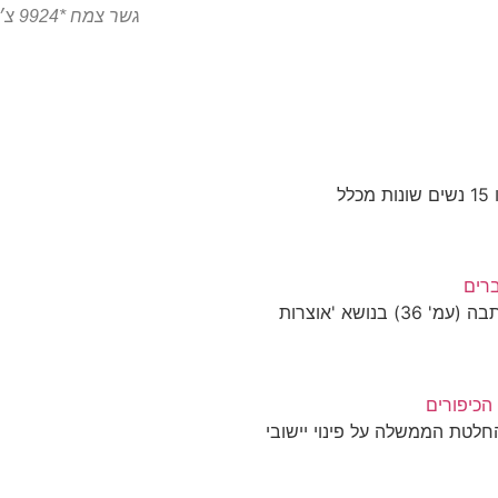
גשר צמח *9924 צ׳יטו טיגו 8 פרו המותג הסיני הגיע לצפון
במתנ"ס קצרין, נפתח קורס תפירה הקהילתי. נבחרו 15 נשים שונות מכלל
רים
בגיליון האחרון של 'שישי בגולן' (11.4.14) הופיעה כתבה (עמ' 36) בנושא 'אוצרות
 הכיפורים
לטת הממשלה על פינוי יישובי