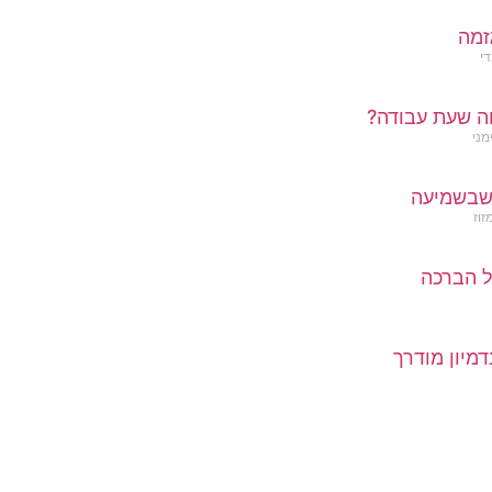
זמה
די
ה שעת עבודה?
מני
שבשמיעה
זוז
 הברכה
דמיון מודרך