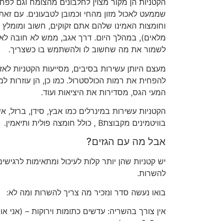
הקטניות הן מקור מצוין לחלבונים מהצומח וגם לפח
שממעט לאכול מזון מהחי וכמובן לטבעונים
.
עם זאת
וחומצות האמינו שלהם אתם זקוקים
,
חשוב ומומלץ ל
מלאים
),
במהלך היום
.
דרך אגב
,
ממש לא חובה לאכ
לשמור את מה שחשוב לו ולהשתמש בו כשצריך
.
מעצם היותן עשירות בסיבים
,
מסייעות הקטניות לאז
להפחית את רמות הכולסטרול
.
כמו כן
,
הן עוזרות למ
המעי הגס
,
מסדירות את היציאות ועוד
.
הקטניות עשירות במינרלים כמו אבץ
,
סידן
,
ברזל
,
אש
בוויטמינים מקבוצת
B ,
כולל חומצה פולית ותיאמין
.
אבל מה עם הגזים
?
יש קטניות שהן יותר קלות לעיכול ומתאימות לרגישים
להשרות
.
בואו נעשה סדר ונזכיר מה צריך להשרות ומה לא
:
אין צורך בהשריה
:
עדשים כתומות וירוקות
– (
אני או