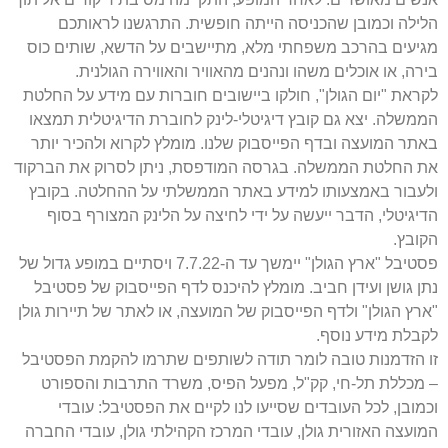
הלילה וכמובן שהכניסה הייתה חופשית. התרגשנו לראותכם
מגיעים בהרכב משפחתי מלא, מתיישבים על הדשא, שותים כוס
בירה, או אוכלים משהו ונהנים מהאוויר והאווירה הגולנית.
לקראת "יום הגולן", חולקו ביישובים חוברות עם מידע על החלטת
הממשלה. יצא גם קובץ דיגיטלי-לינק לחוברת הדיגיטלית תמצאו
באתר המועצה ובדף הפייסבוק שלנו. מומלץ לקרוא ולהכיר יותר
את החלטת הממשלה. בגרסה המודפסת, ניתן לסרוק את הברקוד
ולעבור באמצעותו למידע באתר הממשלתי על ההחלטה. בקובץ
הדיגיטלי, הדבר ייעשה על ידי לחיצה על הלינק המצורף בסוף
הקובץ.
פסטיבל "ארץ הגולן" יימשך עד ה-7.7.22 ויסתיים במופע גדול של
נתן גושן ועידן חביב. מומלץ להיכנס לדף הפייסבוק של פסטיבל
"ארץ הגולן" ולדף הפייסבוק של המועצה, או לאתר של תיירות גולן
לקבלת מידע נוסף.
זו הזדמנות טובה לומר תודה לשותפים שתרמו להקמת הפסטיבל
– מכללת תל-חי, קק"ל, מפעל הפיס, משרד התרבות והספורט
וכמובן, לכל העובדים שסייעו לנו לקיים את הפסטיבל: עובדי
המועצה האזורית גולן, עובדי המרכז הקהילתי גולן, עובדי החברה