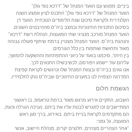
ביניים: מפגש עם הוועד המנהל של "דרכא נופי גולן"
הוועד המנהל של "דרכא נופי גולן" התכנס לציון אמצע השנה
הקלנדרית ולקראת סיכום שנת הלימודים הנוכחית. הוועד דן
בסיכום התכניות החינוכיות ובמצב ביה"ס מההיבטים השונים.
הוועד המנהל מורכב מנציגי שתי המועצות, הנהלת רשת "דרכא"
והנהגת ביה"ס. הוועד המנהל מצטיין ברמת שיתוף פעולה גבוהה
מאוד ותחושת שותפות בין כלל הגורמים.
בין היתר, סיכמנו בוועד על כיווני ההתפתחות וההשקעה להמשך,
עליהם עוד יישמע ויפורסם, לכשיבשילו התנאים לכך.
אנו גאים בביה"ס ובצוות המנהל שלו ונרגשים לקראת קפיצת
המדרגה הצפויה לנו במענים החינוכיים שביה"ס נותן לתלמידיו.
הגשמת חלום
השבוע, התקיים אירוע מרגש מאוד ברמת טראמפ, בו ראשוני
המתיישבים זכו למגרש לבנות עליו את ביתם. נערכה הגרלה וכעת,
הם מתקדמים לקראת בניית ביתם. באירוע, ברך סגן ראש
המועצה, גל גפני:
"אחר הצהריים מצוינים, חלוצים יקרים, מִנהלת היישוב, אנשי