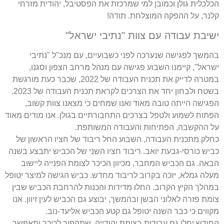
הכלכלית גולן וכמובן למי שמרכזת את הפסטיבל, יהודית מזרחי
קלנר, על ההפקה המוצלחת. תודה!
ישיבת עבודה עם צוות "נתיבי ישראל"
בהמשך לפגישה שנערכה לפני כשבועיים, עם מנכ"ל "נתיבי
ישראל", קיימנו השבוע פגישה עם מנהל מרחב הצפון וסגנו,
במטרה לדייק את תכנית העבודה של 2022, שכבר כעת מורגשת
בשטח ולבחון יחד את הצרכים לקראת תכנית העבודה של 2023.
הפגישה הייתה טובה מאוד ואנו שמחים כי מצאנו צוות קשוב,
הפתוח לשמוע ולטפל בצרכים התחבורתיים בגולן. אנו מודים מאוד
על ההקשבה, הפתיחות והעבודה המשותפת.
כחלק מתכנית העבודה, השבוע החל ריבוד של חציו הראשון של
כביש כורסי-גבעת יואב. ריבוד חציו השני של הכביש יתבצע בשנה
הבאה. גם הכביש המחבר, מכיוון הכיכר לצומת הפנייה ליישוב
מעלה גמלא, יזכה בקרוב לריבוד מחדש. כביש הגישה למיצר יטופל
במהלך הקיץ הקרוב. החלו מדידות והכנות להרחבת הכביש שבין
צומת פזרה לאלוני הבשן ובהמשך, יבוצע גם הכביש לעין זיוון. אנו
מקווים כי כבר השנה יטופל גם קטע הכביש אליעד-נוב.
החודש יחלו גם עבודות בצומת יהודייה, שתהפוך לכיכר ותאפשר