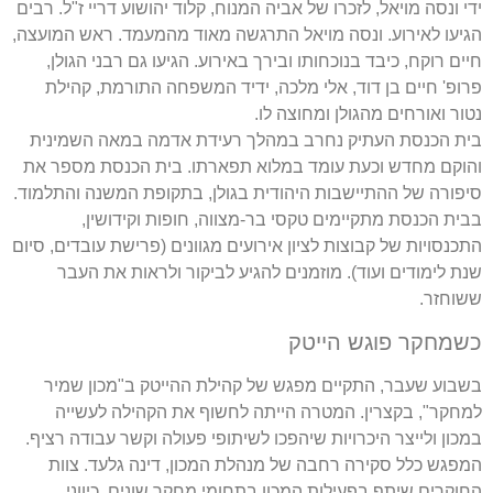
ידי ונסה מויאל, לזכרו של אביה המנוח, קלוד יהושוע דריי ז"ל. רבים
הגיעו לאירוע. ונסה מויאל התרגשה מאוד מהמעמד. ראש המועצה,
חיים רוקח, כיבד בנוכחותו ובירך באירוע. הגיעו גם רבני הגולן,
פרופ' חיים בן דוד, אלי מלכה, ידיד המשפחה התורמת, קהילת
נטור ואורחים מהגולן ומחוצה לו.
בית הכנסת העתיק נחרב במהלך רעידת אדמה במאה השמינית
והוקם מחדש וכעת עומד במלוא תפארתו. בית הכנסת מספר את
סיפורה של ההתיישבות היהודית בגולן, בתקופת המשנה והתלמוד.
בבית הכנסת מתקיימים טקסי בר-מצווה, חופות וקידושין,
התכנסויות של קבוצות לציון אירועים מגוונים (פרישת עובדים, סיום
שנת לימודים ועוד). מוזמנים להגיע לביקור ולראות את העבר
ששוחזר.
כשמחקר פוגש הייטק
בשבוע שעבר, התקיים מפגש של קהילת ההייטק ב"מכון שמיר
למחקר", בקצרין. המטרה הייתה לחשוף את הקהילה לעשייה
במכון ולייצר היכרויות שיהפכו לשיתופי פעולה וקשר עבודה רציף.
המפגש כלל סקירה רחבה של מנהלת המכון, דינה גלעד. צוות
החוקרים שיתף בפעילות המכון בתחומי מחקר שונים, כיווני