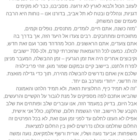
לעזוב הכול ולבוא לארץ לא זרועה. מסביבנו, כבר לא מקימים
דגניות, ונהללים ובטח לא תל אביב, בדורנו אנו – נוחות היא הרבה
פעמים שם המשחק.
"מזה כשנה, אתם חיים, לומדים, מתנסים, נופלים וקמים,
מתווכחים ומתחבקים. רבים צעדו אל היעד הזה, אך בדרך בה
אתם צועדים, אתם הראשונים. הכול מהדהד מוכר ועם זאת חדש,
לכולנו. כמעט לכל הדוגמאות שהזכרתי קודם, ולכ-700 יישובים
וקיבוצים אחרים היה את זמן הגרעין – זמן ההבשלה, המעבר מניצן
לפרח ולחנט, ביישוב קיים ובמקום שמור מוגן. זוהי פריבילגיה
שלכם אין ואתם נדרשים להבשלה מהירה, תוך כדי גדילה מואצת.
זה חדשני, ייחודי ומורכב גם יחד.
"זה לא תמיד כיף, החלוציות הזאת, ולא תמיד הלהט והאמונה
שהביאו אתכם לפה מספיקים על מנת לגבור על הקשיים והרעשים,
אבל היום, בדיוק במעמד הזה, אנו עוברים שלב ופותחים את שלב
הקבע של היישוב. זוהי הגשמת חלום, שחלקנו, כולל אני אישית,
אפילו לא העזנו לחלום עד לפני זמן ועם זאת, לא בכל הפרטים זה
החלום שחלמנו וכולנו נדרשים לאזן בין החלום למציאות.
משפחות: אביעד נועה ושליו, אורית ורשף אלמקיאס, נועה ומשה