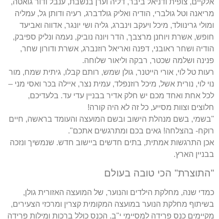
אלקיים, צופית ודניאל ביבר, דליה וערן בנשבת, ענבל ודור גואטה,
מריאנה וטל גולברי, הודיה ואליק גולדברג, רעיה ודותן גל, עמליה
ומולי גרינוולד, מיכל ויעקב וינברג, גליה ושי יונגר, אדווה ואביעד
חופש, אשרת ויוחנן מרצבך, הדר ויונה נוביק, נעמה ונליק ספיבק,
הודיה ושחר ראובני, דפנה ואריאל רוזנברג, אשרת ודורון שחר,
פנינה ושלמה שכטר, רבקה וליאור שלוחה.
רעות טל לוי, אורי הייטנר, גולן שמש, רותם קבלו, גיתית שמח, מור
נוי לוי, נורית אשל, מיכל רוזנפלד, עמית נצר, איילה בכר ואסי מני –
לכל אחת ואחד מכם יש חלק אדיר בבניין עדי עד. בלעדיכם,
חלוצים וצוות מסייע, כל זה לא היה קורה!
"בשמי, בשם מנהלת הישוב ובשם המועצה והעומד בראשה, חיים
רוקח- בהצלחה! גאים בכם ומתרגשים אתכם".
אכן התרגשות אמתית, בתים חדשים ביישוב חדש. שנמשיך ונזכה
בבניין הארץ.
"התוצרת" הכי טובה בעולם
כמדי שנה, מחלקת הילדים והנוער, של המועצה האזורית גולן,
בשיתוף מחלקת הנוער במועצה המקומית קצרין ומרכזי הצעירים,
מקיימים כנס פרידה למסיימי י"ב. הכנס כולל ברכות ומילות פרידה