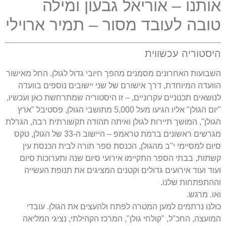
אותנו – אוריאל גבעון ומילה
טובה לעובד מסור – תמיר ארוילי
היסטוריה עכשווית
השבועות האחרונים מסמנים מהפך חיובי גדול לגולן. החל מאישור
הוועדה המיוחדת, דרך אישורם של שני יישובים נוספים בוועדה
לנושאים תכנוניים עקרוניים, – זו היסטוריה שמתרחשת כאן ועכשיו,
"יום הגולן" אליו הגיעו מעל 5,000 מתושבי הגולן, פסטיבל "ארץ
הגולן", המושך תיירות לגולן ואיתה תהודה תקשורתית רבה, הגרלת
מגרשים ראשונים ברמת טראמפ – היישוב ה-33 של הגולן, טקס
סיום למסיימי י"ב מהגולן, הכנסת ספר תורה לבית הכנסת עין
קשתות, בבתי הספר התקיימו אירועי סיום שנה ותערוכות סיום
ועוד ועוד אירועים גדולים וקטנים המציגים את תנופת העשייה
וההתפתחות שלנו.
ואו. מרגש.
כולנו נרתמים למען המטרה לפתח ולהעצים את הגולן. עובדי
המועצה, החכ"ל, "קולחי גולן", המרכז הקהילתי, נציגי המליאה