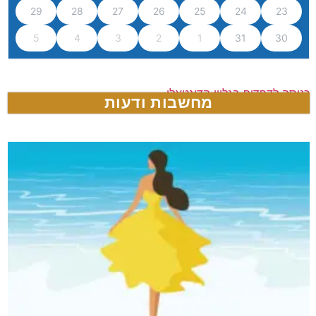
29
28
27
26
25
24
23
5
4
3
2
1
31
30
כניסה לדפדוף בגליון הדיגטאלי
מחשבות ודעות