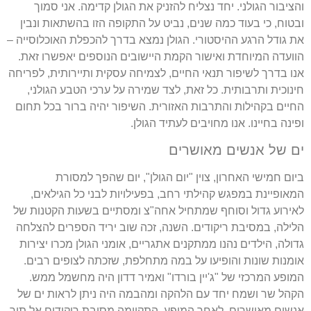
והציבור הגולני. יחד נצליח להזניק את הגולן קדימה. אני סמוך
ובטוח, כי בעוד כמה שנים, נביט על התקופה הזו בהשתאות ונבין
את גודל הרגע ההיסטורי. הגולן נמצא בדרך להכפלת האוכלוסייה –
הוועדה המיוחדת ואישור הקמת היישובים הנוספים יאפשרו זאת.
אנו בדרך לשיפור תנאי החיים, לצמיחה עסקית ותיירותית, לפריחה
חינוכית ותרבותית. כל זאת, לצד שמירה על ערכי הטבע הגולני,
החיים בקהילות והתרבות האזורית. השיפור יהיה ברור בכל תחום
ופינה בחיינו. אנו מחויבים לעתיד הגולן.
ים של אנשים מאושרים
ביום חמישי האחרון, צוין "יום הגולן", יום שהפך למסורת
המאופיינת במפגש קהילתי רחב, בפעילויות לבני כל הגילאים,
לאירוע גדול וסוחף שמתחיל אחה"צ ומסתיים בשעות הקטנות של
הלילה, במסיבת ריקודים. השנה, זכה שוב יריד הספרים להצלחה
גדולה, הילדים נהנו ממתקנים אתגריים, אומני הגולן מכרו יצירות
אומנות שונות והופיעו על במה מתחלפת, שזכתה לצופים רבים.
המופע המרכזי של "ג'יין בורדו" ואמיר דדון היה מחשמל ממש.
הקהל שר ושמח יחד עם הלהקה ומהבמה היה ניתן לראות ים של
אנשים מאושרים. לאחר המופע, התקיימה מסיבת ריקודים אל תוך