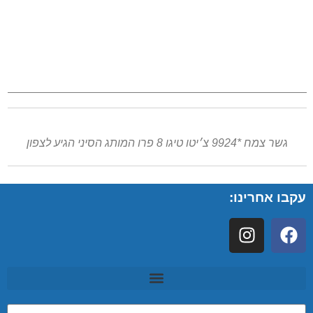
גשר צמח *9924 צ׳יטו טיגו 8 פרו המותג הסיני הגיע לצפון
עקבו אחרינו: