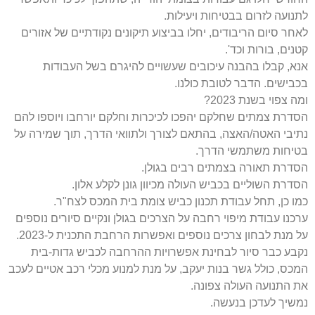
לתנועה לזרום בבטיחות ויעילות.
לאחר סיום הריבודים, יחלו בביצוע תיקונים נקודתיים של אזורים
קטנים, בורות וכד'.
אנא, קבלו בהבנה עיכובים שעשויים להיגרם בשל העבודות
בכבישים. הדבר לטובת כולנו.
ומה צפוי בשנת 2023?
הסדרת צמתים שחלקם יהפכו לכיכרות וחלקם יורחבו ויוספו להם
נתיבי האטה/האצה, בהתאם לצורך ולתוואי הדרך, תוך שמירה על
בטיחות משתמשי הדרך.
הסדרת תאורה בצמתים רבים בגולן.
הסדרת השוליים בכביש העולה מכיוון גונן לקלע אלון.
כמו כן, תחל עבודת תכנון כביש צומת בית המכס לצח"ר.
ערכנו עבודת מיפוי רחבה על הצרכים בגולן ונקיים סיורים נוספים
על מנת לבחון צרכים נוספים ואפשרות הרחבת התכנית ל-2023.
נקבע כבר סיור לבחינת אפשרויות ההרחבה לכביש גדות-בית
המכס, כולל גשר בנות יעקב, על מנת למנוע מכלי רכב אטיים לעכב
את התנועה העולה צפונה.
נמשיך לעדכן בנעשה.