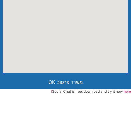
משרד פרסום OK
Social Chat is free, download and try it now
here!