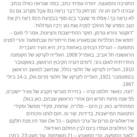
החטיבה והמועצה. יהודה עמיחי כתב, במה שנראה כאילו נכתב
עבורנו ליום חג זה: 'מְרָחוֹק כָּל דָּבָר נִרְאָה נֵס/ אֲבָל מִקָּרוֹב גַּם נֵס
לֹא נִרְאֶה כָּךְ./ אֲפִלּוּ מִי שֶׁעָבָר בְּיָם-סוֹף בִּבְקִיעַת הַיָּם/ רָאָה רַק אֶת
הַגַּב הַמַּזִּיעַ שֶׁל הַהוֹלֵךְ לְפָנָיו/ וְאֶת נוֹעַ יְרֵכָיו הַגְּדוֹלוֹת'.
"דוקטור גיורא גודמן, חוקר ההתיישבות והציונות, אמר לי פעם –
'חפש את הכלליות שבמאורע ואת הייחודיות שבתופעה' והרי לפנינו
התופעה – הגרלת הבתים באחוזת בית, היא העיר העברית
הראשונה תל אביב, באפריל 1909. העלייה לקרקע של הקומונה
החדרתית לאום ג'וני, לימים דגניה הקיבוץ הראשון, באוקטובר
1910, העלייה לקרקע של חלוצי נהלל, שנחשב למושב הראשון
בספטמבר 1921, העלייה לקרקע של חלוצי מרום גולן, ב-14 ביולי
1967.
"הנה, כאשר חלמנו קרה – בחירת מגרשי הקבע של צעיר יישובינו,
55 שנה פחות חודש ויום אחרי הראשון שבהם, כאן בגולן
המתחדש. כאז, כן היום – מלריה, שחפת, פקידי ממשל ופקידי
התנועות המיישבות, בדידות, קור עז, חום לוהט וויכוחים
אידיאולוגיים מרים על ערכי המקום – כל אלו ועוד היו מנת חלקם
של החלוצים ועמדו בינם לבין החלום האידאלי.
"לאור התופעה, הרי המאורע – 21 משפחות, עוד מעט 23, בחרו