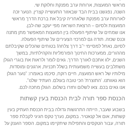
מראשי המועצות, ארוחת ערב מפנקת וחלוקת שי.
השנה, נפגשנו בבית הבד שבאזור התעשייה קצרין. הנוער זכה
לארוחת ערב מפנקת שלאחריה קיבל את ברכת הדרך מראשי
המועצות ולסיום – הרצאת השראה מפי יעקב שה-לבן.
אנו שמחים על שיתוף הפעולה בין המועצות המאפשר מתן מתנה
וכנס שכזה. תודה גם למרכזי הצעירים על שיתוף הפעולה.
לסיום, נאחל למסיימי י"ב דרך צלחה! בטוחים שהכלים שקיבלתם
מההורים, ממערכות החינוך הפורמליות והקהילתיות, במשך
השנים, ילוו אתכם לאורך הדרך. גאים לומר ולראות את בוגרי הגולן
משתלבים בעשייה משמעותית בשלל תכניות, ארגונים ומוסדות.
מילותיו של ראש המועצה, חיים רוקח, סיכמו באומרו: "נוער הגולן
הוא גאוותנו. 'התוצרת' הכי טובה בעולם. העתיד שלנו".
אנו גאים בכם. צאו לשלום וחזרו בשלום. הגולן מחכה לכם.
הכנסת ספר תורה לבית הכנסת בעין קשתות
בשבוע שעבר, הייתה התרגשות גדולה בבית הכנסת העתיק בעין
קשתות, אום אל קנאטיר. במקום, נערך טקס חגיגי לקבלת ספר
תורה, עבור הטקסים והתפילות שיתקיימו במקום. הספר הוענק על