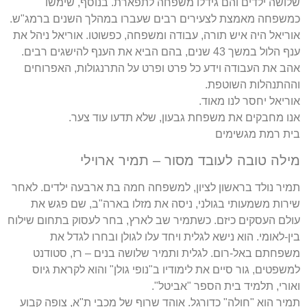
שלושה ילדים והם גידלו משפחה לתפארת. בנוסף, שימשו
כמשפחה מאמצת לצעירים רבים שעברו במהלך השנים ברמג"ש.
אוריאל היה איש תורה, עבודה ומשפחה, כפשוטו. אוריאל ניהל את
ענף הלול במשך 43 שנים, בהם הביא את הענף להישגים רבים.
אהב את העבודה וידע כל פרט ופרט על התרנגולות, האפרוחים
וההתנהלות השוטפת.
אוריאל יחסר לנו מאוד.
אנו מחבקים את משפחת גבעון, שלא תדעו עוד צער.
בית רמת מגשימים
מילה טובה לעובד מסור – תמיר ארוילי
תמיר נולד בראשון לציון, למשפחה חמה בת ארבעה ילדים. לאחר
שירות משמעותי בגולני, ניסה את מזלו בארה"ב, שם פגש את
עולם העסקים כיזם. כשתמיר שב לארץ, בחר לעסוק בתחום שילוח
בין-לאומי. הוא נישא לגלית ויחד עלו לגולן ובחרו לגדל את
משפחתם באל-רום. לגלית ותמיר שלושה בנים – רז, סטודנט
למשפטים, גור סיים את לימודיו ב"נופי גולן" והוא לקראת גיוס
ואורי, תלמיד בית הספר "אביטל".
תמיר הוא "חולה" כדורגל. אוהד שרוף של מכבי ת"א, צופה קבוע