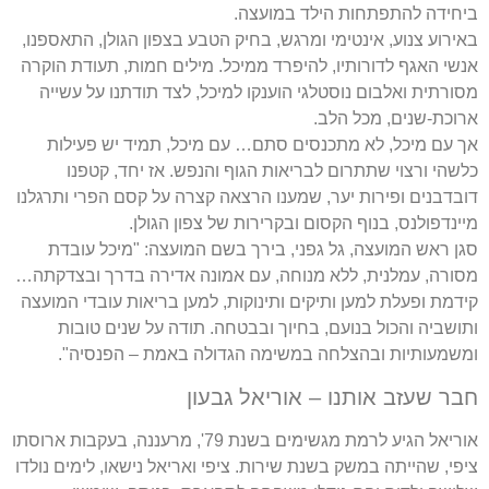
ביחידה להתפתחות הילד במועצה.
באירוע צנוע, אינטימי ומרגש, בחיק הטבע בצפון הגולן, התאספנו,
אנשי האגף לדורותיו, להיפרד ממיכל. מילים חמות, תעודת הוקרה
מסורתית ואלבום נוסטלגי הוענקו למיכל, לצד תודתנו על עשייה
ארוכת-שנים, מכל הלב.
אך עם מיכל, לא מתכנסים סתם… עם מיכל, תמיד יש פעילות
כלשהי ורצוי שתתרום לבריאות הגוף והנפש. אז יחד, קטפנו
דובדבנים ופירות יער, שמענו הרצאה קצרה על קסם הפרי ותרגלנו
מיינדפולנס, בנוף הקסום ובקרירות של צפון הגולן.
סגן ראש המועצה, גל גפני, בירך בשם המועצה: "מיכל עובדת
מסורה, עמלנית, ללא מנוחה, עם אמונה אדירה בדרך ובצדקתה…
קידמת ופעלת למען ותיקים ותינוקות, למען בריאות עובדי המועצה
ותושביה והכול בנועם, בחיוך ובבטחה. תודה על שנים טובות
ומשמעותיות ובהצלחה במשימה הגדולה באמת – הפנסיה".
חבר שעזב אותנו – אוריאל גבעון
אוריאל הגיע לרמת מגשימים בשנת 79', מרעננה, בעקבות ארוסתו
ציפי, שהייתה במשק בשנת שירות. ציפי ואריאל נישאו, לימים נולדו