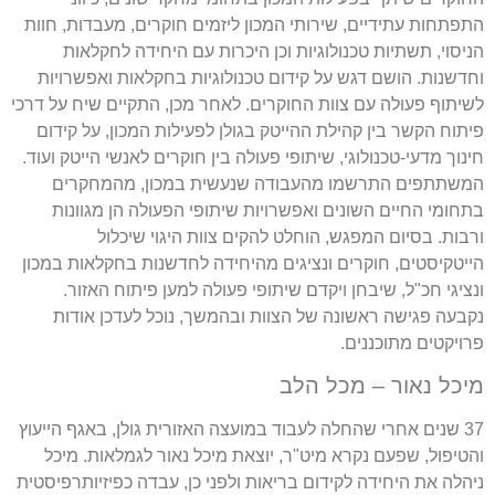
התפתחות עתידיים, שירותי המכון ליזמים חוקרים, מעבדות, חוות
הניסוי, תשתיות טכנולוגיות וכן היכרות עם היחידה לחקלאות
וחדשנות. הושם דגש על קידום טכנולוגיות בחקלאות ואפשרויות
לשיתוף פעולה עם צוות החוקרים. לאחר מכן, התקיים שיח על דרכי
פיתוח הקשר בין קהילת ההייטק בגולן לפעילות המכון, על קידום
חינוך מדעי-טכנולוגי, שיתופי פעולה בין חוקרים לאנשי הייטק ועוד.
המשתתפים התרשמו מהעבודה שנעשית במכון, מהמחקרים
בתחומי החיים השונים ואפשרויות שיתופי הפעולה הן מגוונות
ורבות. בסיום המפגש, הוחלט להקים צוות היגוי שיכלול
הייטקיסטים, חוקרים ונציגים מהיחידה לחדשנות בחקלאות במכון
ונציגי חכ"ל, שיבחן ויקדם שיתופי פעולה למען פיתוח האזור.
נקבעה פגישה ראשונה של הצוות ובהמשך, נוכל לעדכן אודות
פרויקטים מתוכננים.
מיכל נאור – מכל הלב
37 שנים אחרי שהחלה לעבוד במועצה האזורית גולן, באגף הייעוץ
והטיפול, שפעם נקרא מיט"ר, יוצאת מיכל נאור לגמלאות. מיכל
ניהלה את היחידה לקידום בריאות ולפני כן, עבדה כפיזיותרפיסטית