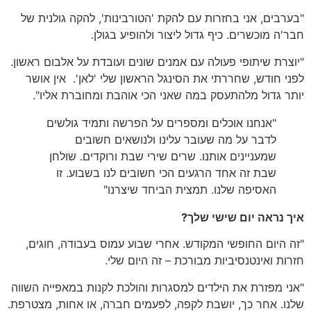
"בערבים, אני בחזרות עם להקת 'הטורבינות', להקה גולנית של
חבר'ה מוכשרים. כיף גדול ליצור ולהופיע בגולן.
"יוצרת שיתופי פעולה עם אמנים שונים ועובדת על אלבום ראשון.
לפני חודש, שחררתי את הסינגל הראשון שלי 'לאן'. אין אושר
יותר גדול מלהתעסק במה שאני הכי אוהבת ומחוברת אליו".
"אנחנו אוכלים ומספרים על הפרשה ותמיד גולשים
לדבר על מה שעובר עלינו ולנושאים חשובים
שמעניינים אותנו. שרים שירי שבת ורוקדים. שולחן
שבת זה אחד הרגעים הכי חשובים לנו בשבוע. זו
האסיפה שלנו. תמצית הביחד שיצרנו"
איך נראה יום שישי שלך?
"זה היום החופשי המקודש. אחרי שבוע עמוס בעבודה, חוגים,
חזרות ואינטנסיביות מבורכת – זה היום שלי.
"אני מפזרת את הילדים למסגרות והולכת לקנות במאפייה השווה
שלנו. אחר כך, יושבת לקפה, לפעמים חברה, או אחות, מצטרפת.