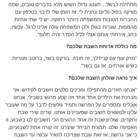
מתחילה לבשל… תענוג גדול! השיש מלא בדברים טובים, שמה
מוזיקה בפול-ווליום ונהנית לי. זה הזמן שלי לדבר בטלפון עם
החברות הטובות והמשפחה היותר רחוקה. יש לי שתי אחיות
מהממות, שגרות בגולן ולכן המשפחה עולה אלינו לרגל. עכשיו,
בחג, אירחתי אותם אצלי לליל הסדר והיה חלום".
מה כוללת ארוחת השבת שלכם?
"מרק עוף עם קניידלך, זה חובה. בורקס בשר, ברוטב פטריות.
כשיש אורחים, אז גם בשר".
איך נראה שולחן השבת שלכם?
"אנחנו חוזרים מהתפילה ומכינים סלטים ויושבים לקידוש. אני
מברכת את הילדים אחד אחד וזה קטע מרגש בשבילי. אנחנו
אוכלים ומספרים על הפרשה ותמיד גולשים לדבר על מה שעובר
עלינו ולנושאים חשובים שמעניינים אותנו. שרים שירי שבת
ורוקדים. שולחן שבת זה אחד הרגעים הכי חשובים לנו בשבוע. זו
האסיפה שלנו. תמצית הביחד שיצרנו. זה קורה אחת לשבועיים,
כי אני גרושה, אז זאת שבת שצריכה להאיר עכשיו עד השבת