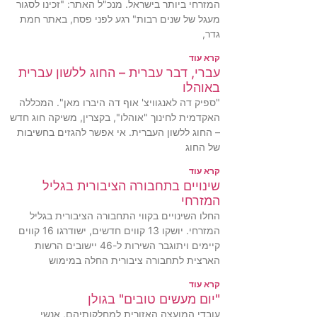
המזרחי ביותר בישראל. מנכ"ל האתר: "זכינו לסגור
מעגל של שנים רבות" רגע לפני פסח, באתר חמת
גדר,
קרא עוד
עברי, דבר עברית – החוג ללשון עברית
באוהלו
"ספיק דה לאנגוויצ' אוף דה היברו מאן". המכללה
האקדמית לחינוך "אוהלו", בקצרין, משיקה חוג חדש
– החוג ללשון העברית. אי אפשר להגזים בחשיבות
של החוג
קרא עוד
שינויים בתחבורה הציבורית בגליל
המזרחי
החלו השינויים בקווי התחבורה הציבורית בגליל
המזרחי. יושקו 13 קווים חדשים, ישודרגו 16 קווים
קיימים ויתוגבר השירות ל-46 יישובים הרשות
הארצית לתחבורה ציבורית החלה במימוש
קרא עוד
"יום מעשים טובים" בגולן
עובדי המועצה האזורית למחלקותיהם, אנשי