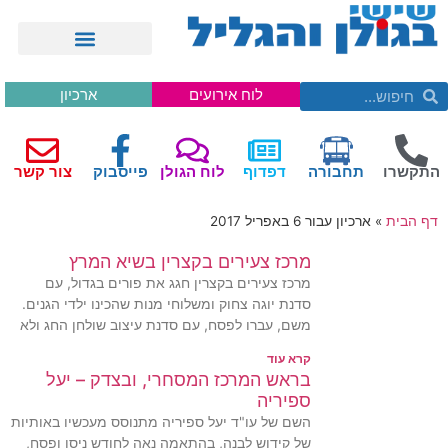
לוח אירועים
ארכיון
התקשרו
תחבורה
דפדוף
לוח הגולן
פייסבוק
צור קשר
דף הבית
»
ארכיון עבור 6 באפריל 2017
מרכז צעירים בקצרין בשיא המרץ
מרכז צעירים בקצרין חגג את פורים בגדול, עם
סדנת יוגה צחוק ומשלוחי מנות שהכינו ילדי הגנים.
משם, עברו לפסח, עם סדנת עיצוב שולחן החג ולא
קרא עוד
בראש המרכז המסחרי, ובצדק – יעל
ספיריה
השם של עו"ד יעל ספיריה מתנוסס מעכשיו באותיות
של קידוש לבנה, בהתאמה נאה לחודש ניסן ופסח,