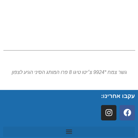
גשר צמח *9924 צ׳יטו טיגו 8 פרו המותג הסיני הגיע לצפון
עקבו אחרינו: