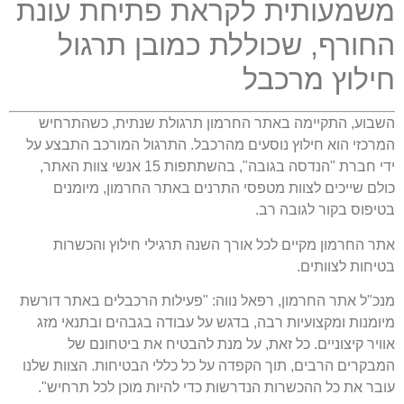
משמעותית לקראת פתיחת עונת
החורף
,
שכוללת כמובן תרגול
חילוץ מרכבל
השבוע
,
התקיימה באתר החרמון תרגולת שנתית
,
כשהתרחיש
המרכזי הוא חילוץ נוסעים מהרכבל
.
התרגול המורכב התבצע על
ידי חברת
"
הנדסה בגובה
",
בהשתתפות
15
אנשי צוות האתר
,
כולם שייכים לצוות מטפסי התרנים באתר החרמון
,
מיומנים
בטיפוס בקור לגובה רב
.
אתר החרמון מקיים לכל אורך השנה תרגילי חילוץ והכשרות
בטיחות לצוותים
.
מנכ
"
ל אתר החרמון
,
רפאל נווה
: "
פעילות הרכבלים באתר דורשת
מיומנות ומקצועיות רבה
,
בדגש על עבודה בגבהים ובתנאי מזג
אוויר קיצוניים
.
כל זאת
,
על מנת להבטיח את ביטחונם של
המבקרים הרבים
,
תוך הקפדה על כל כללי הבטיחות
.
הצוות שלנו
עובר את כל ההכשרות הנדרשות כדי להיות מוכן לכל תרחיש
".