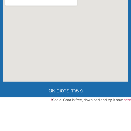
משרד פרסום OK
Social Chat is free, download and try it now
here!