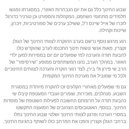
שבוע החינוך כלל גם את יום הנבחרות האזורי, במסגרתו נפגשו
תלמידים מתחומי השחמט, המקהלות והספורט וכן טורניר כדורגל
לזכרו של אייל שיינס ז"ל, ששילב ערכים של ספורטיביות, זיכרון,
שייכות וקהילה.
רגע מרגש נוסף נרשם בערב ההוקרה לצוותי החינוך של הגולן
וקצרין. מאות אנשי ונשות חינוך התכנסו לערב שהוקדש כולו
להבעת תודה והערכה למי שפועלים יום יום במסירות למען ילדי
האזור. במהלך הערב, נהנו המשתתפים ממופע "שירסיפור" של
הרב שי פירון ולי בירן, לצד רגעי הוקרה והערכה לצוותים החינוכיים
ולכל מי שמוביל את מערכת החינוך המקומית.
גם מי שפועלים מאחורי הקלעים זכו להוקרה מיוחדת במסגרת
השבוע. מנהלנים, מזכירות, שומרים ועובדי המעטפת קיבלו שי
כהבעת תודה על תרומתם החשובה לפעילות השוטפת של מוסדות
החינוך. בנוסף, האוטובוסים הצהובים של המועצה התקשטו
במסרי הערכה ופרגון לצוותי החינוך ושלטי שבוע החינוך נתלו
ברחבי הגולן וקצרין והפכו את המרחב כולו לשותף בחגיגת החינוך.