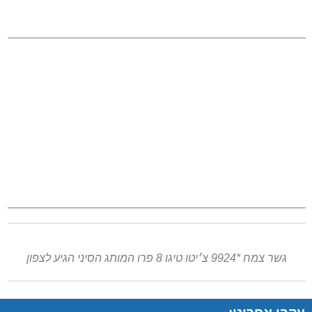
גשר צמח *9924 צ׳יטו טיגו 8 פרו המותג הסיני הגיע לצפון