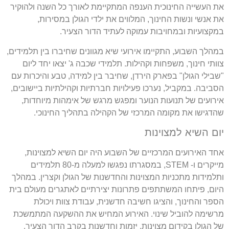
את העשייה החינוכית הענפה המתקיימת לאורך כל השנה ולהוקיר
את אנשי ונשות החינוך, המלווים את ילדי הגולן במסירות,
במקצועיות ובמחויבות עמוקה לעתיד הדור הצעיר.
במהלך השבוע, התקיימו אירועי שיא מגוונים שחיברו בין תלמידים,
צוותי חינוך, משפחות וקהילות. תלמידי שכבה ג' יצאו יחד ליום
"שבילי הגולן" בפארק הירדן, שחיבר בין למידה, טבע והיכרות עם
הסביבה. במקביל, נערכו פעילויות חברתיות וקהילתיות ביישובים,
אירועים של תנועות הנוער ומפגש מרגש של אימהות מיוחדות,
שהדגישו את מקומה המרכזי של הקהילה בתהליך החינוכי.
יום השיא למצוינות
אחד האירועים המרכזיים של השבוע היה יום השיא למצוינות,
מייקרים ו- STEM, במסגרתו נפגשו למעלה מ-80 תלמידים
ותלמידות מתכניות המצוינות והחדשנות של הגולן וקצרין. במהלך
היום, פיתחו המשתתפים פתרונות יצירתיים לאתגרים מעולם בית
הספר והחינוך, והציגו חשיבה חדשנית, עבודת צוות ויכולת
מרשימה להוביל שינוי. האירוע המחיש את ההשקעה המתמשכת
של הגולן בקידום מצוינות, יזמות וחדשנות בקרב הדור הצעיר.