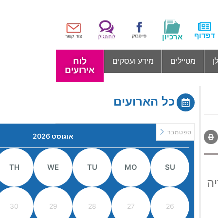
דפדוף
ארכיון
לוח
ן
מטיילים
מידע ועסקים
אירועים
כל הארועים
ספטמבר
אוגוסט 2026
TH
WE
TU
MO
SU
יה
30
29
28
27
26