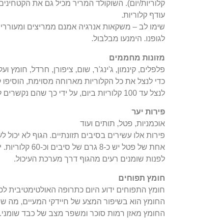
קלוריות/יום). השוקולד המריר מכיל גם את הקטחינים
עודף קלוריות.
שימו לב – משקאות אנרגיה אמנם ממריצים ומעוררים
לגופנו. הימנעו מבלבול.
מזונות מחממים
פלפלים, קינמון, ג'ינג'ר, שום, ציפורן, חרדל, חומץ ועל
כדי לנצל את כל הקלוריות מארוחה מסוימת, הוסיפו 
לנצל עד 100 קלוריות ביום, על ידי כך שהם נקשרים לקולטני עצב ושולחים איתותי שריפת שומן למוח.
פירות יער
אוכמניות, פטל, תותים ועוד
פירות אלו עשירים בסיבים תזונתיים. הגוף לא יכול 
אחת של פטל יש 
לפנות שומנים רעים מהגוף דרך מערכת העיכול.
חומץ תפוחים
חומץ התפוחים ידוע היום כתרופה האולטימטיבית לכל
החומץ הוא בשיפור המצע של חיידקי המעיים, מה שיכו
החומץ מאזן רמות סוכר ומשפר מצב של כבד שומני. 