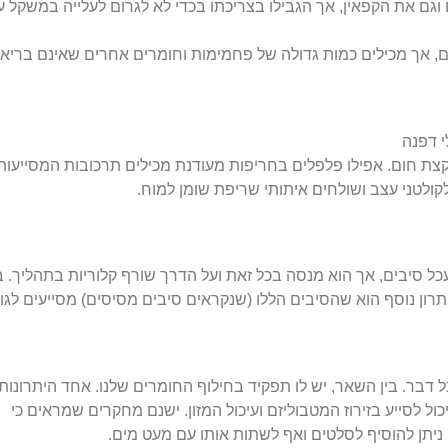
 וגם את הקפאין, אך הגבילו בצריכתו בכדי לא לגרום לעלייה במשקל 
, אך מכילים כמות גדולה של פחמימות וחומרים אחרים שאינם בריאי
י דפנה
קצת חום. אפילו פלפלים בחריפות מעודנת מכילים תרכובות המסייעות
לעכל סיבים, אך הוא מנסה בכל זאת ועל הדרך שורף קלוריות בתהליך. 
כ-8 גרם של סיבים וכ-60 קלוריות. יתרון נוסף הוא שהסיבים הללו (שנקראים סיבים מסיסים) מסייעים לג
 דבר. בין השאר, יש לו תפקיד בחילוף החומרים שלנו. אחד היתרונות
ל לסייע בזירוז המטבוליזם ועיכול המזון. ישנם מחקרים שמראים כי
ניתן להוסיף לסלטים ואף לשתות אותו עם מעט מים.