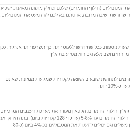
 את המטבוליזם (חילוף החומרים) שלכם וכחלק מתזונה מאוזנת, ישפיעו
 שדורשת ישיבה מרובה, או סתם בא לכם לזרז מעט את המטבוליזם, 
שעות נוספות. ככל שתידרשו ללעוס יותר, כך תשרפו יותר אנרגיה. לכן,
 מן החי נחשב מלא וגם הוא מסייע בתהליך.
גורמים לתחושת שובע בהשוואה לקלוריות שמגיעות ממזונות שאינם
1 יותר.
 תהליך חילוף החומרים. הקפאין מעורר את מערכת העצבים המרכזית, 
שכוס הקפה או התה היומית שלכם יכולה להגביר את חילוף החומרים עד 5-8% (עד כדי 128 קלוריות ביום). בתה ה
אין הרבה קפאין, אך יש בו קטחינים שהם נוגדי חמצון מעולים וגם יכולים להעלות את המטבולזים בכ-4% ביום (כ-80