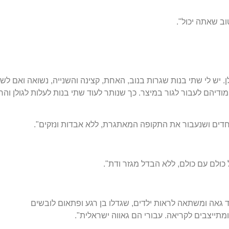
ב שאתה יכול".
לן. יש לי שתי בנות שגרות בנוב, האחת, קצינה והשנייה, נשואה ואם לשנ
מודיהם לעבור לגור במיצר. כך שנותר לעוד שתי בנות לעלות לגולן והח
חדים ושנעבור את התקופה המאתגרת, ללא אבדות ונזקים".
כולם עם כולם, ללא הבדל מגזר ודת".
שראלים הם החיילים בני ה-18. אני תמיד גאה ומשתאה לראות ילדים, שגדלו בן רגע ופתאום לובשים
ומתייצבים לקריאה. עבורי הם גאווה ישראלית".