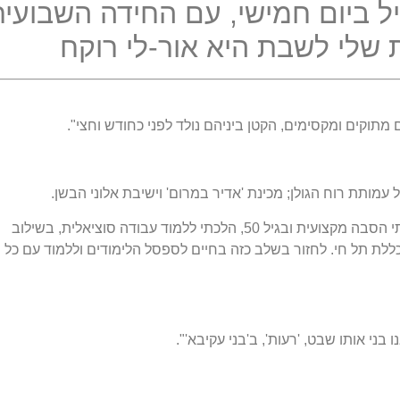
 ביום חמישי, עם החידה השבועית
לי לשבת היא אור-לי רוקח
מתוקים ומקסימים, הקטן ביניהם נולד לפני כחודש וחצי".
מותת רוח הגולן; מכינת 'אדיר במרום' וישיבת אלוני הבשן.
"לאחר שנים רבות, בהן עסקתי בתחום החינוך, עשיתי הסבה מקצועית ובגיל 50, הלכתי ללמוד עבודה סוציאלית, בשילוב
ללת תל חי. לחזור בשלב כזה בחיים לספסל הלימודים וללמוד עם כל
 בני אותו שבט, 'רעות', ב'בני עקיבא'".