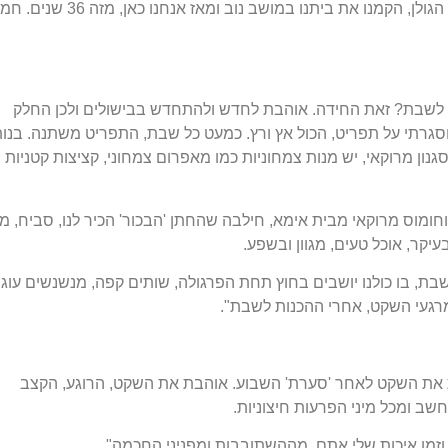
"מושב נוב. לאחר נישואינו, בשנת 1984, עלינו לרמת הגולן, הקמנו את ביתנו במושב נוב ומאז אנחנו כאן,
ל לשבת? זאת החידה. אוהבת לחדש ולהתחדש בבישולים ולכן החלק
גרתי על תפריט, הכול אץ ורץ. כמעט כל שבת, התפריט משתנה. בנותי
סגנון מרוקאי, יש מנות צמחוניות כמו מאפרום צמחוני, קציצות קטניות
וחומוס מרוקאי מבית אימא, חילבה שהחתן 'הבכור' הכיר לנו, סביח, מ
יקר, אוכל טעים, מגוון ובשפע.
בת, בו כולנו יושבים בחוץ תחת הפרגולה, שותים קפה, מנשנשים עוג
געי השקט, אחרי ההכנות לשבת".
 את השקט לאחר 'סערת' השבוע. אוהבת את השקט, הרוגע, הקצב
שב ומכל מיני הפרעות חיצוניות.
 וזמן איכות שלי אתם, מההשתובבות ומפניני החכמה".