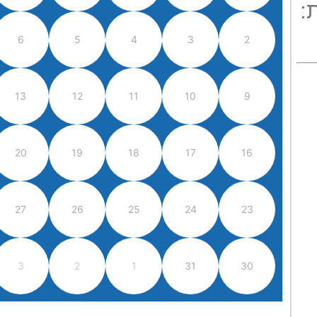
:
6
5
4
3
2
13
12
11
10
9
20
19
18
17
16
27
26
25
24
23
3
2
1
31
30