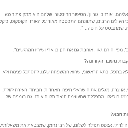
יהם. 'אורז בן גוריון'. הסיפור ההיסטורי שלהם הוא מתקופת הצנע,
 העולים הרבים, שתזונתם התבססה מאוד על האורז והקוסקוס, ביקש
ורז, שמתבסס על חיטה…".
', מפי יהורם גאון. אוהבת גם את חנן בן ארי ושיריו המרגשים".
עקבות משבר הקורונה?
ולא בתפל. בתא הראשוני, שהוא המשפחה שלנו, להסתכל פנימה ולא
 או צרה, מגלים את הישראלי היפה, האחדות, הביחד, העזרה לזולת.
זמנים כאלו. מתפללת שהעוצמה הזאת תלווה אותנו גם בזמנים של
ות הבא?
יום הולדתי. אצטט תפילה לשלום, של רבי נחמן, שמבטאת את משאלותיי.