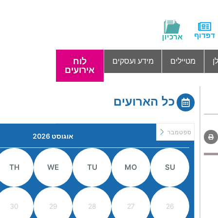
דפדוף
ארכיון
לוח
ן
מטיילים
מידע ועסקים
אירועים
כל הארועים
ספטמבר
אוגוסט 2026
TH
WE
TU
MO
SU
30
29
28
27
26