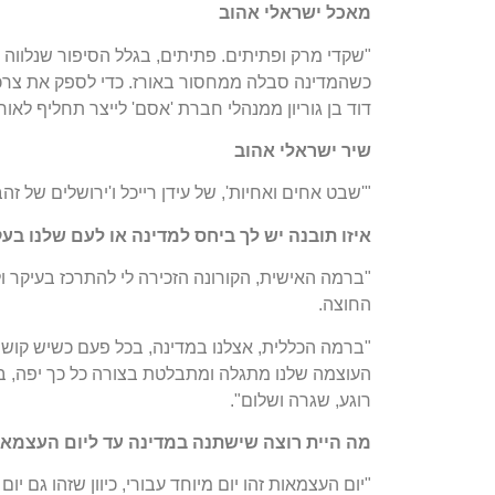
מאכל ישראלי אהוב
"שקדי מרק ופתיתים. פתיתים, בגלל הסיפור שנלווה אל
כשהמדינה סבלה ממחסור באורז. כדי לספק את צרכי
דוד בן גוריון ממנהלי חברת 'אסם' לייצר תחליף לא
שיר ישראלי אהוב
"'שבט אחים ואחיות', של עידן רייכל ו'ירושלים של זהב
איזו תובנה יש לך ביחס למדינה או לעם שלנו ב
"ברמה האישית, הקורונה הזכירה לי להתרכז בעיקר 
החוצה.
"ברמה הכללית, אצלנו במדינה, בכל פעם כשיש קושי,
העוצמה שלנו מתגלה ומתבלטת בצורה כל כך יפה, ב
רוגע, שגרה ושלום".
מה היית רוצה שישתנה במדינה עד ליום העצמא
"יום העצמאות זהו יום מיוחד עבורי, כיוון שזהו גם 