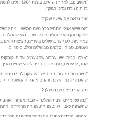
בנותינו נולדו וגדלו בגולן".
איך נראה יום שישי שלך?
"יום שישי אצלי מתחיל כבר מיום חמישי – מה לבש
שלוקח זמן הוא להחליט מה לבשל. ברגע שהחלטתי וס
צמחוניות, לכן לצד בישולים בשריים, קציצות ודגים ב
ואגוזים, סביח, וסלטים מבושלים וסלטים טריים.
"אצלנו בבית, ישנו ערבוב של טעמים ועדות. קוסקוס 
אחר, לפעמים, סלט מסייר טריפוליטאי שחיים מכין. בע
"כשהבנות מגיעות, תמיד יש רגע שקט לפני כניסת הש
שהוכנה לכבוד השבת ונהנים מהנחת המשפחתית ומר
מה הכי כיפי בשבת שלך?
"כמו שאומרים 'שבת המלכה – שבת מנוחה'. אוהבת
שהשתנה לאטי ורגוע. מנוחה, מנוחה מהניידים, מהמח
"בנוסף, הנכדים כמובן. אני נהנית ומתענגת מכל רגע