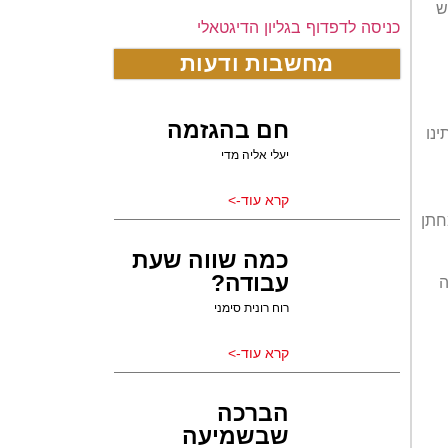
 מזה 36 שנים. חמש
כניסה לדפדוף בגליון הדיגטאלי
מחשבות ודעות
חם בהגזמה
נו
יעלי אליה מדי
קרא עוד->
חתן
כמה שווה שעת
עבודה?
ה
רוח רונית סימני
קרא עוד->
הברכה
שבשמיעה