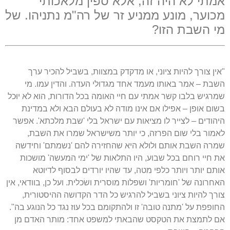
אמתי לא היה זה, אלא ספין מלאכותי
מכוער, מונע ממניע זר של רה"מ נתניהו. של
מי השבת הזו?
"אין צורך להיות ציוני, או מדקדק במצוות, בשביל להכיר ערך
השבת – אמר באותו מעמד אחד מגדולי העדה. והדין עמו. מי
שמרגיש בלבו קשר אמתי עם חיי האומה בכל הדורות, הוא לא יוּכל
בשום אופן – אפילו אם אינו מודה לא בעולם הבא ולא במדינת
היהודים – לצייר לו מציאות עם ישראל בלי 'שבת מלכתא'. אפשר
לאמור בלי שום הפרזה, כי יותר משישראל שמרו את השבת,
שמרה השבת אותם ולולא היא שהחזירה להם 'נשמתם' וחידשה
את חיי רוחם בכל שבוע, היו התלאות של 'ימי המעשה' מושכות
אותם יותר ויותר כלפי מטה, עד שהיו יורדים לבסוף לדיוטא
האחרונה של 'חומריות' ושפלות מוסרית ושׂכלית. ועל כן, בוודאי, אין
צורך להיות ציוני בשביל להרגיש כל הדר הקדושה ההיסטורית,
החופפת על 'מתנה טובה' זו ולהתקומם בכל עוז נגד כל הנוגע בה".
אם לתמצת את הטקסט שהבאתי למשפט אחד: מותר האדם מן