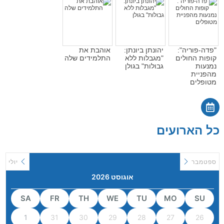
"פדה-פוריה":
יהונתן ביונתן:
אוהבת את
קופות החולים
"מגבלות ללא
התלמידים שלה
נמנעות
גבולות" בגולן
מהפניית
מטופלים
כל הארועים
ספטמבר
יולי
אוגוסט 2026
SA
FR
TH
WE
TU
MO
SU
1
31
30
29
28
27
26