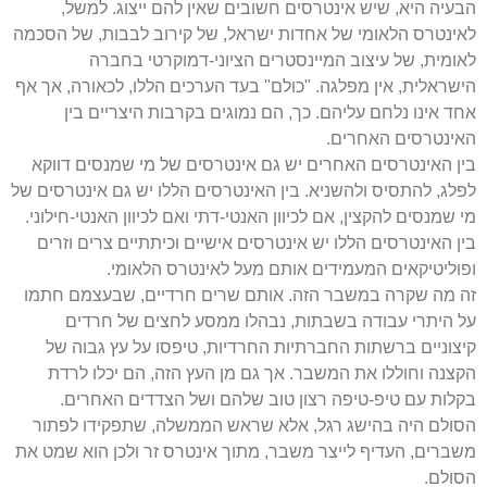
הבעיה היא, שיש אינטרסים חשובים שאין להם ייצוג. למשל,
לאינטרס הלאומי של אחדות ישראל, של קירוב לבבות, של הסכמה
לאומית, של עיצוב המיינסטרים הציוני-דמוקרטי בחברה
הישראלית, אין מפלגה. "כולם" בעד הערכים הללו, לכאורה, אך אף
אחד אינו נלחם עליהם. כך, הם נמוגים בקרבות היצריים בין
האינטרסים האחרים.
בין האינטרסים האחרים יש גם אינטרסים של מי שמנסים דווקא
לפלג, להתסיס ולהשניא. בין האינטרסים הללו יש גם אינטרסים של
מי שמנסים להקצין, אם לכיוון האנטי-דתי ואם לכיוון האנטי-חילוני.
בין האינטרסים הללו יש אינטרסים אישיים וכיתתיים צרים וזרים
ופוליטיקאים המעמידים אותם מעל לאינטרס הלאומי.
זה מה שקרה במשבר הזה. אותם שרים חרדיים, שבעצמם חתמו
על היתרי עבודה בשבתות, נבהלו ממסע לחצים של חרדים
קיצוניים ברשתות החברתיות החרדיות, טיפסו על עץ גבוה של
הקצנה וחוללו את המשבר. אך גם מן העץ הזה, הם יכלו לרדת
בקלות עם טיפ-טיפה רצון טוב שלהם ושל הצדדים האחרים.
הסולם היה בהישג רגל, אלא שראש הממשלה, שתפקידו לפתור
משברים, העדיף לייצר משבר, מתוך אינטרס זר ולכן הוא שמט את
הסולם.