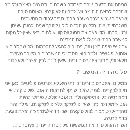
מניחה את הדעת, שבה העבודה בשבת הייתה מצטמצמת ורק מה
שהכרח לבצעו היה מבוצע. למה זה לא קרה? מאותה סיבה
שכעבור שבוע נערך משבר-רבתי סביב עבודות התשתית
השגרתיות, שהן חלק מן הסטטוס קוו לאורך שנים. כמובן שניתן
ורצוי לבחון מדי פעם את הסטטוס קוו, אולם בוודאי שאין כל מקום
למשבר-רבתי שמטלטל את המדינה.
עם טיפ-טיפה רצון טוב, ניתן היה להגיע להסכמות. מה שחסר הוא
אותו טיפ-טיפה. ולמה הוא חסר? כי המשבר היה משבר מעושה,
מלאכותי, מתוך אינטרסים זרים, שאין בינם לבין השבת ולא כלום.
על מה היה המשבר?
במילים "אינטרסים זרים" כוונתי היא לאינטרסים פוליטיים. כאן אני
חייב להקדים ולומר, שאיני שותף לתרבות ה"אנטי-פוליטיקה". אין
דמוקרטיה בלי פוליטיקה ולהיות אנטי-פוליטי, פירושו להיות
אנטי-דמוקרטי. כיוון שאין פוליטיקה ללא פוליטיקאים, יש להיזהר
מהדה-לגיטימציה לפוליטיקאים, שכן הדה-לגיטימציה הזאת פוגעת
בדמוקרטיה.
השדה הפוליטי הוא התגוששות של מטרות, יעדים ואינטרסים.