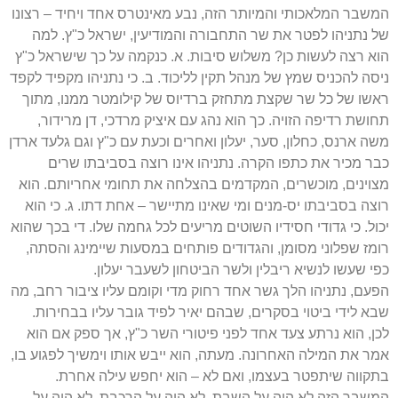
המשבר המלאכותי והמיותר הזה, נבע מאינטרס אחד ויחיד – רצונו
של נתניהו לפטר את שר התחבורה והמודיעין, ישראל כ"ץ. למה
הוא רצה לעשות כן? משלוש סיבות. א. כנקמה על כך שישראל כ"ץ
ניסה להכניס שמץ של מנהל תקין לליכוד. ב. כי נתניהו מקפיד לקפד
ראשו של כל שר שקצת מתחזק ברדיוס של קילומטר ממנו, מתוך
תחושת רדיפה הזויה. כך הוא נהג עם איציק מרדכי, דן מרידור,
משה ארנס, כחלון, סער, יעלון ואחרים וכעת עם כ"ץ וגם גלעד ארדן
כבר מכיר את כתפו הקרה. נתניהו אינו רוצה בסביבתו שרים
מצוינים, מוכשרים, המקדמים בהצלחה את תחומי אחריותם. הוא
רוצה בסביבתו יס-מנים ומי שאינו מתיישר – אחת דתו. ג. כי הוא
יכול. כי גדודי חסידיו השוטים מריעים לכל גחמה שלו. די בכך שהוא
רומז שפלוני מסומן, והגדודים פותחים במסעות שיימינג והסתה,
כפי שעשו לנשיא ריבלין ולשר הביטחון לשעבר יעלון.
הפעם, נתניהו הלך גשר אחד רחוק מדי וקומם עליו ציבור רחב, מה
שבא לידי ביטוי בסקרים, שבהם יאיר לפיד גובר עליו בבחירות.
לכן, הוא נרתע צעד אחד לפני פיטורי השר כ"ץ, אך ספק אם הוא
אמר את המילה האחרונה. מעתה, הוא ייבש אותו וימשיך לפגוע בו,
בתקווה שיתפטר בעצמו, ואם לא – הוא יחפש עילה אחרת.
המשבר הזה לא היה על השבת, לא היה על הרכבת, לא היה על