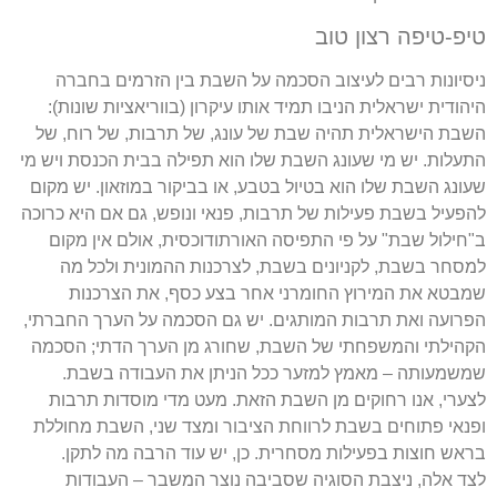
טיפ-טיפה רצון טוב
ניסיונות רבים לעיצוב הסכמה על השבת בין הזרמים בחברה
היהודית ישראלית הניבו תמיד אותו עיקרון (בווריאציות שונות):
השבת הישראלית תהיה שבת של עונג, של תרבות, של רוח, של
התעלות. יש מי שעונג השבת שלו הוא תפילה בבית הכנסת ויש מי
שעונג השבת שלו הוא בטיול בטבע, או בביקור במוזאון. יש מקום
להפעיל בשבת פעילות של תרבות, פנאי ונופש, גם אם היא כרוכה
ב"חילול שבת" על פי התפיסה האורתודוכסית, אולם אין מקום
למסחר בשבת, לקניונים בשבת, לצרכנות ההמונית ולכל מה
שמבטא את המירוץ החומרני אחר בצע כסף, את הצרכנות
הפרועה ואת תרבות המותגים. יש גם הסכמה על הערך החברתי,
הקהילתי והמשפחתי של השבת, שחורג מן הערך הדתי; הסכמה
שמשמעותה – מאמץ למזער ככל הניתן את העבודה בשבת.
לצערי, אנו רחוקים מן השבת הזאת. מעט מדי מוסדות תרבות
ופנאי פתוחים בשבת לרווחת הציבור ומצד שני, השבת מחוללת
בראש חוצות בפעילות מסחרית. כן, יש עוד הרבה מה לתקן.
לצד אלה, ניצבת הסוגיה שסביבה נוצר המשבר – העבודות