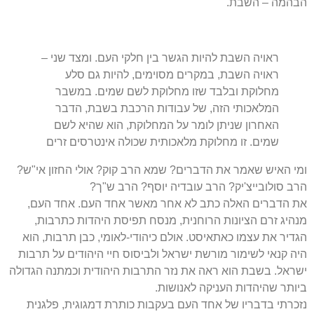
הבהמה – השבת.
ראויה השבת להיות הגשר בין חלקי העם. ומצד שני –
ראויה השבת, במקרים מסוימים, להיות גם סלע
מחלוקת ובלבד שזו מחלוקת לשם שמים. במשבר
המלאכותי הזה, של עבודות הרכבת בשבת, הדבר
האחרון שניתן לומר על המחלוקת, הוא שהיא לשם
שמים. זו מחלוקת מלאכותית שכולה אינטרסים זרים
ומי האיש שאמר את הדברים? שמא הרב קוק? אולי החזון אי"ש?
הרב סולובייצ'יק? הרב עובדיה יוסף? הרב ש"ך?
את הדברים האלה כתב לא אחר מאשר אחד העם. אחד העם,
מנהיג זרם הציונות הרוחנית, מנסח תפיסת היהדות כתרבות,
הגדיר את עצמו כאתאיסט. אולם כיהודי-לאומי, כבן תרבות, הוא
היה קנאי לשימור מורשת ישראל ולביסוס חיי היהודים על תרבות
ישראל. בשבת הוא ראה את נזר התרבות היהודית וכמתנה הגדולה
ביותר שהיהדות העניקה לאנושות.
נזכרתי בדבריו של אחד העם בעקבות כותרת דמגוגית, פלגנית