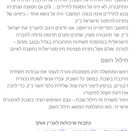
התחבורה, לא היה על הסעות לחיילים… ולכן גם הטענה שנתניהו
נכנע לחרדים אינה נכונה. המשבר היה על נושא אחד – ניסיונו של
נתניהו להיפטר מישראל כ"ץ.
כתושבי הפריפריה הרחוקה, אנו יודעים היטב להעריך את ישראל
כ"ץ, שר תחבורה מצוין, שתרם ותורם תרומה גדולה לחברה
הישראלית במהפכת תשתיות התחבורה בגליל ובנגב ומהם –
למרכז. אולם אצל נתניהו מצוינות מיניסטריאלית נחשבת לאיום.
חילול השם
ראש הממשלה חרג מסמכותו והורה לעצור את עבודות תשתית
הרכבת בשבת. במשך כל השבת, עבדו אנשי לשכתו ככוורת
דבורים, בניסיון ליצור דעת קהל שלילית כלפי השר כ"ץ, כדי להכין
את דעת הקהל לפיטוריו.
ויותר משהיה זה חילול שבת – עצם השימוש הציני בשבת לאינטרס
אישי זר, הוא התגלמות המושג חילול השם.
כתבות שיכולות לעניין אותך