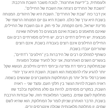
ולעומתית, ב"ידיעות אחרונות", לנוכח משבר השבת והרכבת:
"השבת של החרדים ניצחה את השבת של החיילים".
אין דבר כזה "שבת של החרדים". השבת היא של היהודים. המנוחה
בשבת היא ערך של כולנו. השבת היא גם יום המנוחה הרשמי של
מדינת ישראל, מיום הקמתה, על פי חוק. זו גם השבת של החיילים,
שאינם מתאמנים בשבת ואינם מבצעים כל פעילות שאינה
מבצעית. יש חיילים דתיים רבים, יש חיילים מסורתיים רבים וגם
החיילים החילונים אינם רוצים בעבודה בשבת, אינם רוצים
שהוריהם יעבדו בשבת.
כשותף למהלכים רבים של הידברות בין "חילונים" ו"דתיים",
בעשרים השנים האחרונות, אני יכול להעיד שמכל הסוגיות
שבמחלוקת ביחסי דת ומדינה וביחסי דתיים וחילונים, הנושא שקל
יותר להגיע עליו להסכמות הוא השבת. השבת היא ערך יהודי
ואוניברסלי גדול יותר מן המחלוקות והמשברונים שנעשים בשמה.
ראויה השבת להיות הגשר בין חלקי העם. ומצד שני – ראויה
השבת, במקרים מסוימים, להיות גם סלע מחלוקת ובלבד שזו
מחלוקת לשם שמים. במשבר המלאכותי הזה, של עבודות הרכבת
בשבת, הדבר האחרון שניתן לומר על המחלוקת, הוא שהיא לשם
שמים. זו מחלוקת מלאכותית שכולה אינטרסים זרים.