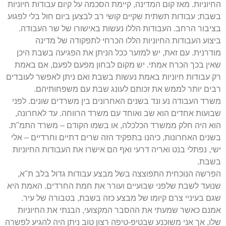
החיוניות. מאז קום המדינה, קיימת הסכמה על קיום עבודות חיוניות
בשבת; עבודות תשתית שקיים קושי רב לבצען ביום חול בלי לפגוע
בציבור הרחב. העבודות הללו נעשות באישורו של שר העבודה.
ביצוע העבודות החיוניות הללו הכרחי לתפקודה של מדינה
מודרנית. עם זאת, יש למזער ככל הניתן את הפגיעה בשבת היכן
שאין בכך הכרח אמתי. יש מקום לבחון מפעם לפעם, אם באמת
רק עבודות חיוניות באמת נעשות בשבת ואם ניתן לאפשר לעובדים
רבים יותר לממש את זכותם לעונג שבת עם משפחותיהם.
משרד העבודה נע ונד בשנים האחרונים בין משרדים שונים. לפני
שבועות אחדים הוא שב ואוחד עם משרד הרווחה. עד לאחרונה,
הוא היה חלק ממשרד הכלכלה, או בשמו הקודם – משרד התמ"ת.
בשנים האחרונות, כיהנו בתפקיד הזה שרים דתיים וחרדיים – אלי
ישי, נפתלי בנט ואריה דרעי ואף הם אישרו את העבודות החיוניות
בשבת.
הפרשה הנוכחית התפוצצה בשל מבצע עבודות גדול בלב ת"א,
שנועד לשבת שלפני שבועיים ועורר את חמת החרדים. האמת היא
שגם בעיניי צרם קיומו של מבצע כזה בשבת, בטבורה של עיר.
אמנם כאשר שמעתי את ההסבר המקצועי, הבנתי את החיוניות
שלו, אך אני משוכנע שבטיפ-טיפה רצון טוב ניתן היה להגיע לפשרה