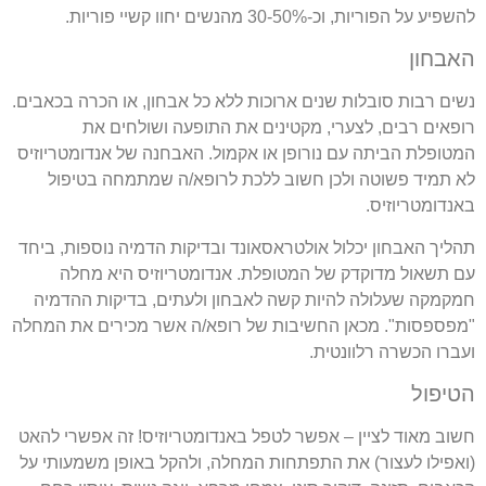
להשפיע על הפוריות, וכ-30-50% מהנשים יחוו קשיי פוריות.
האבחון
נשים רבות סובלות שנים ארוכות ללא כל אבחון, או הכרה בכאבים.
רופאים רבים, לצערי, מקטינים את התופעה ושולחים את
המטופלת הביתה עם נורופן או אקמול. האבחנה של אנדומטריוזיס
לא תמיד פשוטה ולכן חשוב ללכת לרופא/ה שמתמחה בטיפול
באנדומטריוזיס.
תהליך האבחון יכלול אולטראסאונד ובדיקות הדמיה נוספות, ביחד
עם תשאול מדוקדק של המטופלת. אנדומטריוזיס היא מחלה
חמקמקה שעלולה להיות קשה לאבחון ולעתים, בדיקות ההדמיה
"מפספסות". מכאן החשיבות של רופא/ה אשר מכירים את המחלה
ועברו הכשרה רלוונטית.
הטיפול
חשוב מאוד לציין – אפשר לטפל באנדומטריוזיס! זה אפשרי להאט
(ואפילו לעצור) את התפתחות המחלה, ולהקל באופן משמעותי על