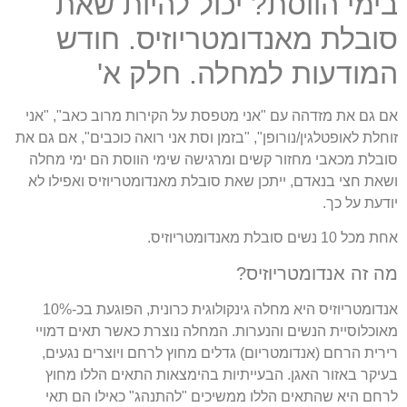
בימי הווסת? יכול להיות שאת
סובלת מאנדומטריוזיס. חודש
המודעות למחלה. חלק א'
אם גם את מזדהה עם "אני מטפסת על הקירות מרוב כאב", "אני
זוחלת לאופטלגין/נורופן", "בזמן וסת אני רואה כוכבים", אם גם את
סובלת מכאבי מחזור קשים ומרגישה שימי הווסת הם ימי מחלה
ושאת חצי בנאדם, ייתכן שאת סובלת מאנדומטריוזיס ואפילו לא
יודעת על כך.
אחת מכל 10 נשים סובלת מאנדומטריוזיס.
מה זה אנדומטריוזיס?
אנדומטריוזיס היא מחלה גינקולוגית כרונית, הפוגעת בכ-10%
מאוכלוסיית הנשים והנערות. המחלה נוצרת כאשר תאים דמויי
רירית הרחם (אנדומטריום) גדלים מחוץ לרחם ויוצרים נגעים,
בעיקר באזור האגן. הבעייתיות בהימצאות התאים הללו מחוץ
לרחם היא שהתאים הללו ממשיכים "להתנהג" כאילו הם תאי