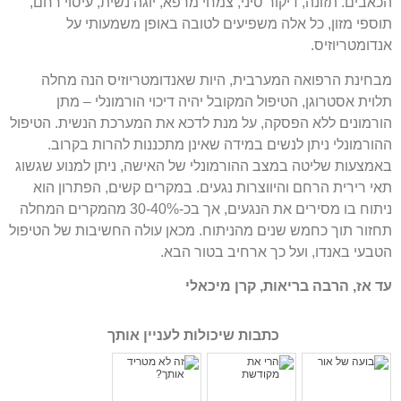
הכאבים. תזונה, דיקור סיני, צמחי מרפא, יוגה נשית, עיסוי רחם,
תוספי מזון, כל אלה משפיעים לטובה באופן משמעותי על
אנדומטריוזיס.
מבחינת הרפואה המערבית, היות שאנדומטריוזיס הנה מחלה
תלוית אסטרוגן, הטיפול המקובל יהיה דיכוי הורמונלי – מתן
הורמונים ללא הפסקה, על מנת לדכא את המערכת הנשית. הטיפול
ההורמונלי ניתן לנשים במידה שאינן מתכננות להרות בקרוב.
באמצעות שליטה במצב ההורמונלי של האישה, ניתן למנוע שגשוג
תאי רירית הרחם והיווצרות נגעים. במקרים קשים, הפתרון הוא
ניתוח בו מסירים את הנגעים, אך בכ-30-40% מהמקרים המחלה
תחזור תוך כחמש שנים מהניתוח. מכאן עולה החשיבות של הטיפול
הטבעי באנדו, ועל כך ארחיב בטור הבא.
עד אז, הרבה בריאות, קרן מיכאלי
כתבות שיכולות לעניין אותך