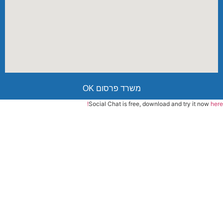
משרד פרסום OK
Social Chat is free, download and try it now
here!