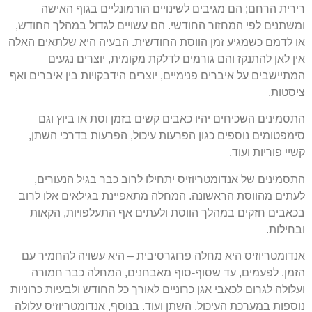
רירית הרחם; הם מגיבים לשינויים הורמונליים בגוף האישה
ומשתנים לפי המחזור החודשי. הם עשויים לגדול במהלך החודש,
או לדמם כשמגיע זמן הווסת החודשית. הבעיה היא שלתאים האלה
אין לאן להתנקז והם גורמים לדלקת מקומית, יוצרים נגעים
המתיישבים על איברים פנימיים, יוצרים הידבקויות בין איברים ואף
ציסטות.
התסמינים השכיחים יהיו כאבים קשים בזמן וסת או ביוץ וגם
סימפטומים נוספים כגון הפרעות עיכול, הפרעות בדרכי השתן,
קשיי פוריות ועוד.
התסמינים של אנדומטריוזיס יתחילו לרוב כבר בגיל הנעורים,
לעתים מהווסת הראשונה. המחלה מתאפיינת בגילאים אלו לרוב
בכאבים חזקים במהלך הווסת ולעתים אף התעלפויות, הקאות
ובחילות.
אנדומטריוזיס היא מחלה פרוגרסיבית – היא עשויה להחמיר עם
הזמן. לפעמים, עד שסוף-סוף מאבחנים, המחלה כבר חמורה
ועלולה לגרום לכאבי אגן כרוניים לאורך כל החודש ולבעיות כרוניות
נוספות במערכת העיכול, השתן ועוד. בנוסף, אנדומטריוזיס עלולה