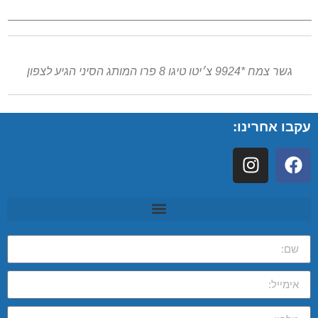
גשר צמח *9924 צ׳יטו טיגו 8 פרו המותג הסיני הגיע לצפון
עקבו אחרינו: