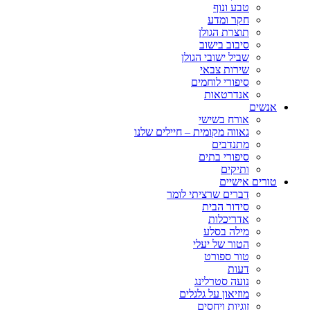
טבע ונוף
חקר ומדע
תוצרת הגולן
סיבוב בישוב
שביל ישובי הגולן
שירות צבאי
סיפורי לוחמים
אנדרטאות
אנשים
אורח בשישי
גאווה מקומית – חיילים שלנו
מתנדבים
סיפורי בתים
ותיקים
טורים אישיים
דברים שרציתי לומר
סידור הבית
אדריכלות
מילה בסלע
הטור של יעלי
טור ספורט
דעות
נועה סטרלינג
מוזיאון על גלגלים
זוגיות ויחסים