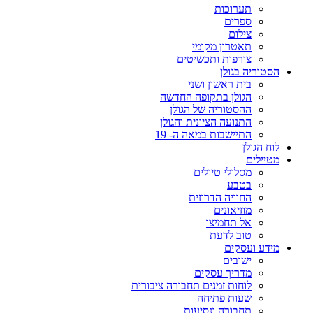
תערוכות
ספרים
צילום
תאטרון מקומי
צורפות ותכשיטים
הסטוריה בגולן
בית ראשון ושני
הגולן בתקופה החדשה
ההסטוריה של הגולן
התנועה הציונית והגולן
התיישבות במאה ה- 19
לוח הגולן
מטיילים
מסלולי טיולים
בטבע
החוויה הדרוזית
מוזיאונים
אל תחמיצו
טוב לדעת
מידע ועסקים
ישובים
מדריך עסקים
לוחות זמנים תחבורה ציבורית
שעות פתיחה
תחבורה ונסיעות