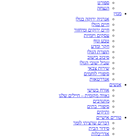
ספורט
הנצחה
מגזין
אנרגיה ירוקה בגולן
חיים בגולן
חיים ירוקים ומיחזור
עסקים ויזמיות
טבע ונוף
חקר ומדע
תוצרת הגולן
סיבוב בישוב
שביל ישובי הגולן
שירות צבאי
סיפורי לוחמים
אנדרטאות
אנשים
אורח בשישי
גאווה מקומית – חיילים שלנו
מתנדבים
סיפורי בתים
ותיקים
טורים אישיים
דברים שרציתי לומר
סידור הבית
אדריכלות