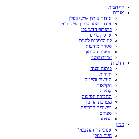
דף הבית
אודות
אודות עיתון שישי בגולן
אודות אתר עיתון שישי בגולן
לדפדוף הדיגיטלי
ארכיון גליונות
לוז הדפסות לחגים
סגירת מודעות
תפוצת העיתון
יצירת קשר
חדשות
פיתוח ובניה
תיירות
תעשיה והייטק
חקלאות
קהילה
תחבורה ונסיעות
מערכת החינוך
בישובים הדרוזים
ספורט
הנצחה
מגזין
אנרגיה ירוקה בגולן
חיים בגולן