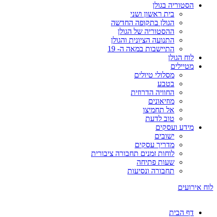
הסטוריה בגולן
בית ראשון ושני
הגולן בתקופה החדשה
ההסטוריה של הגולן
התנועה הציונית והגולן
התיישבות במאה ה- 19
לוח הגולן
מטיילים
מסלולי טיולים
בטבע
החוויה הדרוזית
מוזיאונים
אל תחמיצו
טוב לדעת
מידע ועסקים
ישובים
מדריך עסקים
לוחות זמנים תחבורה ציבורית
שעות פתיחה
תחבורה ונסיעות
לוח אירועים
דף הבית