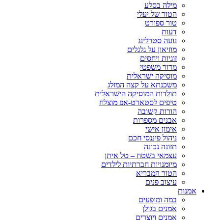
מילה בסלע
הטור של יעלי
טור ספורט
דעות
נועה סטרלינג
מוזיאון על גלגלים
זוגיות ויחסים
מדור משפטי
מוסיקה ישראלית
משכנתא על קצה המזלג
תולדות המוסיקה הישראלית
טיפים לסטארט-אפ מוצלח
הורות קשובה
אבנים מספרות
אימון אישי
ניהול פיננסי חכם
תזונה נכונה
עצמאי בשטח – טל איתן
מיומנויות חברתיות לילדים
הטור המבריא
עיצוב פנים
אמנות
במה ומופעים
אמנים בגולן
אמנים ויוצרים