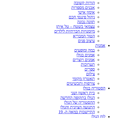
הורות קשובה
אבנים מספרות
אימון אישי
ניהול פיננסי חכם
תזונה נכונה
עצמאי בשטח – טל איתן
מיומנויות חברתיות לילדים
הטור המבריא
עיצוב פנים
אמנות
במה ומופעים
אמנים בגולן
אמנים ויוצרים
תערוכות
ספרים
צילום
תאטרון מקומי
צורפות ותכשיטים
הסטוריה בגולן
בית ראשון ושני
הגולן בתקופה החדשה
ההסטוריה של הגולן
התנועה הציונית והגולן
התיישבות במאה ה- 19
לוח הגולן