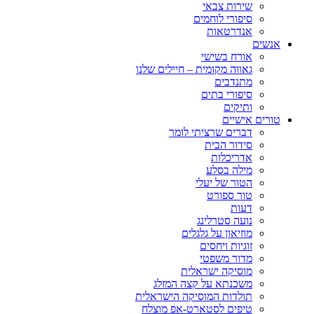
שירות צבאי
סיפורי לוחמים
אנדרטאות
אנשים
אורח בשישי
גאווה מקומית – חיילים שלנו
מתנדבים
סיפורי בתים
ותיקים
טורים אישיים
דברים שרציתי לומר
סידור הבית
אדריכלות
מילה בסלע
הטור של יעלי
טור ספורט
דעות
נועה סטרלינג
מוזיאון על גלגלים
זוגיות ויחסים
מדור משפטי
מוסיקה ישראלית
משכנתא על קצה המזלג
תולדות המוסיקה הישראלית
טיפים לסטארט-אפ מוצלח