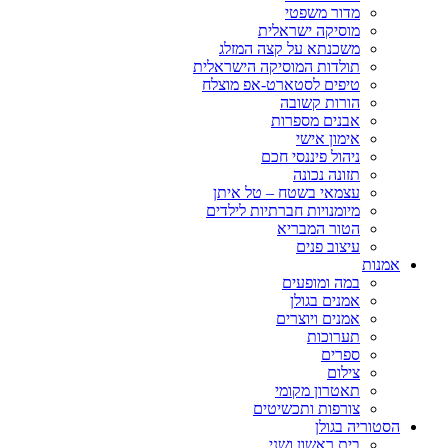
מדור משפטי
מוסיקה ישראלית
משכנתא על קצה המזלג
תולדות המוסיקה הישראלית
טיפים לסטארט-אפ מוצלח
הורות קשובה
אבנים מספרות
אימון אישי
ניהול פיננסי חכם
תזונה נכונה
עצמאי בשטח – טל איתן
מיומנויות חברתיות לילדים
הטור המבריא
עיצוב פנים
אמנות
במה ומופעים
אמנים בגולן
אמנים ויוצרים
תערוכות
ספרים
צילום
תאטרון מקומי
צורפות ותכשיטים
הסטוריה בגולן
בית ראשון ושני