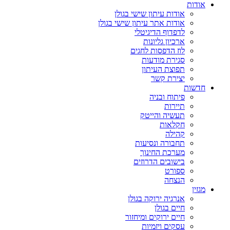
אודות
אודות עיתון שישי בגולן
אודות אתר עיתון שישי בגולן
לדפדוף הדיגיטלי
ארכיון גליונות
לוז הדפסות לחגים
סגירת מודעות
תפוצת העיתון
יצירת קשר
חדשות
פיתוח ובניה
תיירות
תעשיה והייטק
חקלאות
קהילה
תחבורה ונסיעות
מערכת החינוך
בישובים הדרוזים
ספורט
הנצחה
מגזין
אנרגיה ירוקה בגולן
חיים בגולן
חיים ירוקים ומיחזור
עסקים ויזמיות