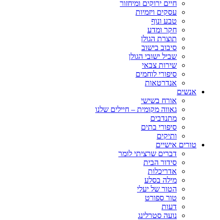
חיים ירוקים ומיחזור
עסקים ויזמיות
טבע ונוף
חקר ומדע
תוצרת הגולן
סיבוב בישוב
שביל ישובי הגולן
שירות צבאי
סיפורי לוחמים
אנדרטאות
אנשים
אורח בשישי
גאווה מקומית – חיילים שלנו
מתנדבים
סיפורי בתים
ותיקים
טורים אישיים
דברים שרציתי לומר
סידור הבית
אדריכלות
מילה בסלע
הטור של יעלי
טור ספורט
דעות
נועה סטרלינג