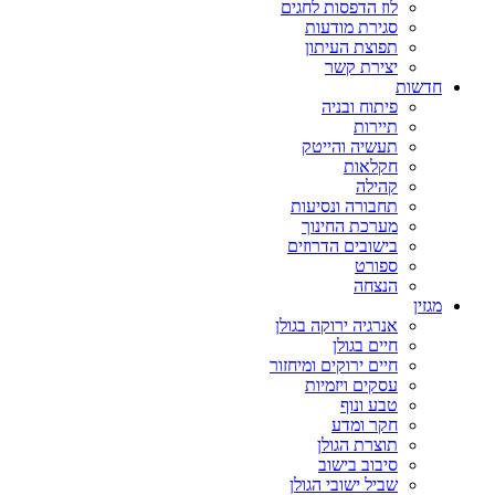
לוז הדפסות לחגים
סגירת מודעות
תפוצת העיתון
יצירת קשר
חדשות
פיתוח ובניה
תיירות
תעשיה והייטק
חקלאות
קהילה
תחבורה ונסיעות
מערכת החינוך
בישובים הדרוזים
ספורט
הנצחה
מגזין
אנרגיה ירוקה בגולן
חיים בגולן
חיים ירוקים ומיחזור
עסקים ויזמיות
טבע ונוף
חקר ומדע
תוצרת הגולן
סיבוב בישוב
שביל ישובי הגולן