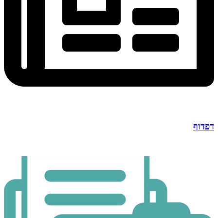
דפדוף