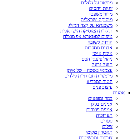
מוזיאון על גלגלים
זוגיות ויחסים
מדור משפטי
מוסיקה ישראלית
משכנתא על קצה המזלג
תולדות המוסיקה הישראלית
טיפים לסטארט-אפ מוצלח
הורות קשובה
אבנים מספרות
אימון אישי
ניהול פיננסי חכם
תזונה נכונה
עצמאי בשטח – טל איתן
מיומנויות חברתיות לילדים
הטור המבריא
עיצוב פנים
אמנות
במה ומופעים
אמנים בגולן
אמנים ויוצרים
תערוכות
ספרים
צילום
תאטרון מקומי
צורפות ותכשיטים