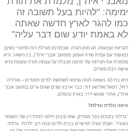
מאבנ"י אית"ן, מלמדת את תורת
ימימה: "להיות בעל תשובה זה
כמו להגר לארץ חדשה שאתה
לא באמת יודע שום דבר עליה"
לקראת שבועות, חג מתן תורה, שבמרכזו מגילת רות וסיפורי נשים,
נפגשתי עם עמית שרה אגמון, ממושב אבנ"י אית"ן. בין השאר, היא
מלמדת את תורתה של ימימה וקיבלה על עצמה תורה ומצוות והיא
אישה רבת-פעלים.
היא בת 43. נשואה לנווה ואימא לשלושה ילדים חמודים – אודליה
רחל, רפאל ואלישע דוד. כבר ארבע שנים שהם גרים במושב אבני
אית"ן, אחרי שעשו דרך בארץ ובעולם.
איפה נולדת וגדלת?
"גדלתי בקיבוץ כפר מסריק, שזה קיבוץ חילוני למהדרין של 'השומר
הצעיר'. ישנתי מגיל חודשיים בבית ילדים וככה רוב ילדותי. גדלתי
בתוך חמולה, משפחה שורשית ואהובה בקיבוץ. הסבים שלי היו