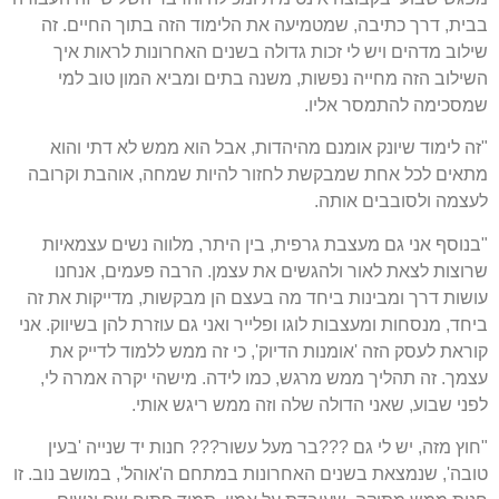
בבית, דרך כתיבה, שמטמיעה את הלימוד הזה בתוך החיים. זה
שילוב מדהים ויש לי זכות גדולה בשנים האחרונות לראות איך
השילוב הזה מחייה נפשות, משנה בתים ומביא המון טוב למי
שמסכימה להתמסר אליו.
"זה לימוד שיונק אומנם מהיהדות, אבל הוא ממש לא דתי והוא
מתאים לכל אחת שמבקשת לחזור להיות שמחה, אוהבת וקרובה
לעצמה ולסובבים אותה.
"בנוסף אני גם מעצבת גרפית, בין היתר, מלווה נשים עצמאיות
שרוצות לצאת לאור ולהגשים את עצמן. הרבה פעמים, אנחנו
עושות דרך ומבינות ביחד מה בעצם הן מבקשות, מדייקות את זה
ביחד, מנסחות ומעצבות לוגו ופלייר ואני גם עוזרת להן בשיווק. אני
קוראת לעסק הזה 'אומנות הדיוק', כי זה ממש ללמוד לדייק את
עצמך. זה תהליך ממש מרגש, כמו לידה. מישהי יקרה אמרה לי,
לפני שבוע, שאני הדולה שלה וזה ממש ריגש אותי.
"חוץ מזה, יש לי גם ???בר מעל עשור??? חנות יד שנייה 'בעין
טובה', שנמצאת בשנים האחרונות במתחם ה'אוהל', במושב נוב. זו