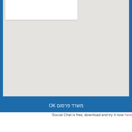
משרד פרסום OK
Social Chat is free, download and try it now
here!