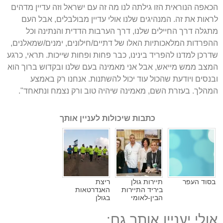
הכאפה הנוראית הזו גילתה לנו מה זה עם ישראל וזה עדיין מדהים
לראות את זה. המנהיגים שלנו אולי עדיין מבולבלים, אבל העם
מתגלה דרך החיילים שלנו, דרך הערבות הדדית והנתינה וכל
ההפרדות המלאכותיות האלו של דתיים/חילונים, ימנים/שמאלנים,
שדרכן למדנו להפריד בינינו, כבר פחות ופחות שייכות. תראי, כרגע
המצב ממש מייאש, אבל אני מאמינה בעם שלנו ובקדוש ברוך הוא
ובנסים ויודעת שהכול עוד יכול להשתנות. אנחנו רק באמצע
המהלך. בעזרת השם, מאמינה שיהיה טוב ורק נצמח ונתאחד".
כתבות שיכולות לעניין אותך
בסוד העפר
תיירות גולן
ריצת
ביריד התיירות
האנדרטאות
הבין-לאומי
בגולן
אולי יעניין אותך גם: