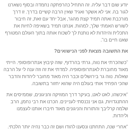
יודע שום דבר עליה. זה התחיל כהרפתקה נחמדה ובסוף נשארנו
לגור בה. אני לא אשקר ואגיד שאין הרבה קשיים בדרך. זו דרך
מורכבת ואתה תמיד קצת מהגר, אבל יחד עם זאת, זה חיבור
לשורש האמתי שלך, למהות. אנחנו תמיד בשאיפה לחיות את
התכלית והיהדות לא נותנת לך לשכוח אותה בתוך העולם המטורף
שאנו חיים בו".
את התשובה מצאת לפני הנישואים?
"כשהכרתי את נווה, גרתי בהרדוף, שזה קיבוץ אנתרופוסופי. הייתי
מאוד מחוברת לאנתרופוסופיה. למדתי את זה וזה ענה לי על הרבה
שאלות. נווה גר בירושלים וכבר היה מאוד מחובר ליהדות והדבר
שהכי הפחיד אותי בעולם היה שהוא יחזור בתשובה.
"איכשהו, לאט לאט, בעיקר דרך המוזיקה והניגונים, שממיסים את
ההתנגדויות, גם אני נכנסתי לעניינים. הכרנו את רבי נחמן, הרב
שלמה קרליבך והתורות והניגונים מאוד חיברו אותנו לעצמנו
וליהדות.
"אחרי שנה, התחתנו ונסענו להודו ושם זה כבר נהיה יותר הלכתי.