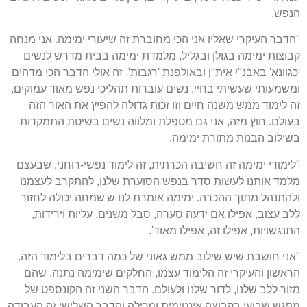
הנפש.
"הדבר העיקרי שאליו אני הכי מחוברת זה שיעורי ימימה. אני מנחה
קבוצות ימימה בגולן ובגליל, מלמדת ימימה בבית מדרש לנשים
'כגוונא' באבנ"י אית"ן ובאולפנת 'רגבות'. זה אולי הדבר הכי מדהים
ומשמעותי שעשיתי בחיי. נשים עוברות תהליכי נפש מאוד עמוקים,
זה לימוד ממש משנה חיים וזו זכות גדולה להפיץ את האור הזה
בעולם. חוץ מזה, אני גם מטפלת ומלווה נשים בשיטת התמקדות
בשילוב הבנות מתורת ימימה.
"לימודי ימימה זה חשיבה הכרתית, זה לימוד נפשי-רוחני, שבעצם
מלמד אותנו לעשות סדר בנפש הסוערת שלנו, להתקרב לעצמנו
ולהתנהל מתוך ההכרה. ימימה אומרת לנו ש'שמחה יכולה לחזור
ללב עצוב, אפילו אם ידעה סערה, סבל משנים, עליות וירידות,
התנגשויות, אפילו זה, אפילו מאוד'.
"אני חושבת שיש שילוב ממש גאוני של כמה דברים בלימוד הזה.
הראשון והעיקרי זה הלימוד עצמו, החלקים שימימה נתנה, שהם
מזור ללב שלנו, לדור שלנו ולעולם. הדבר השני זה הקונספט של
מפגש שבועי בקבוצה אינטימית ומכילה והדבר השלישי זה העבודה