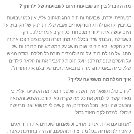
מה ההבדל
בין חג שבועות היום לשבועות
של
ילדותך?
"כשהייתי ילדה, שבועות זה היה החג האהוב עליי, אין כמו שבועות
בקיבוץ. קראנו לו חג הטרקטורים ואבא שלי, הנוי'ניק של הקיבוץ, עד
היום עושה את ריקוד המכסחת וכל הקיבוץ מריע לו… רק
כשגדלתי, הבנתי שזה בכלל חג מתן תורה ובקיבוצים הפכו את זה
לחג חקלאי. לא היה לי שום מושג על המשמעויות הרוחניות של
החג, על מגילת רות, על זה שלומדים תורה כל הלילה. מודה ממש
על העולם שנפתח לפניי ועל הזכות להעביר את זה הלאה לילדים
שלי, כי זה באמת חג מדהים ובאמת זכינו שקיבלנו את התורה".
איך המלחמה משפיעה עלייך?
"קודם כול, תשאלי איך השנה שלפני המלחמה השפיעה עליי, כי
מאוד קשה לי לנתק את כל מה שקרה כאן קודם. השסע והשנאה
והכעס שהיו כאן, מכל הצדדים, היו קשים לי מנשוא ואני מרגישה
שכולנו למדנו לקח מאוד גדול.
"אנחנו עם אחד, אנחנו אחים וכשאנחנו שוכחים את זה, דואגים
להזכיר לנו את זה בכל מיני צורות והפעם, זה היה בחתיכת כאפה.