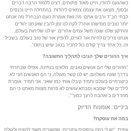
כשהגענו להודו, היינו מאוד פתוחים, רצינו ללמוד הרבה דברים
ובסוף, מצאנו את עצמנו צמאים ליהדות. בהתחלה היינו נכנסים
לבתי חב"ד ורבים אתם: מה זאת אומרת העם הנבחר? מה אנחנו
יותר טובים ממישהו אחר? לקח לנו זמן להבין שאנחנו יהודים
והתיקון שלנו שונה משל עמים אחרים. יש לנו שליחות בעולם,
אנחנו צריכים להיות אור לגויים, להפיץ אור של טוב בעולם. בשביל
זה, כל אחד צריך קודם כול להכיר בטוב שיש בתוכו".
איך ההורים שלך הגיבו לתהליך התשובה?
"ההורים שלי הם אנשים טובים, מלאים בנתינה. אפילו שבחרתי
בדרך שונה משלהם, יש לנו קשר מעולה, כי הם האנשים הכי לא
ביקורתיים בעולם ותמיד קיבלו אותי כמו שאני. אני תמיד אומרת
לילדים שלי שסבא וסבתא עושים לא פחות מצוות מאתנו כי הם
מהדרים ב'ואהבת לרעך כמוך'".
ביניים: אומנות הדיוק
במה את עוסקת?
עמית: "יש לי כמה עיסוקים עיקריים, שקשורים מאוד לנשים ולעולם