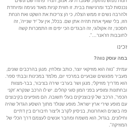
חנות ממש מתוקה, שעובדת על אמון, תמיד פתוח שם ונשים
נכנסות לבד ומרגישות בבית. זו חווית קניות מאוד נעימה ומיוחדת
ולהרבה נשים זו ממש הצלה, כי הן צריכות את השקט ואת הנחת
הזו, בלי שאף אחת תהיה אתן שם. בכלל, אין על 'יד שנייה', זה
חסכוני, זה אקולוגי, זה הבגדים הכי יפים וזו התמכרות קשה
לחובבות הז'אנר…".
זכינו
במה עוסק נווה?
עמית: "נווה הוא מוזיקאי יוצר, כותב ומלחין. מנגן בהרכבים שונים,
מעביר מפגשים שבועיים במרכזי יום, מלמד במכינות ובבתי ספר.
הוא מדריך מוזיקלי, מנגן ושר בערבי שירה בציבור, בבר-מצוות
ובחתונות ומופיע בפני המון סוגי קהלים. יש לו הרכב שנקרא 'זקני
הכפר', הרכב של קיבוצניקים בעלי תשובה. הם מופיעים בקיבוצים
עם מופע שירי ארץ ישראל. מופע שנולד מתוך השסע הגדול שהיה
פה בשנים האחרונות, בניסיון לקרב וליצור חיבורים בין דתיים
וחילונים. בגדול, הוא משמח ומחבר אנשים לעצמם דרך הכלי של
המוזיקה".