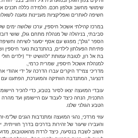
שימושי מחשב וטלפון חכם. הלמידה כללה תכנים אש
חשיפה לאתרים ואפליקציות מעניינות ומענה לשאלות
במרכז קהילתי אשכול חיספין, ערכו שלושה ימים של 
סביבתי, בניהולה של מנהלת מתחם גולן, שושי דובד
הספר "גולן"; מפגש עם אסף יסעור לשיחה וחשיפה 
פתיחת הפעלתון לילדים, בהתנדבות נוער חיספין וש
למנהלת אשכול חיספין, שמרית כרמי,.
מדריכי צמי"ד היקרים עברו הדרכה על ידי אהודי ארץ
דנציגר, המתנדבת הוותיקה והמוערכת, הפתענו עם ב
עובדי המועצה יצאו לסיור בטבע, כדי להכיר היישומו
התכנית, הנחה כיצד לעבוד עם היישומון ועד מהרה נכ
הטבע הגולני שלנו.
עוזי מרדכי, נהגי המועצה ומתנדבות הגנים של"מ-זהב
והעבירו שיעור של זהירות בדרכים בדרך חווייתית. י
חשוב לשבת בנסיעה, כיצד לרדת מהאוטובוס, מדוע ח