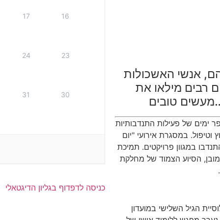
17
16
24
23
ם, אנשי האשכולות
ם רבים מילאו את
31
30
…מעשים טובים
פר ימים של פעילות התנדבותיות
 וטיפול. במסגרת אירועי "יום
נדבו במגוון פרויקטים. תמיכת
כמובן, הסיוע הצמוד של מחלקת
כניסה לדפדוף בגליון הדיגטאלי
סיית הגיל השלישי במועדון
. נערך מפגש ללימוד אישי של