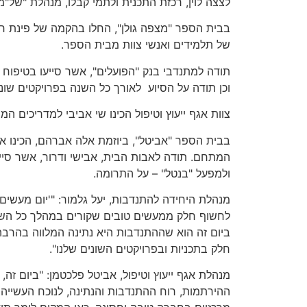
לצצה לוין, רכזת התכנית ולתמי קבלו, מנהלת "של"מ"
בבית הספר "מצפה גולן", החלו בהקמה של פינת חי 
של תלמידים ואנשי צוות מבית הספר.
תודה למתנדבי בנק "הפועלים", אשר סייעו בטיפוח הג
וכן תודה על הסיוע לאורך כל השנה בפרויקטים שונים
צוות אגף ייעוץ וטיפול הכינו שי אביבי למדריכים המ
בבית הספר "אביטל", ביוזמת אלה אברהם, הכינו א
המתחם. תודה לאבות הבית, אבישי ודרור, אשר סיי
ולמפעל "בנטל" – על התרומה.
מנהלת היחידה להתנדבות, יעל גלמור: "'יום מעשים 
לחשוף חלק ממעשים טובים שקורים במהלך כל השנ
ביום זה הוא שההתנדבות היא נתינה המלווה בהרב
חלק בתכניות ובפרויקטים השונים שלנו".
מנהלת אגף ייעוץ וטיפול, אביטל פלכטמן: "ביום ז
ההירתמות, רוח ההתנדבות והנתינה, לנוכח העשייה