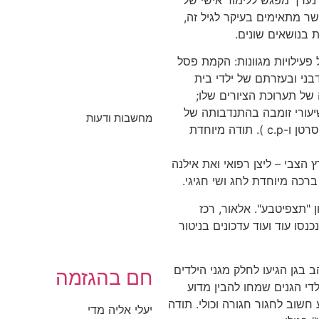
ר מתאימים בעיקר לגיל זה,
 בנושאים שונים.
פעילויות מגוונות: הקמת פסל
בני ובעזרתם של ילדי בית
של תערוכת הציורים שלו;
יעורי זומבה בהתנדבותה של
מחשבות ודעות
בת אל רון, לטובת עמותת "להושיט יד" (ילדים חולי סרטן ו-c.p ). תודה מיוחדת
 הצבי – ליצן רפואי ואת אילנה
רכה מיוחדת לחג ושי חגיגי.
ן "תצפיטבע". אלאור, רכז
נסו עוד ועוד עדכונים בניטור
 בגן הגיעו לחלק מגני הילדים
חם בהגזמה
לדי הגנים שמחו להבין מדוע
שוב לחגור חגורה וכולי. תודה
יעלי אליה מדי