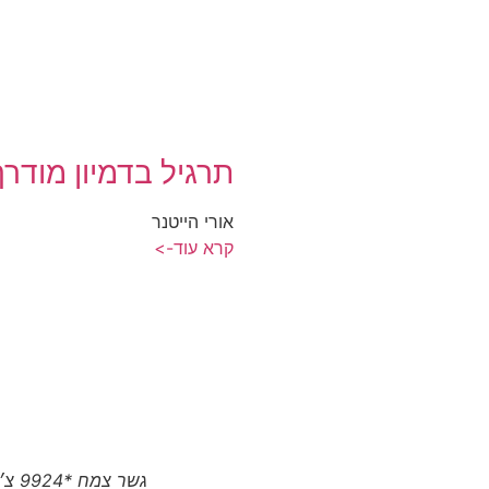
תרגיל בדמיון מודרך
אורי הייטנר
קרא עוד->
גשר צמח *9924 צ׳יטו טיגו 8 פרו המותג הסיני הגיע לצפון