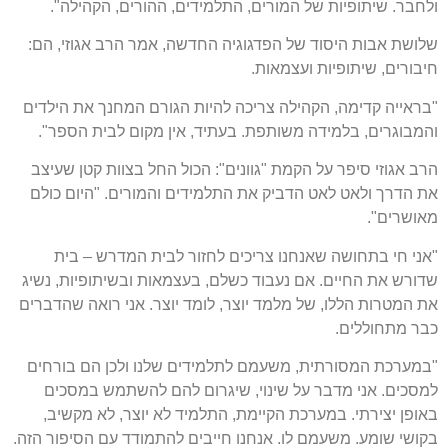
ולחבר. שיתופיות של המורים, התלמידים, ההורים, הקהילה".
שלושת אבות היסוד של הפדגוגיה החדשה, אמר הרב אגוזי, הם:
חיבורים, שיתופיות ועצמאות.
"בראייה קדימה, הקהילה צריכה להיות הגורם המחנך את הילדים
והמבוגרים, בלמידה משותפת. בעתיד, אין מקום לבית הספר".
הרב אגוזי סיפר על הקמת "גוונים": הכול החל בצוות קטן שעיצב
את הדרך ולאט לאט הדביק את התלמידים והמורים. "היום כולם
מאושרים".
"אני חי בתחושה שאנחנו צריכים לחזור לבית המדרש – בית
שדורש את החיים. אם נעבוד כשלם, בעצמאות ובשיתופיות, נשיג
את המטרות הללו, של מלמד יוצר, לומד יוצר. אני רואה שהדברים
כבר מתחוללים.
"במערכת המסורתית, משעמם לתלמידים שלנו ולכן הם בורחים
למסכים. אני מדבר על שינוי, שיגרום להם להשתמש במסכים
באופן יצירתי. במערכת הקיימת, התלמיד לא יוצר, לא מקשיב,
בקושי שומע. משעמם לו. אנחנו חייבים להתמודד עם הסיפור הזה.