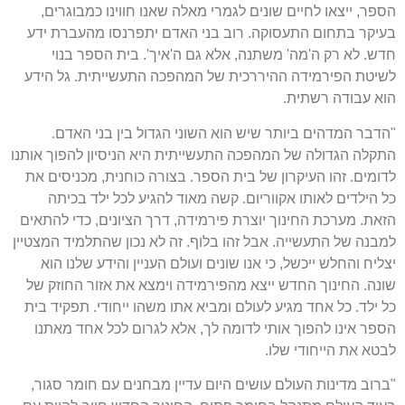
הספר, ייצאו לחיים שונים לגמרי מאלה שאנו חווינו כמבוגרים,
בעיקר בתחום התעסוקה. רוב בני האדם יתפרנסו מהעברת ידע
חדש. לא רק ה'מה' משתנה, אלא גם ה'איך'. בית הספר בנוי
לשיטת הפירמידה ההיררכית של המהפכה התעשייתית. גל הידע
הוא עבודה רשתית.
"הדבר המדהים ביותר שיש הוא השוני הגדול בין בני האדם.
התקלה הגדולה של המהפכה התעשייתית היא הניסיון להפוך אותנו
לדומים. זהו העיקרון של בית הספר. בצורה כוחנית, מכניסים את
כל הילדים לאותו אקווריום. קשה מאוד להגיע לכל ילד בכיתה
הזאת. מערכת החינוך יוצרת פירמידה, דרך הציונים, כדי להתאים
למבנה של התעשייה. אבל זהו בלוף. זה לא נכון שהתלמיד המצטיין
יצליח והחלש ייכשל, כי אנו שונים ועולם העניין והידע שלנו הוא
שונה. החינוך החדש ייצא מהפירמידה וימצא את אזור החוזק של
כל ילד. כל אחד מגיע לעולם ומביא אתו משהו ייחודי. תפקיד בית
הספר אינו להפוך אותי לדומה לך, אלא לגרום לכל אחד מאתנו
לבטא את הייחודי שלו.
"ברוב מדינות העולם עושים היום עדיין מבחנים עם חומר סגור,