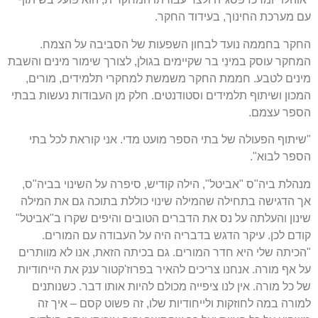
עם מערכת החינוך, בעידוד החקר.
החקר בחממה נועד לבחון השפעות של הסביבה על הצמח.
המחקר עוסק במינֵי בר שקיימים בגולן, לצורך שימור מינים והשבת
מינים לטבע. חממת החקר משמשת למחקרי תלמידים, מורים,
המכון ושיתוף תלמידים וסטודנטים. חלק מן העבודות נעשות בבתי
הספר עצמם.
"שיתוף הפעולה של בתי הספר מועט מדי. אני קוראת לכל בתי
הספר לבוא".
מנהלת ביה"ס "אביטל", הילה קודיש, סיפרה על השינוי בביה"ס,
אך הדגישה בתחילה שהמילה שינוי כוללת בתוכה גם את המילה
שינון והעלתה על נס את הדברים הטובים והיפים שקרו ב"אביטל"
קודם לכן. עיקר הדגש בדבריה היה על העבודה עם המורים.
"הכיתה שלי היא חדר המורים. גם בכיתה הזאת, אנו לא מוותרים
על אף מורה. אנחנו צריכים להאיר בפרוז'קטור ענק את הייחודיות
של כל מורה. אין לנו ציפייה מכולם להיות אותו דבר. כשנותנים
למורה במה לחוזקות ולייחודיות שלו, זה פשוט קסם – איך זה