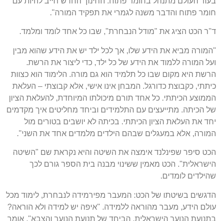
בעוד העולם מתנהל בחומר פתוח. החינוך החדש חייב להיות עם
חומר פתוח והדבר משנה לגמרי את תפקיד המורה".
ד"ר הכט הציג את "מודל הנבחרת", שבו כל אחד לומד ומלמד.
"המורה מביא את הידע שלו, אך לכל ילד יש את הידע שהוא מבין
ועל המורה ללמוד את הידע של כל ילד, כדי ליצור את הרשת.
הרשת היא מקום שבו כל תלמיד הוא גם מורה. הלימוד הוא כצוות
כיתתי, כקבוצת כדורגל. המבחן אינו אישי, אלא קבוצתי – העלאת
הממוצע הכיתתי. כל אחד תורם מיכולתו המיוחדת, להעלאת הציון
של הכיתה. מתייעצים עם התלמידים וביחד מחליטים איך מקדמים
יחד את העלאת הציון הכיתתי. בכיתה לא יושבים בטורים מול
המורה, אלא במעגלים שבהם הילדים מלמדים אחד את השני".
הכט סיפר שפינלנד אימצה את השיטה והיא נקראת שם "השיטה
הישראלית". הכט מאמין ששינוי מבנה בית הספר גורם לכך
שהילדים לומדים.
הדגשים בשיטתו של הכט: המעבר מפירמידה לנבחרת, לימוד מכל
עולם הידע, מעבר מהוראה ללמידה. "איפה יש למידה ולא הוראה?
בתנועת הנוער הישראלית. הביחד של תנועת הנוער והצבא", אומר