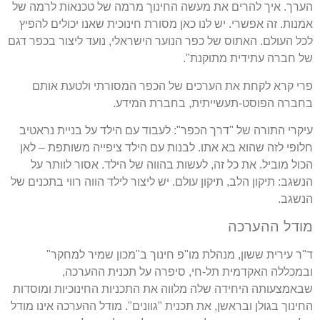
הערך. איך להרים את מעשה החינוך מרמה של טכנאות לרמה של
אמנות. זה אפשרי. יש לנו כאן מסורת חינוכית שאנו יכולים להפיץ
לכל העולם. האתוס של כפר הנוער הישראלי, נועד ליצור בכפר דגם
של חברה עתידית מתוקנת".
פרי קרא לקחת את הערכים של הכפר המסורתי ולטעת אותם
בחברה הפוסט-תעשייתית, בחברת המידע.
עיקרי התורה של "דרך הכפר": לעבוד עם הילד על בניית נראטיב
חלופי לזה שהוא בא אתו. לבנות עם הילד ציפייה משותפת – לאן
הכול מוביל. את כל זה, לעשות בהווה של הילד. אסור לוותר על
הנשגב: תיקון הלב, תיקון עולם. יש ליצור לילד הווה רווי בתכנים של
הנשגב.
מודל ההערכה
ד"ר עירית ששון, מנהלת מו"פ חינוך ב"מכון שמיר למחקר"
ובמכללה האקדמית תל-חי, סיפרה על תכנית ההערכה,
שבאמצעותה היחידה שלה מלווה את התכניות החינוכיות ומוסדות
החינוך בגולן ובראשן, את תכנית "גוונים". מודל ההערכה אינו מודל