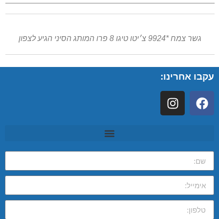
גשר צמח *9924 צ׳יטו טיגו 8 פרו המותג הסיני הגיע לצפון
עקבו אחרינו: