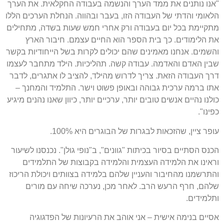
"אנו נותנים את ממד הערך והנשמה בעבודה החקלאית. את הערך
הלאומי והדתי של העבודה הזו, בעבר ובהווה. הנחלת הערכים הללו
מתקיימת בכל יום בעבודה ורק אחרי חמש שעות בשדה, מתחילים
את הלימודים. כך בית הספר הוא החיים עצמם. חיבור הארץ
והשמים. אנחנו מאמינים שהם יכולים לקרות בשל הייחודיות בקשר
שבין האדם והאדמה. עבודה קשה. תהליכיות. הילד מתחבר לעצמו
דרך העבודה הזאת. צריך לדרוש מהילד, להציב לו אתגרים, לדבר
אתו ברמה ערכית גבוהה ובאופן פשוט וישר. התלמיד והמחנך –
כולנו נהיים אנשים טובים יותר, ערכיים יותר, כיוון שאנו נהנים מיגיע
כפינו".
עופר ציין, שהזכאות לבגרות של הבוגרים היא 100%.
הכנס הסתיים בסיור בכיתות "גוונים", ב"נופי גולן". נכנסנו לשיעור
וראינו את הלמידה העצמית והלמידה בקבוצות של התלמידים
והתרשמנו מהחיבור והעניין שלהם בלמידה בצוותים ויכולת הריכוז
שלהם, חרף הרעש הרב. לאחר מכן, נערכה שיחה עם מורים
ותלמידים.
אסיים בנימה אישית – אני אוהב את הרעיונות של הפדגוגיה