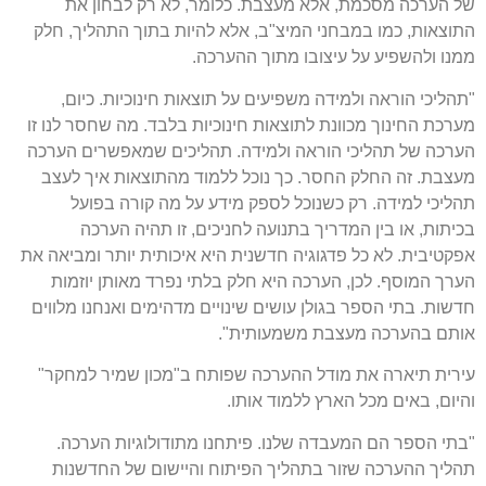
של הערכה מסכמת, אלא מעצבת. כלומר, לא רק לבחון את
התוצאות, כמו במבחני המיצ"ב, אלא להיות בתוך התהליך, חלק
ממנו ולהשפיע על עיצובו מתוך ההערכה.
"תהליכי הוראה ולמידה משפיעים על תוצאות חינוכיות. כיום,
מערכת החינוך מכוונת לתוצאות חינוכיות בלבד. מה שחסר לנו זו
הערכה של תהליכי הוראה ולמידה. תהליכים שמאפשרים הערכה
מעצבת. זה החלק החסר. כך נוכל ללמוד מהתוצאות איך לעצב
תהליכי למידה. רק כשנוכל לספק מידע על מה קורה בפועל
בכיתות, או בין המדריך בתנועה לחניכים, זו תהיה הערכה
אפקטיבית. לא כל פדגוגיה חדשנית היא איכותית יותר ומביאה את
הערך המוסף. לכן, הערכה היא חלק בלתי נפרד מאותן יוזמות
חדשות. בתי הספר בגולן עושים שינויים מדהימים ואנחנו מלווים
אותם בהערכה מעצבת משמעותית".
עירית תיארה את מודל ההערכה שפותח ב"מכון שמיר למחקר"
והיום, באים מכל הארץ ללמוד אותו.
"בתי הספר הם המעבדה שלנו. פיתחנו מתודולוגיות הערכה.
תהליך ההערכה שזור בתהליך הפיתוח והיישום של החדשנות