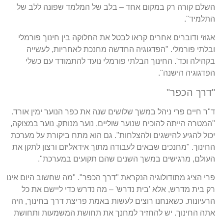
השלם קורה רק במקום אחד – בלב של המלמד שפונה ללב של
התלמיד".
אגוזי ודוברים אחרים קראו לבטל את החלוקה בין חינוך פורמלי
ובלתי פורמלי. "הפדגוגיה החדשה מחנכת לאחריות, לעשייה
בקהילה וכד'. החינוך הבלתי פורמלי נועד להתמודד עם כשלי
הפדגוגיה הישנה".
"דרך הכפר"
ד"ר חיים פרי ניהל במשך שלושים שנה את כפר הנוער ימין אורד.
"המטרה הייתה להוכיח שנוער שוליים, נוער מנותק, נוער במצוקה,
יכול להגיע להישגים ולהצלחות". גם הוא מתח ביקורת על מערכת
החינוך. "מחנכים שבאים לעבודה מתוך אידאליזם ורצון לתקן את
העולם, מרגישים במשך השנים שהם תקועים במערכת".
פרי הציג מתודולוגיה הנקראת "דרך הכפר". "מה שחשוב היום אינו
רק בית מדרש, אלא 'בית נדרש' – מה נדרש כדי ליישם את כל
הרעיונות. כשאנחנו רוצים לעשות באמת פריצת דרך בחינוך, היה
אתה החינוך. יש להחזיר למחנך את תחושת המשמעות ותחושת