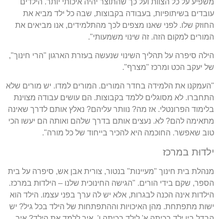
משפיע על כל הצוות ועל כך שהתוצר יהיה איכותי יותר. הילדים
עובדים בשיתופיות, בעבודה בקבוצות, שבה כל ילד מביא את
החוזק שלו. לפני שאנו מצפים לכך מהתלמידים, אנו מביאים את
המורים למקום הזה. זה שינוי משמעותי".
הילה סיפרה על תהליך השינוי שנעשה בעזרת הארגון "הרי חינוך",
של יעקב הכט ומרכז "מצרף".
"העמקנו את הלמידה בחדר המורים. המורים למדו. יש מורים שלא
התחברו. לא מסוגלים ללמד בקבוצות. הם עושים עבודה מצוינת
בלימוד הפרונטלי. אז מה? נוותר עליהם? נאלץ אותם לדרך שאינה
מתאימה להם? לא. נעצים אותם בדרך שלהם ואותה הם יעשו הכי
טוב שאפשר. החוכמה היא להכיר בייחוד של כל מורה".
ילדוּת במרכז
מנהלת בית חינוך "מעיינות" בנטור, צורית אבן אש, סיפרה על בית
הספר, שקם בידי הורים. "הגישה החינוכית שלנו – הילדוּת במרכז.
הילדות אינה הכנה לבגרות, אלא יש לה ערך בפני עצמו. הילד הוא
ישות מתפתחת. מהן האיכויות וההתפתחות של הילד בכל גיל? יש
הבדל בין ילד בכיתה א' לילד בכיתה ו'. איך ללמד את הילד? איך