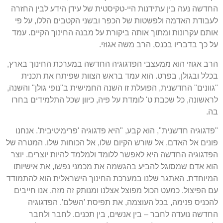
החדשה נעה בין עתידנות היי-טקיסטית של עידן הידע לבין החזרה
לעבודת האדמה ולפשטות של הכפר ובשני הקטבים הללו, על פי
אותם עקרונות ומתוך אותה ביקורת על מבנה החינוך הקיים. עמד
על כך בדבריו בכנס, הרב משה אגוזי.
הרב אגוזי הוא ממעצבי הפדגוגיה החדשה במערכת החינוך בארץ,
בכלל ובגולן, בפרט. הוא עמד בראש הצוות שפיתח את תכנית
"גוונים" החדשנית, הפועלת זו השנה החמישית ב"נופי גולן" והשנה,
לראשונה, כל שכבת ט' לומדת על פיה, כיוון שכל התלמידים בחרו
בה.
"פדגוגיה חדשנית", הוא קבע, "היא פדגוגיה 'פרימיטיבית'. אנחנו
פונים אל האדם, אל שורש הקיום שלו, אל הכוחות שלו. המטרה של
הפדגוגיה החדשה היא לאפשר ללומד ולמלמד להיות יוצרים. יוצר
הוא אדם שמסוגל להביע בהגשמה את מכמני נפשו, את אישיותו
המיוחדת. האתגר שלנו במערכת החינוך הישראלית הוא להתמודד
עם הפיצול. כמעט הכול מפוצל אצלנו ומנותק זה מזה. אנו חייבים
להכניס פנימה, בכל העוצמה, את תפיסת 'השלם'. הפדגוגיה
החדשה נועדה לחבר – בין אנשים, בין תכנים. לחבר ולחבר