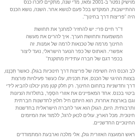
מוישיק נפטר ב-2001 ומאז, מדי שנה, מתקיים לזכרו כנס
ההתיישבות, המוקדש בכל פעם לנושא אחר. השנה, נושא הכנס
היה "פריצות דרך בחינוך".
ד"ר חיים פרי: יש להחזיר למחנך את תחושת
המשמעות ותחושת הערך. איך להרים את מעשה
החינוך מרמה של טכנאות לרמה של אמנות. זה
אפשרי. האתוס של כפר הנוער הישראלי, נועד ליצור
בכפר דגם של חברה עתידית מתוקנת"
לב הכנס היה חשיפה של פריצות דרך חינוכיות בגולן. כאשר תִּכְנָנּוּ,
בצוות ההיגוי של הכנס, את תכניתו, עלו כעשר פעילויות פורצות
דרך וחדשניות בתחום החינוך. רק חלק קטן מהן יכולנו להביא לידי
ביטוי בכנס. אחד המאפיינים את אזורי הסְפָר, בתולדות הציונות
וגם בארצות אחרות, הוא היותם חיל חלוץ לחדשנות חברתית
ותרבותית. היום, הגולן הוא אור לחברה הישראלית בחדשנות
חינוכית. מכל הארץ, עולים לכאן לרגל, ללמוד את המיזמים
החינוכיים החדשניים.
ראש המועצה האזורית גולן, אלי מלכה וארבעת המתמודדים