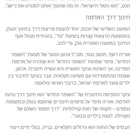
הכט, "הוא הסוד הישראלי. זה מה שהופך אותנו לסטרט-אפ ניישן".
חינוך דרך האדמה
המושב השלישי של הכנס, יוחד להצגת פריצות דרך בחינוך הגולן,
באמצעות הרצאות קצרות בשיטת "טד", בהנחיית מנהל אגף
החינוך במועצה האזורית גולן, גדי להב.
אוריה רשף, תושב נטור, מנכ"ל ארגון הנוער של תנועת "השומר
החדש", סיפר שמהות "השומר החדש" היא שמירה על אדמות
המדינה, אך השיטה ועיקר העשייה היא עשייה חינוכית. ארגון,
שצמח מהתמודדות עם פשיעה חקלאית, עבר בעיקר לחיבור בין
ילדים ונוער לאדמת ישראל, ברובד האישי והלאומי.
עיקר התפיסה החינוכית של "השומר החדש" הוא חינוך דרך נגיעה
לאדמה. אוריה סיפר על מיזמים חינוכיים שהוקמו בגולן ובמקומות
נוספים – הקמה של חוות קהילתיות. "דרך הממד השלם של
הקהילה, לגעת בילדים ובנוער".
הבסיס של החווה הוא גידולים חקלאיים, בנייה, בעלי חיים וייצור