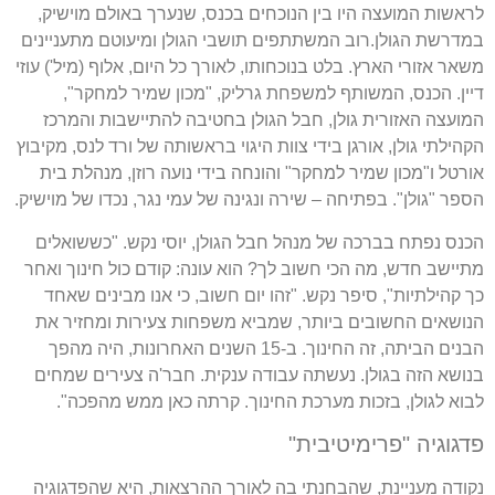
לראשות המועצה היו בין הנוכחים בכנס, שנערך באולם מוישיק,
במדרשת הגולן.רוב המשתתפים תושבי הגולן ומיעוטם מתעניינים
משאר אזורי הארץ. בלט בנוכחותו, לאורך כל היום, אלוף (מיל') עוזי
דיין. הכנס, המשותף למשפחת גרליק, "מכון שמיר למחקר",
המועצה האזורית גולן, חבל הגולן בחטיבה להתיישבות והמרכז
הקהילתי גולן, אורגן בידי צוות היגוי בראשותה של ורד לנס, מקיבוץ
אורטל ו"מכון שמיר למחקר" והונחה בידי נועה רוזן, מנהלת בית
הספר "גולן". בפתיחה – שירה ונגינה של עמי נגר, נכדו של מוישיק.
הכנס נפתח בברכה של מנהל חבל הגולן, יוסי נקש. "כששואלים
מתיישב חדש, מה הכי חשוב לך? הוא עונה: קודם כול חינוך ואחר
כך קהילתיות", סיפר נקש. "זהו יום חשוב, כי אנו מבינים שאחד
הנושאים החשובים ביותר, שמביא משפחות צעירות ומחזיר את
הבנים הביתה, זה החינוך. ב-15 השנים האחרונות, היה מהפך
בנושא הזה בגולן. נעשתה עבודה ענקית. חבר'ה צעירים שמחים
לבוא לגולן, בזכות מערכת החינוך. קרתה כאן ממש מהפכה".
פדגוגיה "פרימיטיבית"
נקודה מעניינת, שהבחנתי בה לאורך ההרצאות, היא שהפדגוגיה