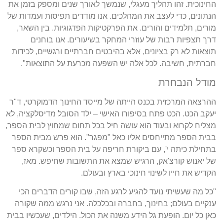
החינוכית. זהו תהליך מעגלי, שנמשך לאורך שנים ומספק בזמן את
הנתונים, כדי לעצב את המהלכים. אנו מודדים תפיסות ועמדות של
מורים, תלמידים והורים. את הפרקטיקות הפדגוגיות. בין השאר,
דרך תצפיות רבות של עוזרי המחקר בשיעורים. אנו בוחנים
תוצאות לא רק בציונים, אלא בהיבטים חברתיים ורגשיים, לכידות
חברתית, חשיבה. לכל אלה יש השפעה מכרעת על התוצאות".
מודל הנבחרת
ההרצאה המרכזית בכנס הייתה של מייסד החינוך הדמוקרטי, ד"ר
יעקב הכט. הכט פתח בסיפורו האישי – ילד הסובל מדיסלקציה, לא
מצליח לקרוא ובעוד הוא עושה חיל בכל תחום שמחוץ לבית הספר,
בבית הספר מתייחסים אליו כאל "מפגר". הוא פרש מבית הספר
בתחילת כיתה י', עם ביקורת חריפה על בית הספר וכשקרא ספר
של יאנוש קורצ'אק, הרגיש שמצא את התשובות שחיפש. מאז,
הקדיש את חייו לשינוי חינוכי בארץ ובעולם.
"כל מה שעשיתי נועד להגיע לרגע הזה, שבו קורים הדברים הכי
ענקיים בעולם; בחינוך, בחברה ובכלכלה. אני נרגש ממה שקורה
כאן כל יום. הופעת גל הידע משנה את הכול. הילדים, שעכשיו בבית