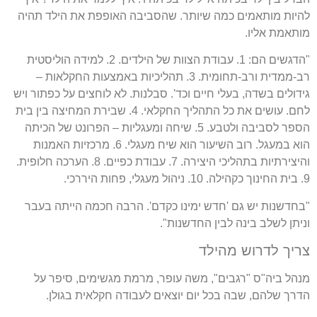
להיות מותאמים כמה שיותר. שהסביבה האופפת את הילד תהיה
מותאמת אליו.
"הדגשים הם: 1. עבודת הצוות של הילדים. 2. למידה הוליסטית
רב-ממדית ורב-תחומית. 3. תהליכיות באמצעות החקלאות –
גידולים בשדה, בעלי חיים וכד'. סבלנות. לא לוחצים על כפתור ויש
לחם. עושים את כל התהליך החקלאי. 4. שבירת המחיצה בין בית
הספר לסביבה ולטבע. 5. שיחה ומעגליות – הפרונט של הכיתה
הוא במעגל. רוב השיעור הוא שיח מעגלי. 6. מרכזיות האמנות
והיצירתיות בתהליכי היצירה. 7. עבודת כפיים. 8. הערכה חלופית.
9. בית החינוך כקהילה. 10. ניהול מעגלי, פחות היררכי.
"בחדשנות יש גם 'חדש ימינו כקדם'. הרבה חכמה הייתה בעבר
וניתן לשלב בינה לבין החדשנות".
צריך לדרוש מהילד
מנהל ביה"ס "רגבים", משה עופר, מרמת מגשימים, סיפר על
הדרך שלהם, שבה בכל יום יוצאים לעבודה חקלאית בגולן.