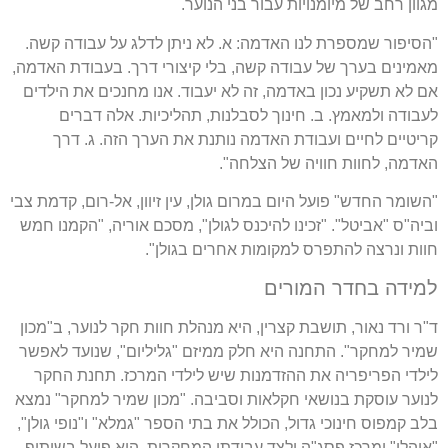
מגוון רחב של מיומנויות עבור בני הנוער.
"הסיפור שמספרת לנו האדמה: א. לא ניתן לדלג על עבודה קשה.
מאמינים בערך של עבודה קשה, בלי קיצורי דרך. בעבודת האדמה,
אם לא תשקיע נכון באדמה, זה לא יעבוד. אנו מחנכים את הילדים
לעבודה ולמאמץ. ב. חינוך לסבלנות, תהליכיות. אלה דברים
קריטיים לחיים ועבודת האדמה נותנת את הערך הזה. ג. דרך
האדמה, לחוות חוויה של הצלחה".
"השומר החדש" פועל היום במרום גולן, עין זיוון, אל-רום, קדמת צבי
וביה"ס "אביטל". "זכינו להיכנס לגולן", מסכם אוריה, "הקמנו חמש
חוות ונרצה להתפרס למקומות אחרים בגולן".
למידה בחדר המורים
ד"ר ורד נאור, תושבת קצרין, היא מנהלת חוות חקר לנוער, ב"מכון
שמיר למחקר". התחנה היא חלק ממיזם "גליליום", שנועד לאפשר
לילדי הפריפריה את ההזדמנות שיש לילדי המרכז. תחנת החקר
לנוער עוסקת בנושאי חקלאות וסביבה. "מכון שמיר למחקר" נמצא
בלב קמפוס חינוכי גדול, הכולל את בתי הספר "גמלא" ו"נופי גולן",
"אוהלו" ומרכז פסג"ה ולצד עבודתו המחקרית, הוא פועל בשיתוף