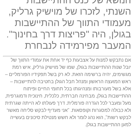
השנתי, לזכרו של מוישיק גרליק,
מעמודי התווך של ההתיישבות
בגולן, היה "פריצות דרך בחינוך".
המעבר מפירמידה לנבחרת
אם נתבקש למנות על אצבעות כף יד אחת את עמודי התווך של
יובל שנות ההתיישבות בגולן, שמו של מוישיק גרליק, איש רמת
מגשימים, יהיה ברשימה הזאת. לא רק בשל תפקידיו הפורמליים –
ראש המועצה הראשון ומנהל חבל הגולן בחטיבה להתיישבות –
אלא בשל מעורבותו ומנהיגותו בכל תחומי החיים ופיתוח
ההתיישבות בגולן, מבחינה חברתית, כלכלית, חינוכית ודמוגרפית,
מעל ומעבר לכל הגדרה פורמלית. דרך פעולתו לא הייתה שגרתית
ולא כבולה למסגרות וקופסאות. "אני מעדיף לבקש סליחה מאשר
לבקש רשות", הוא נהג לומר ולא חשש מנטילת סיכונים בעשייה
למען ההתיישבות בגולן.