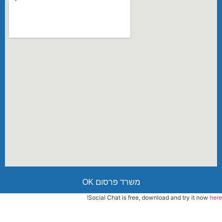
משרד פרסום OK
Social Chat is free, download and try it now
here!