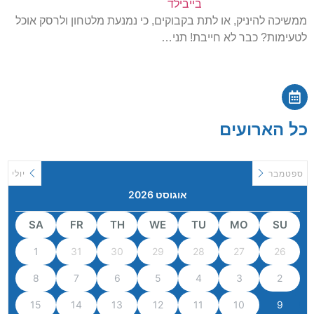
בייבילד
ממשיכה להיניק, או לתת בקבוקים, כי נמנעת מלטחון ולרסק אוכל
לטעימות? כבר לא חייבת! תני…
כל הארועים
ספטמבר
יולי
אוגוסט 2026
SA
FR
TH
WE
TU
MO
SU
1
31
30
29
28
27
26
8
7
6
5
4
3
2
15
14
13
12
11
10
9