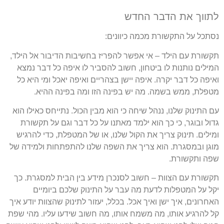
לתווך את הדבר החדש
נסתכל על התקשורת מכמה כיוונים:
תקשורת עם הילד – אי אפשר להפריז בחשיבות הדיבור אל הילד,
המילים נותנות לו ביטחון, חשוב להסביר לו איפה כל דבר נמצא
ואיפה כל דבר יקרה. איפה יישן בצהריים ואיפה יאכל ומי היא כל
מטפלת, ממש בשמה. מה יש בפינה הזו ומה בפינה ההיא.
עם התינוק שלנו, ננהל שיחה כי הוא מבין הכול. נתייחס כאילו הוא
גדול ובוגר, כי כך הוא ילמד מאתנו על כל דבר וגם על תקשורת
ומילים. תינוק צריך את הקול שלנו, או של המטפלת, כדי להרגיש
מוגן ובמסגרת. הוא צריך את השפה שלנו להתפתחות ולמידה של
שפה ותקשורת.
תקשורת עם הצוות – חשוב לסנכרן מידע בין הבית למסגרת. כך
יקל על המטפלות לדעת מה עבר על התינוק שלכם ביומיים
האחרונים, איך ישן ואיך אכל. בכלל, יעזור לתינוק שהצוות יודע איך
קל להרגיע אותו, מה משמח אותו, מה חשוב שידעו עליו. מהי שפת