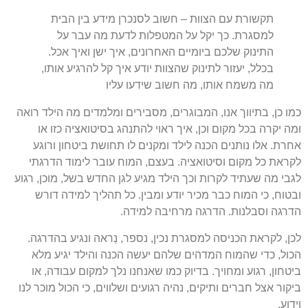
תקשורת עם הצוות – חשוב לסנכרן מידע בין הבית
למסגרת. כך יקל על המטפלות לדעת מה עבר על
התינוק שלכם ביומיים האחרונים, איך ישן ואיך אכל.
בכלל, יעזור לתינוק שהצוות יודע איך קל להרגיע אותו,
מה משמח אותו, מה חשוב שידעו עליו
כמו כן, בתיווך אנו, המבוגרים, מסבירים ומלמדים מה הילד רואה
ומה יקרה בכל מקום וכן, איך ראוי להתנהג בסיטואציה כזו או
אחרת. אלו נותנים הכנה לילד ומקנים לו תחושת ביטחון ורוגע
לקראת כל מקום וסיטואציה. בעצם, המוח עובר לימוד הדרגתי
לגבי מה שעתיד לקרות וכך הילד מגיע לגן החדש בשל, מוכן, רגוע
ובטוח, כי המוח כבר מכיר יודע ומבין. כל תהליך למידה דורש
הדרגה וסבלנות. הדרגה מרחיבה למידה.
לכן, לקראת הכניסה למסגרת נכין, נספר, נַראה ונגיע בהדרגה.
הכול, כדי שהמוח המדהים שלהם יעשה הכנה והילד יגיע מלא
ביטחון, רגוע ומחויך. בדיוק כמו שאנחנו נלך למקום עבודה, או
ביקור אצל חברים ותיקים, נהיה רגועים ושלווים, כי הכול מוכר לנו
וידוע.