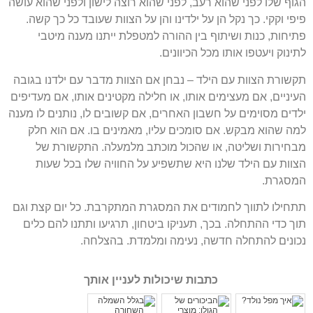
הגוף שלו לפני שהוא רעב, לפני שהוא רוצה לישון ולפני שהוא עושה
פיפי וקקי. כך נקל הן על ילדינו והן על הצוות שעובד כל כך קשה.
פתיחות, כנות ושיתוף בין ההורה למטפלת ייתנו מענה מיטבי
לתינוק ויעטפו אותו מכל הכיוונים.
תקשורת הצוות עם הילד – נבחן אם הצוות מדבר עם ילדנו בגובה
העיניים, אם מעצימים אותו, או חלילה מקטינים אותו, אם מעדיפים
ילדים מסוימים על חשבון האחרים, אם קשובים לו, נותנים לו מענה
למה שהוא מבקש. אם סומכים עליו, מאמינים בו. אם הוא חלק
מבחירות ושליטה, או שהכול מוכתב מלמעלה. התקשורת של
הצוות עם הילד שלנו היא שתשפיע על החוויה שלו בכל שעות
המסגרת.
תתחילו לתווך לחמודים את המסגרת המתקרבת. כל יום קצת וגם
תוך כדי ההתחלה. בכך, תעניקו ביטחון, תרגיעו ותתנו להם כלים
נכונים להתחלה חדשה, נעימה ומלמדת. בהצלחה.
כתבות שיכולות לעניין אותך