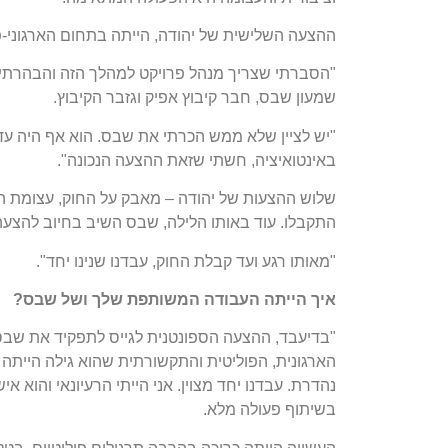
ההצעה השלישית של יהודה, הייתה בתחום הארגוני-פ
"הסברתי שצריך מנהל פרויקט למהלך הזה והבהרתי שאי
שמעון שבס, חבר קיבוץ אפיק וגזבר הקיבוץ.
"יש לציין שלא ממש הכרתי את שבס. הוא אף היה עד א
באינטואיציה, חשתי שזאת ההצעה הנכונה".
שלוש ההצעות של יהודה – מאבק על החוק, עצומת המ
התקבלו. עוד באותו הלילה, שבס השיב בחיוב להצעה 
"מאותו רגע ועד קבלת החוק, עבדנו שנינו יחד".
איך
הייתה
העבודה
המשותפת
שלך
ושל
שבס
?
"בדיעבד, ההצעה הספונטנית לגייס לתפקיד את שבס, 
הארגונית, הפוליטית והתקשורתית שהוא גילה הייתה מ
נהדרת. עבדנו יחד מצוין. אני הייתי הרעיונאי והוא א
בשיתוף פעולה מלא.