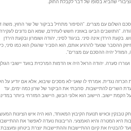
ציבורי שהביא בסופו של דבר לקבלת החוק.
ם לאחר חתימת הסכם השלום עם מצרים. "הסיפור מתחיל בביקור של שר החוץ, משה די
דה. "התושבים הביעו באוזניו חשש לעתידם, שמא הם נדונים לעקירה,
 בקעת הירדן אינה סיני. בניגוד לסיני, יהודה ושומרון ובקעת הירדן
וק ההסבר שנועד להרגיע אותם, הוא הסביר שהגולן הוא כמו סיני, כיוו
, המודל יהיה ההסכם עם מצרים".
ועוררו סערה. יהודה הראל היה אז הדמות המרכזית בוועד יישובי הגולן,
תת הכרזה נגדית. אמרתי לו שאני לא מסכים שיבוא, אלא אם יודיע על ה
עדת השרים להתיישבות. סחבתי את הביקור של שרון כמה ימים, עד
 על הקמת יישוב. היישוב הוא אלוני הבשן, היישוב המזרחי ביותר במדינ
צחק טבנקין וכאיש תנועת הקיבוץ המאוחד, הוא היה איש הציונות המעשי
ת היא המטרה והיא האמצעי. הריבונות נועדה לאפשר את ההתיישבו
ועד להבטיח את קיום ההתיישבות וההתיישבות יוצרת ביטחון ומעצבת