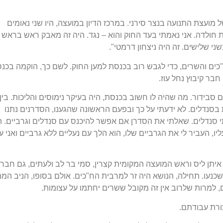
ועצת התנועה בנצר סירני. במרכז הדיון במועצה, היו שני נאומים
 חולדה. אני נאמתי בעד החוק והוא – נגד. היה זה מאבק ראש בראש ב
כשני שלישים. זה היה ניצחון דרמטי".
ם והשרים, כדי לגבש רוב בכנסת למען החוק. לשם כך, הוקמה בכנ
בר קיבוץ נחל עוז.
סבידור. מה שהיה לו חשוב בכנסת, היה בעיקר נימוסים והליכות. בין
בסנדלים. לא ידעתי על כך ובפעם הראשונה שהגענו, הסדרנים נתנו
י סנדלים. שאלתי את הסדרן אם אפשר להיכנס עם סנדלים וגרביים. ה
, העביר לי את הגרביים שלו, הוא הלך עם נעליים ללא גרביים ואני ע
 איתן ליס וראש המועצה המקומית קצרין, סמי בר לב ולעתים, גם חבר
ושכנעו. תחילה, הנושא היה זר למרבית הח"כים. אולם בסופו, הניב המ
ורת עבודתם.