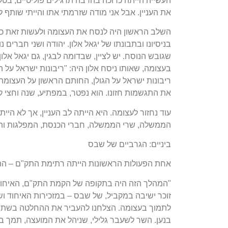
העשייה הייתה כרוכה בהרבה תרגילים פוליטיים, בטקט
את העניין. אבל אני מודה שזרמתי אתו והייתי שותף ל
השלב הראשון היה לנסח את העצומה ולעשות זאת כך ש
בניסיונו ובתבונתו של יגאל אלון. יהודה ושני חברי
שגובש הנוסח. יש לציין, שבדומה לבגין, גם יגאל אל
בעצומה, שאותו ניסח אלון היה: "ריבונות ישראל על ה
ריבונות ישראל על הגולן, החותם הראשון על העצומה
את התגשמות חזונו. הוא נפטר, במפתיע, שנה וחצי קו
עוד נחזור לעצומה. היא הייתה לב העניין, אך לא הי
הממשלה, שרי הממשלה, חברי הכנסת, המפלגות ותנ
ביניים: הגרביים של שבס
אחת הפעולות הראשונות הייתה רתימת התק"ם – הת
"המהלך הזה היה בתקופה של הקמת התק"ם, האיחוד ש
זוכר ישיבה במקביל, של שבס – במזכירות האיחוד וש
לתמוך בעצומה. הצלחנו להעביר את ההחלטה בשתי ה
בנען. השר לשעבר גלילי, שניהל את המועצה, תמך 