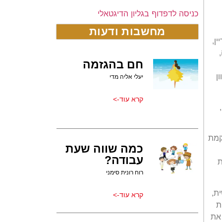
כניסה לדפדוף בגליון הדיגטאלי
מחשבות ודעות
ין,
חם בהגזמה
ן
יעלי אליה מדי
קרא עוד->
קמת
כמה שווה שעת
עבודה?
ת
רוח רונית סימני
ת,
קרא עוד->
ת
 את