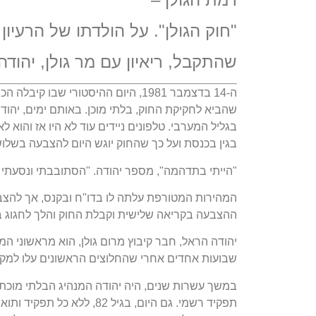
"חוק הגולן". על הולדתו של הרע
שהתקבל, ריאיון עם מר גולן, יהוד
ה-14 בדצמבר 1981, היום ההיסטורי 
שהביא לחקיקת החוק, בלתי מוכן. באותם ימים, יהודה
בגליל המערבי. טלפונים ניידים עוד לא היו אז והו
בגין בכנסת ועל כך שהחוק יוגש היום להצבעה בשלוש
"הייתי בתדהמה", מספר יהודה. "הסתובבתי ונסעתי 
המהירות המטורפת עלתה לו בדו"ח ובקנס, אך להצבע
ההצבעה בקריאה שלישית וקבלת החוק והלך לחגוג ב
שבועות אחדים אחרי שהחלוצים הראשונים עלו למקו
במשך עשרות שנים, היה יהודה המנהיג הבלתי מוכתר
תפקיד רשמי. גם היום, בגיל 