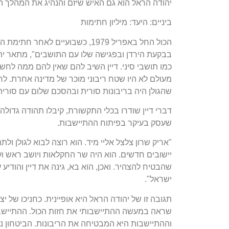
יהודה הראל הוא גם האיש שיזם והנהיג את המהלך ה
ביניים: היעד: מיליון חתימות
הכול החל באפריל 1979, כשבועיי
בבקעת הירדן ובפגישה שלו עם התושבים", מתאר יהו
כמו תושבי סיני. דיין השיב להם שאין להם ממה לחשוש.
מעולם לא היו שטח ריבוני מוכר של מדינה אחרת. לחיז
שהגולן היה בריבונות סורית ובהסכם שלום עם סוריה
דברי דיין שודרו בכלי התקשורת, קיבלו תהודה גדולה 
שעסק בעיקר בפיתוח ההתיישבות.
"אריק שרון צלצל אליי מיד. הוא רוצה לבוא לגולן ול
יישובים חדשים. הוא היה שר החקלאות ויושב ראש ו
שהבטיח להצהיר. ואכן, הוא בא, גינה את דיין והודיע
ישראל".
תגובה זו של יהודה הראל היא אופיינית. כחניכו של י
שראה במעשה ההתיישבותי את חזות הכול. ההתיישבו
וההתיישבות היא המבטיחה את הריבונות. הביטחון נ