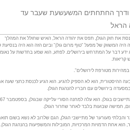
יון ודרך החתחתים המשעשעת שעבר עד
ה הראל
שבו קיבלה הכנסת את חוק הגולן, תפס את יהודה הראל, האיש שחולל את המהלך
 היה המשווק של מפעל "טוף מרום גולן" וביום הזה הוא היה בנסיעת ש
א לא ידע דבר על המתרחש בירושלים. לפתע, הוא שמע בחדשות על נאומו
 קריאות.
במהירות מטורפת לירושלים".
ה ההיסטורית, הוא לא הספיק להגיע. הוא הגיע לכנסת כחצי שעה אח
מסעדה בירושלים עם חבריו להנהגת הגולן.
ם, חמישה שבועות בלבד לאחר שחרור הגולן.
 והבלתי מעורער של מתיישבי הגולן, הגם שלרוב לא נשא בשום תואר,
82, ללא כל תפקיד ותואר, הוא אחת הדמויות המרכזיות, המובילות והמשפיעות בהנהגת הגולן.