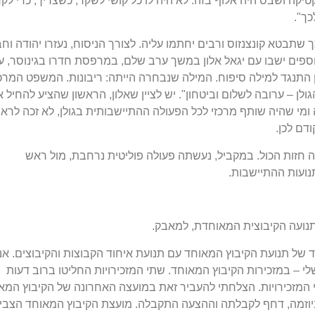
יקה ושבס היה אלוף בזה. לא היה לו כל קושי לשקר, כשצריך, כדי לק
כך".
תבטא קונצנזוס ורבים יחתמו עליה. לצורך הניסוח, נעזרו יהודה וחב
ם נוספים ישבו עם יגאל אלון במשך ערב שלם, במרפסת חדרו בגינוסר, ע
ון התנגד למילה סיפוח. המילה שנבחרה הייתה: ריבונות. המשפט המרכז
גולן – ערובה לשלום וביטחון". יש לציין שאלון, הראשון שהציע להחיל 
 ומי שהיה שותף מרכזי לכל הפעולה ההתיישבותית בגולן, לא זכה לראו
דם לכן.
יתה חזות הכול. במקביל, נעשתה פעולה פוליטית נרחבת, מול ראש
ועות ההתיישבות.
נועה הקיבוצית המאוחדת, למאבק.
ל תנועת הקיבוץ המאוחד עם תנועת איחוד הקבוצות והקיבוצים. אני
לי – במזכירות הקיבוץ המאוחד. שתי המזכירויות החליטו ברוב דעות
מזכירויות. הצלחתי להעביר זאת במועצה האחרונה של הקיבוץ המא
ביוזמה, דחף לקבלתה וההצעה התקבלה. מועצת הקיבוץ המאוחד הצבי