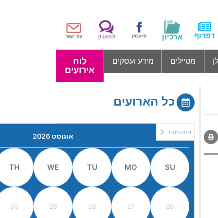
דפדוף
ארכיון
לוח
ן
מטיילים
מידע ועסקים
אירועים
כל הארועים
ספטמבר
אוגוסט 2026
TH
WE
TU
MO
SU
30
29
28
27
26