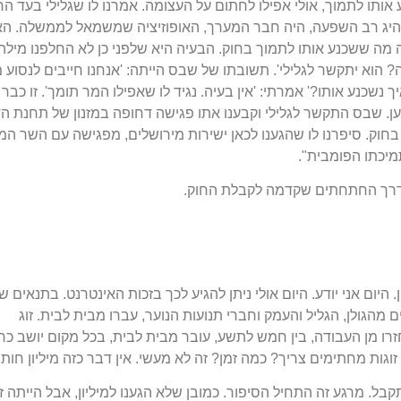
ע אותו לתמוך, אולי אפילו לחתום על העצומה. אמרנו לו שגלילי בעד ה
ה מנהיג רב השפעה, היה חבר המערך, האופוזיציה שמשמאל לממשלה. ה
מה ששכנע אותו לתמוך בחוק. הבעיה היא שלפני כן לא החלפנו מילה
 הוא יתקשר לגלילי'. תשובתו של שבס הייתה: 'אנחנו חייבים לנסוע מ
יך נשכנע אותו?' אמרתי: 'אין בעיה. נגיד לו שאפילו המר תומך'. זו כבר
נען. שבס התקשר לגלילי וקבענו אתו פגישה דחופה במזנון של תחנת ה
בחוק. סיפרנו לו שהגענו לכאן ישירות מירושלים, מפגישה עם השר המ
מיכתו הפומבית".
 דרך החתחתים שקדמה לקבלת החוק.
היום אני יודע. היום אולי ניתן להגיע לכך בזכות האינטרנט. בתנאים ש
ם מהגולן, הגליל והעמק וחברי תנועות הנוער, עברו מבית לבית. זוג
ו מן העבודה, בין חמש לתשע, עובר מבית לבית, בכל מקום יושב כח
ות מחתימים צריך? כמה זמן? זה לא מעשי. אין דבר כזה מיליון חותמ
התקבל. מרגע זה התחיל הסיפור. כמובן שלא הגענו למיליון, אבל הייתה זו