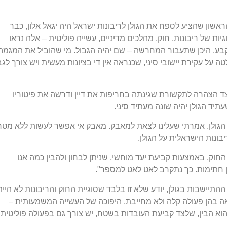
הראשון שהציע לספח את הגולן לריבונות ישראל היה יגאל אלון, כבר
ן. סוגיות של ריבונות, חוק, מהלכים מדיניים, עשייה פוליטית – אלה נראו
קבע. היכן שתעבור המחרשה – שם יהיה הגבול. מי שהוביל את המגמה
 על עקירת יישובי סיני, שכנראה אין די בציונות מעשית ויש צורך לגב
 לצד הצהרה לתקשורת שגינתה בחריפות את דיין ודרשה את פיטוריו
תיד הגולן יהיה שונה מעתיד סיני.
ק הגולן. אמרתי שעלינו לצאת למאבק. מאבק אי אפשר לעשות ללא מטר
נות הישראלית על הגולן.
וק, באמצעות קביעת יעד מוחשי, שניתן לבחון ולהבין כמה אנו
ן חתימות. כך נתקרב לאט לאט למספר".
תיישבות בגולן, יודע שלא זו בלבד שסוגיית החוק והריבונות לא היי
אה בהן פעולה קלה ולא מחייבת, היפוכה של העשייה המשמעותית –
 הוא הבין, שלצד קביעת העובדות בשטח, יש צורך גם בפעולה פוליטית