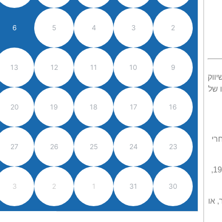
6
5
4
3
2
13
12
11
10
9
יווק
 של
20
19
18
17
16
רי
27
26
25
24
23
יהודה הראל, חבר קיבוץ מרום גולן, הוא מראשוני המתיישבים בגולן. הוא עלה למחנה הסורי עלייקה שבגולן, בספטמבר 1967,
3
2
1
31
30
 או