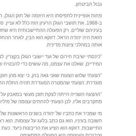
גבול הביטחון.
פחות אופיינית לתפיסתו היא היוזמה של חוק הגולן. 
ב-1968. את תושבי הגולן הרעיון הזה כלל לא עניי
בעיניהם שוליים. רק הפעולה ההתיישבותית היא שת
הזאת היה יהודה הראל. דווקא הוא הבין, לאחר ההחלטה
אותה במהלכי ציונות מדינית.
"כינסתי ישיבת חירום של ועד יישובי הגולן בקצרין.
המידיים, שאלנו את עצמנו, מה עושים כדי להבטיח שע
"הצעתי שלוש הצעות שאני גאה בהן, כי יצא מהן חו
מוגדרת. הצעתי שהמטרה המוגדרת תהיה החלת הריבו
"ההצעה השנייה הייתה לצקת תוכן מעשי במאבק על הח
מתקרבים אליו. לכן הצעתי להחתים עצומה של מיליו
מי שמכיר את כתביו של יהודה בשנים הראשונות של הה
חשובה בעיניו, הוא גם כתב בלעג על עצומות. הוא ר
התיישבות. דווקא הוא הציע את הריבונות כיעד. כעת
וציבורית והעצומה היא הפעולה המתאימה.