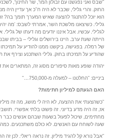
"שבס ואני נפגשנו עם זבולון המר, שר החינוך, לשכנ
החוק. והרי גלילי, שכבר לא היה ח"כ אך עדיין הי
הוא יוכל להתנגד להצעה שאיש המערך תומך בה? זה 
גלילי. כשיצאנו מלשכת השר, אמרתי לשבס: 'מה יהיה?
לגלילי. עכשיו. אבל איננו יודעים מה דעתו של גלילי. א
הייתה שעת ערב. היינו בירושלים וגלילי – בביתו שב
של רמלה. בפגישה, ביקשנו ממנו להודיע על תמיכתו 
שהודיע על תמיכתו בחוק. גלילי השתכנע וצירף את ת
יהודה שופע מאות סיפורים מסוג זה, המתארים את
ביניים: "החלטנו – למעלה מ-750,000…"
האם
הגעתם
למיליון
חתימות
?
"כשהצעתי את ההצעה, לא היה לי מושג, מה זה מיליון. 
אז, זה היה מדע בדיוני. זה פשוט בלתי אפשרי. תושבי
מחתימים, שיכול לפעול בשעות שבהם אנשים כבר חזר
שעה לשוחח עם האנשים. לא כולם משתכנעים. כמה זוג
"אבל נורא קל להגיד מיליון. זה נראה ריאלי. לכן זה 