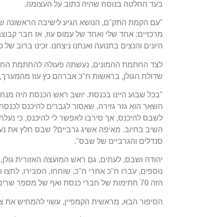
בעד החלטה בנוסח שהיה כתוב על העצומה.
"עם הקמת התק"ם, הנושא הגיע לישיבה הראשונה של מ
מרכזיים: אחד שלי ואחד של עמוס עוז, אז חבר קבוצת
היונים והנצים בתנועה ואנחנו ניצחנו. זכינו ברוב של 
לצד החתמת ההמונים, נעשתה פעולה להחתמת הח"כי
שדולת הגולן, בראשות ח"כ אברהם כץ עוז מהמערך, ח
"בכל שבוע היינו בכנסת. יושב ראש הכנסת היה מנחם 
השאר הוא גזר גזירה, שאסור לגברים להיכנס לכנסת 
לשבס להיכנס, אך סירבו לאפשר לי להיכנס, כי נעלת
השיב בחיוב. מאיפה אשיג גרביים? שבס חלץ את נעליו
סנדלים והגרביים של שבס".
יהודה ושבס, לעתים, גם ראש המועצה האזורית גולן,
נוספים, עברו ח"כ אחרי ח"כ, שוחחו, הסבירו, לחצו 
הזה 70 חתימות של חברי כנסת ואף של מספר שרים, למרות שלרוב אין זה מקובל ששרים יחתמו על עצומות.
הסיפור הבא, מראשית הקמפיין, עשוי להמחיש את צ