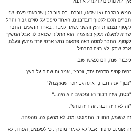
איך לא נותנים לו לנהל אותנו?
ממש במקרה (או שלא), נזכרתי בסיפור קטן שקראתי פעם: שני
חברים הלכו לקטוף דובדבנים. האחד טיפס על סולם גבוה והחל
לקטוף מצמרת העץ והשני נשאר למטה. באחד הרגעים, החבר
שהיא למעלה נעקץ בעוצמה. הוא התלונן שכואב לו, אבל המשיך
לקטוף. החבר למטה ראה פתאום נחש ארסי יורד מהעץ ונעלם,
אבל שתק. לא רצה להבהיל.
כעבור שנה, הם נפגשו שוב.
"היה קטיף מדהים יחד, זוכר?", אמר זה שהיה על העץ.
"נכון," ענה חברו, "אתה גם זוכר שנעקצת?"
"בטח, איזה דבור רע ומכאיב הוא היה…"
"זה לא היה דבור. זה היה נחש".
זה ששמע, החוויר, התמוטט ומת. לא מהעקיצה. מהפחד.
זה אומנם סיפור, אבל לא לגמרי מופרך. כי לפעמים, הפחד, לא