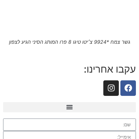
גשר צמח *9924 צ׳יטו טיגו 8 פרו המותג הסיני הגיע לצפון
עקבו אחרינו: