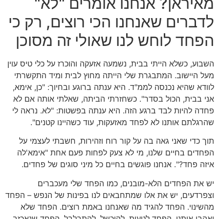
מאיראן? אנחנו אומרים "לא"
לדברים שאנחנו הכי רוצים, רק כי
הפחד לוחש לנו שאולי זה מסוכן
השבוע, כשלא הייתי בבית, נשמעה אזעקה והוכרז על כלי טיס עוין
מעל היישוב. המתבגרת שלי הייתה מחוץ לבית ומיד התקשרתי
לוודא שהיא נכנסה לממ"ד. היא ענתה ברוגע ובחיוך: "כן, אימא,
אני בבית, הכול בסדר". כשחזרתי הביתה, שאלתי אותה אם לא
פחדה להיות לבד ברגע הזה. היא ענתה בפשטות: "לא. נראה לי
שהרגלתם אותנו לא לפחד מאזעקות, עוד כשהיינו קטנים".
תוך כדי שאני גאה בה על קור רוח וזהירות, חשבתי לעצמי על
הפחדים בחיים שלנו, מי לא צעק לפחות פעם אחת "אימא'לה
איזה פחד?". אנחנו פוגשים בחיים כל מיני סוגים של פחדים.
יש את הפחדים הלא-מובנים, כמו הפחד שלי מעכברים
וצפרדעים, יש את אלו שמתחבאים לנו בפינות של הנפש – הפחד
מהשינוי. הפחד להגיד מה שאנחנו באמת רוצים. הפחד שלא
יאהבו אותנו. הפחד לטעות, להיכשל, להתבלבל. הפחד שנאכזב.