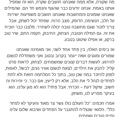
מה שקורה, אלא ממה שאנחנו חושבים שקרה, הוא זה שמפיל
אותנו באמת. אנחנו יודעים כבר שהגוף והנפש חד הם. שהמילים
שאנחנו שומעים והמחשבות שאנחנו חושבים משפיעות ישירות
על הלב, הנשימה, הדופק, מצב הרוח. שפחד יכול לשתק, אבל
צריך לזכור שגם מחשבה טובה יכולה לשחרר. פלצבו כבר הוכיח
את זה. גם המילה הטובה, הצחוק, החיבוק, הקפה החם, שיר טוב
ברקע, או אפילו שיטוט בטבע.
אז בימים האלה, בין פחד אחד לשני, אני מאמינה שאנחנו
שמורים ומוגנים ושזה ייגמר בקרוב ובטוב ואני משתדלת לנשום.
להירגע. לעשות דברים קטנים שמשמחים. לצחוק. לראות סרט
קליל. לחבק את הילדים, לצאת לנשום אוויר נעים, לבשל, לאפות,
לפנק להיזכר במה שכן טוב, בתוך כל המלחמה הזאת ולא לתת
לפחדים לנהל לי את הלב. אלא רק לייעץ, אם כבר. כי זהירות זה
חשוב. שיקול דעת – הכרחי. אבל פחד? הוא לא מגן עלינו. הוא
בעיקר מפריע לנו, משתק.
אמרו חכמינו: "כל העולם כולו גשר צר מאוד והעיקר לא לפחד
כלל". הלוואי שנצליח להתגבר על הפחדים ושיבוא שלום עלינו
וחיים טובים ושמחים.