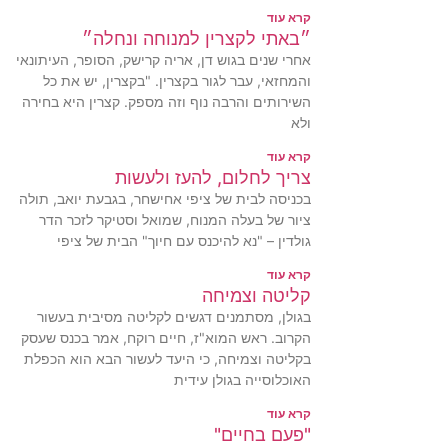
קרא עוד
״באתי לקצרין למנוחה ונחלה״
אחרי שנים בגוש דן, אריה קרישק, הסופר, העיתונאי
והמחזאי, עבר לגור בקצרין. "בקצרין, יש את כל
השירותים והרבה נוף וזה מספק. קצרין היא בחירה
ולא
קרא עוד
צריך לחלום, להעז ולעשות
בכניסה לבית של ציפי אחישחר, בגבעת יואב, תולה
ציור של בעלה המנוח, שמואל וסטיקר לזכר הדר
גולדין – "נא להיכנס עם חיוך" הבית של ציפי
קרא עוד
קליטה וצמיחה
בגולן, מסתמנים דגשים לקליטה מסיבית בעשור
הקרוב. ראש המוא"ז, חיים רוקח, אמר בכנס שעסק
בקליטה וצמיחה, כי היעד לעשור הבא הוא הכפלת
האוכלוסייה בגולן עידית
קרא עוד
"פעם בחיים"