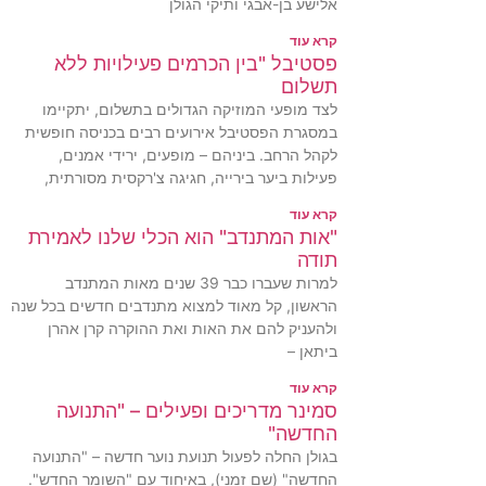
אלישע בן-אבגי ותיקי הגולן
קרא עוד
פסטיבל "בין הכרמים פעילויות ללא
תשלום
לצד מופעי המוזיקה הגדולים בתשלום, יתקיימו
במסגרת הפסטיבל אירועים רבים בכניסה חופשית
לקהל הרחב. ביניהם – מופעים, ירידי אמנים,
פעילות ביער בירייה, חגיגה צ'רקסית מסורתית,
קרא עוד
"אות המתנדב" הוא הכלי שלנו לאמירת
תודה
למרות שעברו כבר 39 שנים מאות המתנדב
הראשון, קל מאוד למצוא מתנדבים חדשים בכל שנה
ולהעניק להם את האות ואת ההוקרה קרן אהרן
ביתאן –
קרא עוד
סמינר מדריכים ופעילים – "התנועה
החדשה"
בגולן החלה לפעול תנועת נוער חדשה – "התנועה
החדשה" (שם זמני), באיחוד עם "השומר החדש".