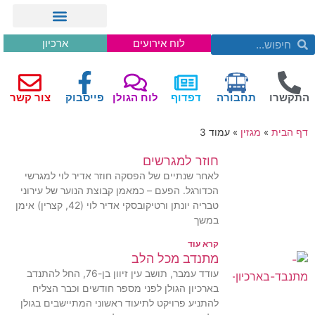
לוח אירועים
ארכיון
התקשרו
תחבורה
דפדוף
לוח הגולן
פייסבוק
צור קשר
דף הבית
»
מגזין
»
עמוד 3
חוזר למגרשים
לאחר שנתיים של הפסקה חוזר אדיר לוי למגרשי
הכדורגל. הפעם – כמאמן קבוצת הנוער של עירוני
טבריה יונתן ורטיקובסקי אדיר לוי (42, קצרין) אימן
במשך
קרא עוד
מתנדב מכל הלב
עודד עמבר, תושב עין זיוון בן-76, החל להתנדב
בארכיון הגולן לפני מספר חודשים וכבר הצליח
להתניע פרויקט לתיעוד ראשוני המתיישבים בגולן