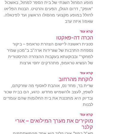
מופע המחול השנתי של בית הספר למחול, באשכול
"אופק", דרום הגולן, הפעים והרטיט. הבנות הפליאו
לחולל במופע מקצועי מהסולו הראשון ועד לפינאלה.
שאפו! איזה ערב
קרא עוד
הכרה דה-פאקטו
סנונית ראשונה ליישום הצהרת טראמפ – ביקור
נספחת התרבות של שגרירות ארה"ב ב"מכון שמיר
למחקר" ובבוקעתא בעקבות ההצהרה ההיסטורית
של הנשיא טראמפ, מתהדקים יחסי ארצות
קרא עוד
לוקחת מהרחוב
שרית בר, מחד נס, אוהבת לאסוף מה שזרקתם,
לשפץ, לעצב ולהשמיש מחדש. כרגע, הם בבית שכור
ובדיוק היא מתכננת את בית החלומות שהם עומדים
לבנות
קרא עוד
מוקירים את מערך המילואים – אורי
קלנר
סא"ל במיל' אורי קלנר הוא אחד מהמשתתפים