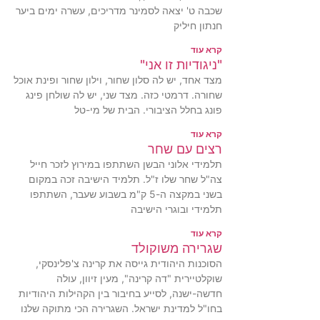
שכבה ט' יצאה לסמינר מדריכים, עשרה ימים ביער
חנתון חיליק
קרא עוד
"ניגודיות זו אני"
מצד אחד, יש לה סלון שחור, וילון שחור ופינת אוכל
שחורה. דרמטי כזה. מצד שני, יש לה שולחן פינג
פונג בחלל הציבורי. הבית של מי-טל
קרא עוד
רצים עם שחר
תלמידי אלוני הבשן השתתפו במירוץ לזכר חייל
צה"ל שחר שלו ז"ל. תלמיד הישיבה זכה במקום
בשני במקצה ה-5 ק"מ בשבוע שעבר, השתתפו
תלמידי ובוגרי הישיבה
קרא עוד
שגרירה משוקולד
הסוכנות היהודית גייסה את קרינה צ'פלינסקי,
שוקלטיירית "דה קרינה", מעין זיוון, עולה
חדשה-ישנה, לסייע בחיבור בין הקהילות היהודיות
בחו"ל למדינת ישראל. השגרירה הכי מתוקה שלנו