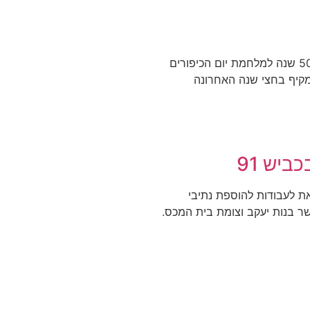
אירועי חול המועד סוכות בגולן יעמדו השנה בסימן 50 שנה למלחמת יום הכיפורים
מקיף בחצי שנה האחרונה
ביש 91
את לעבודות להוספת נתיבי
 בכביש 91, בקטע שבין גשר בנות יעקב וצומת בית המכס.