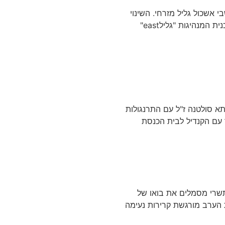
אשכול גליל מזרחי. השינוי
האזורי מתחיל מבפנים והוא כאן עם השקתה של תכנית המנהיגות "גלילeast"
בתא סולטנה ז"ל עם התרנגולות
 עם הקנדיל לבית הכנסת
תשרי מסמלים את בואו של
 הערב מורגשת קרירות נעימה