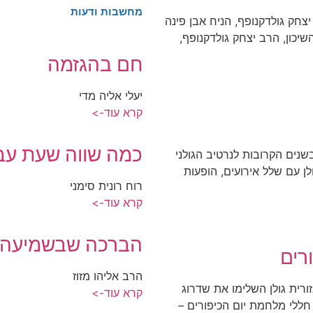
מחשבות ודעות
צחק גולדקנופף, הניח אבן פינה
יכון, הרב יצחק גולדקנופף,
חם בהגזמה
יעלי אליה מדי
קרא עוד->
כמה שווה שעת עב
נים הקרובות לנרטיב הגולני
לן עם שלל אירועים, הופעות
רוח רונית סימני
קרא עוד->
הברכה שבשמיעה
הרב אליהו מזוז
רית גולן השלימו את שדרוג
קרא עוד->
ללי מלחמת יום הכיפורים –