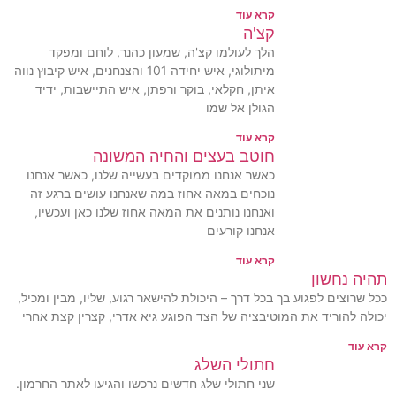
קרא עוד
קצ'ה
הלך לעולמו קצ'ה, שמעון כהנר, לוחם ומפקד
מיתולוגי, איש יחידה 101 והצנחנים, איש קיבוץ נווה
איתן, חקלאי, בוקר ורפתן, איש התיישבות, ידיד
הגולן אל שמו
קרא עוד
חוטב בעצים והחיה המשונה
כאשר אנחנו ממוקדים בעשייה שלנו, כאשר אנחנו
נוכחים במאה אחוז במה שאנחנו עושים ברגע זה
ואנחנו נותנים את המאה אחוז שלנו כאן ועכשיו,
אנחנו קורעים
קרא עוד
תהיה נחשון
ככל שרוצים לפגוע בך בכל דרך – היכולת להישאר רגוע, שליו, מבין ומכיל,
יכולה להוריד את המוטיבציה של הצד הפוגע גיא אדרי, קצרין קצת אחרי
קרא עוד
חתולי השלג
שני חתולי שלג חדשים נרכשו והגיעו לאתר החרמון.