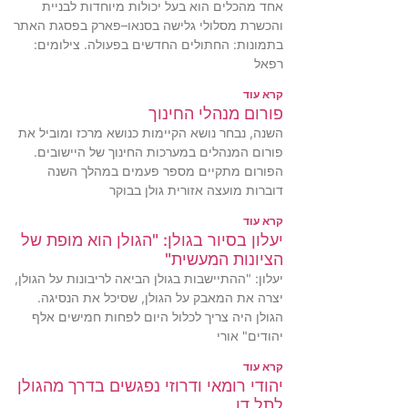
אחד מהכלים הוא בעל יכולות מיוחדות לבניית
והכשרת מסלולי גלישה בסנאו–פארק בפסגת האתר
בתמונות: החתולים החדשים בפעולה. צילומים:
רפאל
קרא עוד
פורום מנהלי החינוך
השנה, נבחר נושא הקיימות כנושא מרכז ומוביל את
פורום המנהלים במערכות החינוך של היישובים.
הפורום מתקיים מספר פעמים במהלך השנה
דוברות מועצה אזורית גולן בבוקר
קרא עוד
יעלון בסיור בגולן: "הגולן הוא מופת של
הציונות המעשית"
יעלון: "ההתיישבות בגולן הביאה לריבונות על הגולן,
יצרה את המאבק על הגולן, שסיכל את הנסיגה.
הגולן היה צריך לכלול היום לפחות חמישים אלף
יהודים" אורי
קרא עוד
יהודי רומאי ודרוזי נפגשים בדרך מהגולן
לתל דן