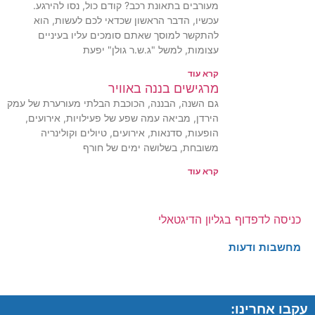
מעורבים בתאונת רכב? קודם כול, נסו להירגע.
עכשיו, הדבר הראשון שכדאי לכם לעשות, הוא
להתקשר למוסך שאתם סומכים עליו בעיניים
עצומות, למשל "ג.ש.ר גולן" יפעת
קרא עוד
מרגישים בננה באוויר
גם השנה, הבננה, הכוכבת הבלתי מעורערת של עמק
הירדן, מביאה עמה שפע של פעילויות, אירועים,
הופעות, סדנאות, אירועים, טיולים וקולינריה
משובחת, בשלושה ימים של חורף
קרא עוד
כניסה לדפדוף בגליון הדיגטאלי
מחשבות ודעות
עקבו אחרינו: