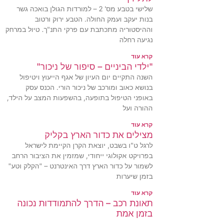
שלישי בטבע מס' 2 – למורדות הגולן בואכה גשר
בנות יעקב ועמק החולה. הטבע ירוק ורטוב
וההיסטוריה מתכתבת עם פרקי התנ"ך. טיול במרחק
נגיעה רחלה
קרא עוד
"ילדי הביניים – סיפור של ניכור"
השנה התקיים יום העיון של אגף הייעוץ ויטיפול
בנושא כאוב ומורכב של ניכור הורי. הכנס עסק
באופני הטיפול בתופעה, בהשפעות המצב על הילד,
ההורה ועל
קרא עוד
מצילים את כדור הארץ בקליק
לרגל ט"ו בשבט, יוצאת הקרן הקיימת לישראל
בפרויקט אקולוגי ייחודי, שמזמין את הציבור הרחב
לשמור על כדור הארץ דרך האינטרנט – "הקלק וטע"
בזמן שיערות
קרא עוד
תאונת רכב – הדרך להתמודדות נכונה
בזמן אמת