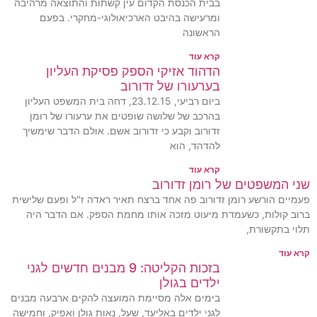
בבית הכנסת הקדום עין קשתות והתוצאה מרהיבה
ומרעישה בהיבט הארכיאולוגי-מחקרי. בפעם
הראשונה
קרא עוד
הדהוד אזיקי הספק פסיקת העליון
בערעורו של זדורוב
ביום רביעי, 23.12.15, דחה בית המשפט העליון
בהרכב של שלושה שופטים את ערעורו של רומן
זדורוב וקבע כי זדורוב אשם. אולם הדבר שימשיך
להדהד, הוא
קרא עוד
שני המשפטים של רומן זדורוב
פעמיים הורשע רומן זדורוב פה אחד ברצח תאיר ראדה ז"ל ופעם שלישית
ברוב קולות, כשעמדת מיעוט מזכה אותו מחמת הספק. אם הדבר היה
תלוי בתקשורת,
קרא עוד
בזכות הקליטה: 9 מבנים חדשים לגני
ילדים בגולן
בימים אלה מסיימת המועצה להקים ארבעה מבנים
לגני ילדים באליעד, שעל, נאות גולן ואפיק, וחמישה