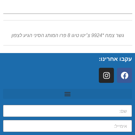
גשר צמח *9924 צ׳יטו טיגו 8 פרו המותג הסיני הגיע לצפון
עקבו אחרינו: