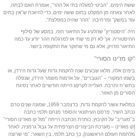
ששת הימים
. "
הביטי למעלה בתי אל ההר
",
אומרת האם לבתה
,
לאחר צאתה מן המקלט בתום ששה ימים
,
כדי להיווכח ש
"
אין בתים
עוד במשק
"
ומרחיבה
: "
ההר שהיה כמפלצת
".
היה
"
היסטוריון
"
שהלעיג על התיאור הזה
,
במסע של סילוף
ההיסטוריה
.
אך לא רק מי שחי אז למרגלות ההר יודע עד כמה
התיאור מדויק
,
אלא גם מי שחוקר את התקופה ביושר
.
"
קו מז
'
ינו הסורי
"
בימים אלה
,
מלאו שבעים שנה להקמת גדות שעל גדות הירדן
,
או
בשמו המקורי
– "
הגוברים
",
על אדמות משמר הירדן
,
שנפלה
בתש
"
ח וחרבה
.
העלייה לקרקע הייתה חודשיים לאחר נסיגת
הסורים מן האזור
.
במלאת עשור להקמת גדות
,
בדצמבר
1959,
שמונה שנים טרם
נכתב השיר
,
פרסם העיתונאי והסופר מנחם תלמי כתבה
ב
"
מעריב
"
על הקיבוץ
.
כותרת הכתבה הייתה
"
מול קו מאז
'
ינו הסורי
"
[
קו מאז
'
ינו
–
מערכת הביצורים הצרפתית על גבול גרמניה
,
לאחר
מלחמת העולם הראשונה
].
כך כתב תלמי
,
בין השאר
: "
מי שרוצה