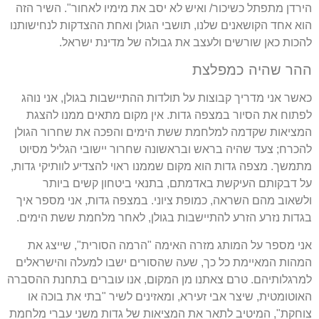
הירדן מתפתל כשיכור
/
ואיש לא יסב את מימיו לאחור
".
השיר הזה
הוא אחד הקושאנים שלנו
,
תושבי הגולן ואחת ההצדקות לנחישותנו
להכות כאן שורשים ולעצב את גבולה של מדינת ישראל
.
ההר שהיה כמפלצת
כאשר אני מדריך קבוצות על תולדות ההתיישבות בגולן
,
אני נוהג
לפתוח את הסיור במצפה גדות
.
אין מקום מתאים ממנו להצגת
המציאות שקדמה למלחמת ששת הימים והפכה את שחרור הגולן
להכרח
;
צעד שהיה בראש ובראשונה שחרור יישובי הגליל מסיוט
מתמשך
.
מצפה גדות הוא מקום שממנו ראוי להצדיע לוותיקי גדות
,
על דבקותם העיקשת באדמתם
,
בתנאי ביטחון קשים ביותר
ולשאוב מהם השראה
,
כמופת ציוני
.
במצפה גדות
,
אני מספר איך
בגדות נזרע הזרע להתיישבות בגולן
,
לאחר מלחמת ששת הימים
.
אני מספר על המותג מזרה האימה
"
הרמה הסורית
",
שייצג את
המהות המאיימת כל כך
,
שעה שהסורים ישבו למעלה והישראלים
למרגלותיהם
.
טרם צאתנו מן המקום
,
אנו עוברים בתחנת ההסברה
האוטומטית
,
שיצר אבי זעירא
,
ומאזינים לשיר
"
בתי את בוכה או
צוחקת
",
המיטיב לתאר את המציאות של גדות משני עברי מלחמת