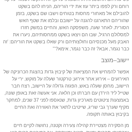
רוחם ורק לפפו ביתר עוז את ידי הוריהם
,
הניחו להם בשקט
להובילם אל מאחורי מחסות בטוחים וישבו שם בשקט
,
בזמן
שהוריהם התארגנו להגנה על יישובם ובלמו את שטף האש
הסורית
.
לאחר שעה
,
משפסקה האש
,
והחיים במשק חזרו
למסלולם הרגיל
,
שבו הם ויצאו בשקט ממחסותיהם
,
ניערו את
האבק מעל מכנסיהם וחולצותיהם ורק שאלו בשקט את הוריהם
: '
זה
כבר נגמר
,
אבא
?
זה כבר נגמר
,
אימא
?'"
יישוב
–
מוצב
אפשר להמחיש את המציאות של קיבוץ גדות בהצגת הכרוניקה של
האירועים
–
אירוע אחר אירוע
;
טרקטור שעלה על מוקש
,
ירי על
היישוב
,
מחסן שעלה באש
,
הפגזה גדולה על היישוב
,
רצח חבר
שטייל ליד הירדן עם חברתו וכן הלאה
.
אני אעשה זאת באופן שונה
,
באמצעות ציטוטים מארכיון גדות
,
שנאספו לפני
37
שנים
,
למחקר
מקיף שערך גבי שריג
,
שייטיבו לתאר את האווירה ואת החיים
בקיבוץ באותה תקופה
.
מן הסקירה מצטיירת קהילה צעירה וקטנה
,
נחושה לקיים חיים