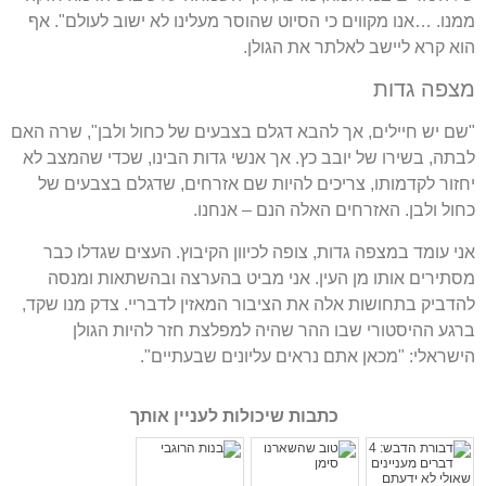
ממנו
. …
אנו מקווים כי הסיוט שהוסר מעלינו לא ישוב לעולם
".
אף
הוא קרא ליישב לאלתר את הגולן
.
מצפה גדות
"
שם יש חיילים
,
אך להבא דגלם בצבעים של כחול ולבן
",
שרה האם
לבתה
,
בשירו של יובב כץ
.
אך אנשי גדות הבינו
,
שכדי שהמצב לא
יחזור לקדמותו
,
צריכים להיות שם אזרחים
,
שדגלם בצבעים של
כחול ולבן
.
האזרחים האלה הנם
–
אנחנו
.
אני עומד במצפה גדות
,
צופה לכיוון הקיבוץ
.
העצים שגדלו כבר
מסתירים אותו מן העין
.
אני מביט בהערצה ובהשתאות ומנסה
להדביק בתחושות אלה את הציבור המאזין לדבריי
.
צדק מנו שקד
,
ברגע ההיסטורי שבו ההר שהיה למפלצת חזר להיות הגולן
הישראלי
: "
מכאן אתם נראים עליונים שבעתיים
".
כתבות שיכולות לעניין אותך