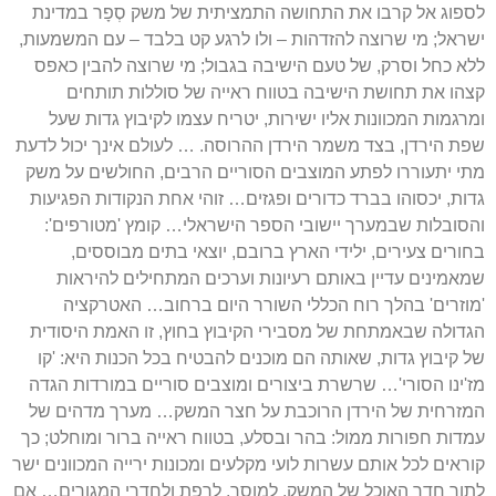
לספוג אל קרבו את התחושה התמציתית של משק סְפָר במדינת
ישראל
;
מי שרוצה להזדהות
–
ולו לרגע קט בלבד
–
עם המשמעות
,
ללא כחל וסרק
,
של טעם הישיבה בגבול
;
מי שרוצה להבין כאפס
קצהו את תחושת הישיבה בטווח ראייה של סוללות תותחים
ומרגמות המכוונות אליו ישירות
,
יטריח עצמו לקיבוץ גדות שעל
שפת הירדן
,
בצד משמר הירדן ההרוסה
. …
לעולם אינך יכול לדעת
מתי יתעוררו לפתע המוצבים הסוריים הרבים
,
החולשים על משק
גדות
,
יכסוהו בברד כדורים ופגזים
…
זוהי אחת הנקודות הפגיעות
והסובלות שבמערך יישובי הספר הישראלי
…
קומץ
'
מטורפים
':
בחורים צעירים
,
ילידי הארץ ברובם
,
יוצאי בתים מבוססים
,
שמאמינים עדיין באותם רעיונות וערכים המתחילים להיראות
'
מוזרים
'
בהלך רוח הכללי השורר היום ברחוב
…
האטרקציה
הגדולה שבאמתחת של מסבירי הקיבוץ בחוץ
,
זו האמת היסודית
של קיבוץ גדות
,
שאותה הם מוכנים להבטיח בכל הכנות היא
: '
קו
מז
'
ינו הסורי
'…
שרשרת ביצורים ומוצבים סוריים במורדות הגדה
המזרחית של הירדן הרוכבת על חצר המשק
…
מערך מדהים של
עמדות חפורות ממול
:
בהר ובסלע
,
בטווח ראייה ברור ומוחלט
;
כך
קוראים לכל אותם עשרות לועי מקלעים ומכונות ירייה המכוונים ישר
לתוך חדר האוכל של המשק
,
למוסך
,
לרפת ולחדרי המגורים
…
אם