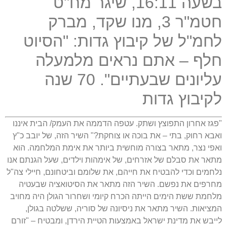
בשעה
16:11,
שיגר מח
"
ט
חטמ
"
ר
3,
מנו שקד
,
מברק
לחמ
"
ל של קיבוץ גדות
: "
הסיוט
חלף
–
אתם נראים מלמעלה
עליונים שבעתיים
". 70
שנה
לקיבוץ גדות
"
פגז אחרון התפוצץ ושתק
.
עטפה הדממה את העמק
/
הבית איננו
ואבא רחוק
,
בתי
–
את בוכה או צוחקת
?"
השיר הזה
,
של יובב כ
"
ץ
ואפי נצר
,
מתאר בצורה מוחשית ביותר את אימת המלחמה
.
הוא
מתאר את סבלם של אזרחים
,
של אימהות וילדים
,
שעל הגנתם אנו
נלחמים וכדי להבטיח את חייהם
,
את שלומם וביטחונם
,
חיילי צה
"
ל
מחרפים את נפשם
.
השיר הזה מתאר את הסיטואציה שבעטיה
מלחמת ששת הימים הייתה הכרח קיומי ושחרור הגולן היה מחויב
המציאות
.
השיר מתאר את ניסיונה של סוריה
,
ששלטה בגולן
,
לייבש את מדינת ישראל באמצעות הטיית הירדן
,
ומבטיח
– "
זורם