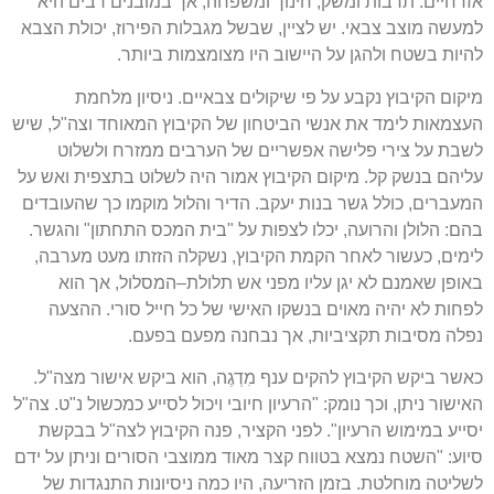
אזרחיים
:
תרבות ומשק
,
חינוך ומשפחה
,
אך במובנים רבים היא
למעשה מוצב צבאי
.
יש לציין
,
שבשל מגבלות הפירוז
,
יכולת הצבא
להיות בשטח ולהגן על היישוב היו מצומצמות ביותר
.
מיקום הקיבוץ נקבע על פי שיקולים צבאיים
.
ניסיון מלחמת
העצמאות לימד את אנשי הביטחון של הקיבוץ המאוחד וצה
"
ל
,
שיש
לשבת על צירי פלישה אפשריים של הערבים ממזרח ולשלוט
עליהם בנשק קל
.
מיקום הקיבוץ אמור היה לשלוט בתצפית ואש על
המעברים
,
כולל גשר בנות יעקב
.
הדיר והלול מוקמו כך שהעובדים
בהם
:
הלולן והרועה
,
יכלו לצפות על
"
בית המכס התחתון
"
והגשר
.
לימים
,
כעשור לאחר הקמת הקיבוץ
,
נשקלה הזזתו מעט מערבה
,
באופן שאמנם לא יגן עליו מפני אש תלולת
–
המסלול
,
אך הוא
לפחות לא יהיה מאוים בנשקו האישי של כל חייל סורי
.
ההצעה
נפלה מסיבות תקציביות
,
אך נבחנה מפעם בפעם
.
כאשר ביקש הקיבוץ להקים ענף מִדְגֶה
,
הוא ביקש אישור מצה
"
ל
.
האישור ניתן
,
וכך נומק
: "
הרעיון חיובי ויכול לסייע כמכשול נ
"
ט
.
צה
"
ל
יסייע במימוש הרעיון
".
לפני הקציר
,
פנה הקיבוץ לצה
"
ל בבקשת
סיוע
: "
השטח נמצא בטווח קצר מאוד ממוצבי הסורים וניתן על ידם
לשליטה מוחלטת
.
בזמן הזריעה
,
היו כמה ניסיונות התנגדות של