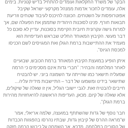
הבקר של משרד החקלאות ועומדים להתחיל בדיש קטניות
.
בימים
אלה
,
עומדים לחכור אדמות ממנהל מקרקעי ישראל שקיבל
אפוטרופסות על השטחים
.
הכוונה להיכנס לעיבוד שטחים וזריעת
תבואות חורף
.
פנינו לסוכנות היהודית שתממן את הפעולה שם
,
אך
למרות גישה עקרונית חיובית הקיימת בסוכנות
,
עדיין לא סוכם כל
דבר מעשי
.
הקיבוץ המאוחד החליט שבראש העדיפויות הוא
מעמיד את ההתיישבות ברמת הגולן ואת המגויסים לשם הכניסו
למכסת הגיוס
".
איתן הופיע במועצת הקיבוץ המאוחד ברמת הכובש
,
שבועיים
לאחר המלחמה והבהיר
: "
חברי גדות אינם מסכימים כי הרמה
שמעליה תישאר כמו שהייתה עד השמונה ביוני
.
יש להבטיח
שתישאר בידינו ומשמעו של דבר
–
התיישבות מידית עליה
…
חייבים להבטיח זאת
.
לגבי יישובי הגליל
,
אין זו שאלה של שיקולים
,
אלא שאלה של קיום
.
מכאן
,
העדיפות הראשונה להיאחזויות מהירות
ברמת הגולן
".
חבר נוסף של גדות שהשתתף במועצה
,
שלמה אריאלי
,
אמר
ש
"
מראה ההרס של קיבוץ גדות
,
שבתיו נהרסו בהפגזות הכבדות
של הסורים במלחמה
,
מדכא
,
אך השמחה על כיבוש הרמה חזקה