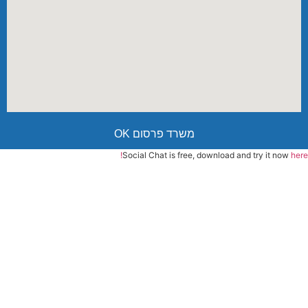
משרד פרסום OK
Social Chat is free, download and try it now
here!