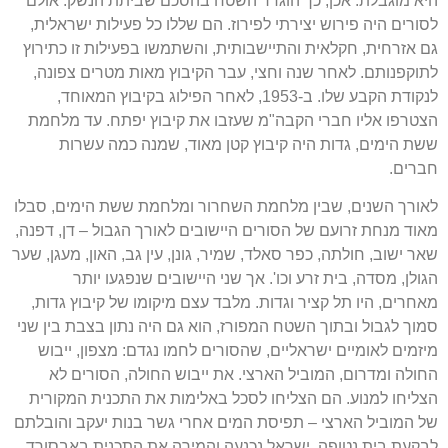
היא מוגבלת
.
אכן
,
כך הוגדר השטח בהסכם שביתת הנשק
.
אולם
לסורים היה פירוש יצירתי לפירוז
.
הם שללו כל פעילות ישראלית
,
גם אזרחית
,
חקלאית והתיישבותית
,
והשתמשו בפעילות זו כתירוץ
לתוקפנותם
.
לאחר שנה וחצי
,
עבר הקיבוץ מאות מטרים צפונה
,
לנקודת הקבע שלו
.
ב
-1953,
לאחר הפילוג בקיבוץ המאוחד
,
הצטרפו אליו חברי הקבה
"
מ שעזבו את קיבוץ יפתח
.
עד מלחמת
ששת הימים
,
גדות היה קיבוץ קטן מאוד
,
שמנה כמה עשרות
חברים
.
לאורך השנים
,
שבין מלחמת השחרור ומלחמת ששת הימים
,
סבלו
מאוד מנחת זרועם של הסורים היישובים לאורך הגבול
–
דן
,
דפנה
,
שאר ישוב
,
חולתה
,
כפר סאלד
,
שמיר
,
גונן
,
עין גב
,
האון
,
מעגן
,
שער
הגולן
,
מסדה
,
בית זרע וכו
'.
אך שני היישובים שנפגעו יותר
מאחרים
,
היו תל קציר וגדות
.
מלבד עצם מיקומו של קיבוץ גדות
,
סמוך לגבול ובתוך השטח המפורז
,
הוא גם היה נתון בצבת בין שני
מיזמים לאומיים ישראליים
,
שהסורים לחמו נגדם
:
מצפון
,
ייבוש
החולה ומדרום
,
המוביל הארצי
.
את ייבוש החולה
,
הסורים לא
הצליחו למנוע
.
הם הצליחו לסכל באלימות את התכנית המקורית
של המוביל הארצי
–
תפיסת המים אחרי גשר בנות יעקב והובלתם
לבקעת בית נטופה
.
ישראל נכנעה והמירה את התכנית באבסורד