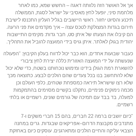
אך אל האושר הזה נלוותה דאגה
–
החשש שמא
,
כמו לאחר
מלחמת סיני
,
יופעל לחץ מאסיבי על ישראל לסגת
,
הממשלה
תיכנע והסיוט יחזור
.
ראשי היישובים בגליל העליון התכנסו לישיבת
חירום בגדות המצולקת לטכס עצה
–
איך מקדמים את פני הרעה
.
הם קיבלו את הצעתו של איתן סט
,
חבר גדות
:
מקימים התיישבות
יהודית בגולן לאלתר
.
איתן גויס בידי המועצה להוביל את התהליך
.
כעבור שבועות אחדים
,
הוא כבר יכול לדווח בעלון הקיבוץ
: "
הפעולה
שנעשתה על ידי המועצה האזורית כללה יצירת לחץ ציבורי
להשארת רמת הגולן בידינו ומימוש נוכחותנו בשטח
,
כדי שלא יכול
שלא להתחשב בנו בכל צעדים שהם הולכים לבצע
.
כתוצאה מכך
שלא רצו שישראל תיראה כמספחת שטחים
,
כלפי העולם וכן
מכמה נימוקים פנימיים
,
נתקלנו בקשיים מסוימים בהתמקמות
למעלה
,
בד בבד עם תמיכה של גורמים שונים
,
רשמיים או בלתי
רשמיים
.
"
כיום יושבים ברמה
22
חברים
,
בהם
15
חברי משקים ו
-7
מתנדבים מקבוצת הדרום
–
אפריקאים שבגדות
.
גרים במחנה
הצבאי עליקה והחיים הולכים ומתארגנים
.
עוסקים כיום באחזקת