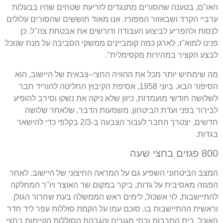
האו
"
ם
,
בטענה שהסורים מתנגדים לזריעת שטחים שהיו בבעלות
ערביי הקרד ושבאזור המפורז
.
אנו מאוד חוששים שהסורים עלולים
לנסות ולהפריע לביצוע העבודה ודורשים את אבטחת צה
"
ל
.
כן
פנינו למוא
"
ז
,
לארגן כמה קומביינים ממשקי הסביבה על מנת שנוכל
לבצע הקציר במהירות מקסימלית
".
מה שימחיש יותר מכל את ההוויה החצי
–
צבאית של היישוב
,
הוא
הסיפור הבא
.
ביוני
1958,
אסיפת הקיבוץ החליטה להוריד חבר
לשלושה חודשי מועמדות
,
כיוון שלא ניקה את נשקו וסירב להופיע
לבירור בפני ועדת הביטחון
.
משמעות הדבר
,
שלאחר שלושה
חדשים
,
יצטרך החבר לעבור הצבעה ב
-2/3
בקלפי כדי להישאר
בגדות
.
800
פגזים בחצי שעה
המצב הביטחוני השפיע גם על המראה החיצוני של היישוב
.
לאחר
הפגזה מאסיבית על גדות
,
ביקר במקום שר האוצר ויו
"
ר המחלקה
להתיישבות
,
לוי אשכול
,
לימים ראש הממשלה בעת שחרור הגולן
וראשית ההתיישבות בו
.
סוכם עמו על הקמת סוללות עפר ליד חדר
האוכל
,
בית התרבות ובתי מגורים והגבהת הסוללות הקיימות בחצי