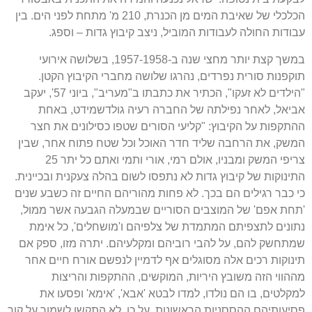
הכלכלי של שאיבת המים מן הכנרת
, 210
מ
'
מתחת לפני הים
.
בין
עבודות החולה לעבודות המוביל
,
ניצב קיבוץ גדות
–
וספג
.
במשך קצת יותר מחצי שנה ב
-1957-1958,
בשלושה אירועי
תוקפנות סורית נפרדים
,
נהרגו שלושה מחברי הקיבוץ הקטן
.
"
הילדים לא זעקו
",
הכתיר את כתבתו ב
"
מעריב
",
ביוני
57',
יעקב
אביאל
,
לאחר נפילתה של החברה רעיה גולדשמידט
,
באחת
ההתקפות על הקיבוץ
: "
קליעי הסורים שטפו כסילונים את חצר
המשק
,
את הרחבה שליד חדר האוכל וכל שטח פתוח אחר
,
שבין
צריפי המשק ומבניו
,
אולם רמי
,
אורי ותמי ואתם כל יתר
25
התינוקות של קיבוץ גדות לא נתפסו לשום בהלה צעקנית ובכיינית
.
כי כבר רגילים הם בכך
.
לא פחות מהוריהם החיים זה כשבע שנים
'
תחת אפם
'
של המוצבים הסוריים שבמעלה הגבעה אשר ממול
,
נתונים לתצפיתם המתמדת של צלפיהם ו
'
מושחלים
',
כל אימת
שמתחשק להם
,
על להבי רוביהם ומקלעיהם
.
יתרה מזו
,
ספק אם
תינוקות רכים אלה מסוגלים אף לדמיין לנפשם אורח חיים אחר
מההווי הזה משובץ היריות
,
המוקשים
,
ההתקפות והריצות
למקלטים
,
בו הם נולדו
,
למדו לבטא
'
אבא
', '
אימא
'
ופסעו את
פסיעותיהם ההססניות הראשונות
.
על כן
,
לא התקשו לשמור על קור