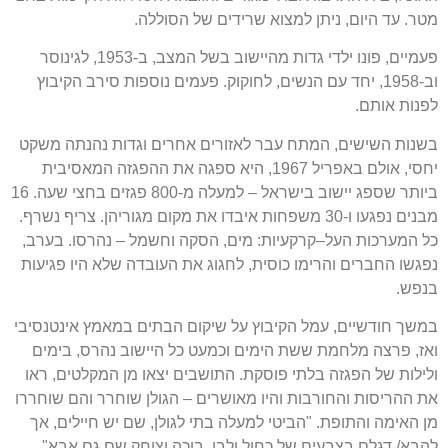
מטר
.
עד היום
,
ניתן למצוא שרידים של הסוללה
.
פעמיים
,
פונו ילדי גדות מהיישוב בשל המצב
,
ב
-1953,
לגינוסר
וב
-1958,
יחד עם הנשים
,
לחוקוק
.
פעמים נוספות סירב הקיבוץ
לפנות אותם
.
בשנות השישים
,
המתח עבר לאזורים אחרים וגדות נהנתה משקט
יחסי
,
אולם באפריל
1967,
היא ספגה את ההפגזה המאסיבית
ביותר שספג יישוב בישראל
–
למעלה מ
-800
פגזים בחצי שעה
. 16
מבנים נפגעו ו
-30
משפחות איבדו את מקום מגוריהן
.
צריף נשרף
.
כל המערכות העל
–
קרקעיות
:
מים
,
הסקה וחשמל
–
נהרסו
.
בערב
,
נפגשו החברים והרימו כוסית
,
לחגוג את העובדה שלא היו פגיעות
בנפש
.
במשך חודשיים
,
עמל הקיבוץ על שיקום הבתים במאמץ אינטנסיבי
ואז
,
פרצה מלחמת ששת הימים וכמעט כל היישוב נהרס
,
בימים
ולילות של הפגזה בלתי פוסקת
.
התושבים יצאו מן המקלטים
,
ראו
את ההריסות והחורבות והיו מאושרים
–
הגולן שוחרר והם שוחררו
מן האימה והתופת
. "
הביטי למעלה בתי לגולן
,
שם יש חיילים
,
אך
להבא
/
דגלם בצבעים של כחול ולבן
.
בוכה וצוחק שם גם אבא
".