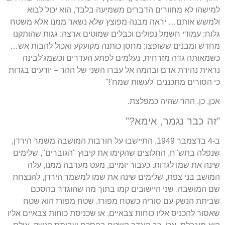
למישהו לא מחוורים הדברים משמיעה בלבד
,
הוא יכול לבוא
ולמשש אותם
…
יראה מבנה מפוצץ שלא נשאר ממנו אלא משטח
גלוח
;
עמודי חשמל נפולים וכבלים שמוטים ארצה
;
גגות שהותקנו
מחדש ומבנים ששופצו
;
מחסן כותנה מקועקע ואכול להבות אש
…
כשמאותה גדה מזרחית
,
נעלמים לפתע העדרים וכשמג
'
לבינה
נראית נהירת אדם ובהמה אל עברו השני של ההר
–
יודעים בגדות
כי הסורים מתכננים
'
לעשות שמח
'!"
אכן
,
כן
.
ההר שהיה כמפלצת
.
"
זה כבר נגמר
,
אימא
?"
ב
-4
בדצמבר
1949,
התיישבו על חורבות המושבה משמר הירדן
,
שנפלה בתש
"
ח
,
החלוצים שהקימו את קיבוץ
"
הגוברים
",
שלימים
שינה את שמו לגדות
.
כעבור יומיים
,
מעט מערבה ממנו
,
עלה
המושב בני צפת
,
שלימים שינה את שמו למשמר הירדן
,
להנצחת
שם המושבה
.
שני היישובים קמו בתוך מה שהוגדר בהסכם
שביתת הנשק עם סוריה כשטח מפורז
.
שטח מפורז הוא שטח
שאסור להכניס אליו כוחות צבאיים
,
או שכניסת כוחות צבאיים אליו