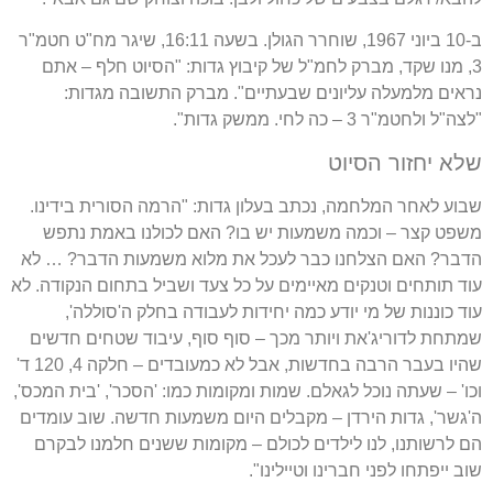
ב
-10
ביוני
1967,
שוחרר הגולן
.
בשעה
16:11,
שיגר מח
"
ט חטמ
"
ר
3,
מנו שקד
,
מברק לחמ
"
ל של קיבוץ גדות
: "
הסיוט חלף
–
אתם
נראים מלמעלה עליונים שבעתיים
".
מברק התשובה מגדות
:
"
לצה
"
ל ולחטמ
"
ר
3 –
כה לחי
.
ממשק גדות
".
שלא יחזור הסיוט
שבוע לאחר המלחמה
,
נכתב בעלון גדות
: "
הרמה הסורית בידינו
.
משפט קצר
–
וכמה משמעות יש בו
?
האם לכולנו באמת נתפש
הדבר
?
האם הצלחנו כבר לעכל את מלוא משמעות הדבר
? …
לא
עוד תותחים וטנקים מאיימים על כל צעד ושביל בתחום הנקודה
.
לא
עוד כוננות של מי יודע כמה יחידות לעבודה בחלק ה
'
סוללה
',
שמתחת לדוריג
'
את ויותר מכך
–
סוף סוף
,
עיבוד שטחים חדשים
שהיו בעבר הרבה בחדשות
,
אבל לא כמעובדים
–
חלקה
4, 120
ד
'
וכו
' –
שעתה נוכל לגאלם
.
שמות ומקומות כמו
: '
הסכר
', '
בית המכס
',
ה
'
גשר
',
גדות הירדן
–
מקבלים היום משמעות חדשה
.
שוב עומדים
הם לרשותנו
,
לנו לילדים לכולם
–
מקומות ששנים חלמנו לבקרם
שוב ייפתחו לפני חברינו וטיילינו
".