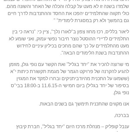
שלמדו בשנה זו לא מעט על קבלה והכלה של האחר והשונה מהם.
כולי תקווה שהתלמידים יהפכו את החסד וההתנדבות לדרך חיים
גם בהמשך ולא רק במסגרת לימודית" "
ליאור בלליס, רכז מחוז צפון ב"לאורו נלך", ציין כי: "נראה כי בין
התלמידים לדיירי ההוסטל נוצר חיבור נפשי עמוק, ואני שומע לא
מעט מהתלמידים על כך שהם מחכים בכיליון עיניים לחידוש
ההתנדבות בשנת הלימודים הבאה".
מי שרוצה להכיר את "יחד בגליל" ואת הקשר עם נופי גולן, מוזמן
להגיע להקרנה של פרויקט הגמר של מגמת תקשורת כיתות י"א
(ששמעו על התכנית מהיודביתניקים ובחרו למקד את המגזין
בסיפור של יחד בגליל) ביום חמישי ה-11.6.15 ב-18:00 בבי"ס
נופי גולן.
אנו מקווים שהתכנית תימשך גם בשנים הבאות.
בברכה,
ענבל קופליק – מנהלת מרכז היום "יחד בגליל", חברת קיבוץ