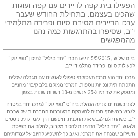
הפעילו בית קפה לדיירים עם קפה ועוגות
שהכינו בעצמם. בתחילת החודש שעבר
ערכו הדיירים מסיבת סיום ופרידה מתלמידי
י"ב, שסיפרו בהתרגשות כמה נהנו
מהמפגשים
ביום שלישי, 5/5/2015 הגיעו חברי "יחד בגליל" לתיכון "נופי גולן"
לפעילות סיום ופרידה מתלמידי י"ב.
מרכז יחד הוא מרכז תעסוקתי-טיפולי לאנשים עם מגבלה שכלית
התפתחותית ונכויות נוספות. המרכז ממוקם בלב קיבוץ מחניים
ומספק את שרותיו ל-25 אנשים מ-13 רשויות שונות בצפון.
לפני כשנתיים פנתה הנהלת ביה"ס "נופי גולן" למרכז יחד במטרה
לגבש במשותף תכנית להעמקת המעורבות החברתית של שכבת
י"ב. כשהתחלנו לגבש את התכנית, חיפשנו דרך לזמן לתיכוניסטים
ולאנשי "יחד בגליל" הזדמנות להכיר מקרוב, לחלוק את תפיסת
השילוב שמנחה את המרכז, ואגב כך להשפיע לחיוב על עמדותיהם