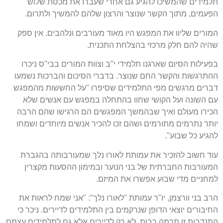
תלמידים שהמשיכו להגיע גם אחרי שעברו את מכסת שלוש
הפעמים, מתוך הקשר שנוצר והרצון שלהם להמשיך ולתרום.
המורים שליוו את המפגש היו מאוד מעורבים ונלהבים. אין ספק
שהיה להם חלק מרכזי בהצלחת התכנית.
בפעילות הסיום שארגנו תלמידי י"ב וצוות המורים בבי"ס ניכרו
ההתרגשות והקשר החם שנוצר. בדברי הסיכום והברכות נשמעו
דברים מרגשים מפי התלמידים שסיפרו "על החששות מהמפגש
עם השונה ועל הקושי שחוו בהתחלה במפגש עם אנשים שלא
הכירו מעולם ואיך שבהמשך המפגשים הם הרגישו שהם הרבה
יותר נתרמים מתורמים ושהם זכו להכיר אנשים מיוחדים ושמחו
להגיע כל שבוע".
עוד חשוב להזכיר את עמותת לאורו נלך שמעורבותה בהגברת
המעורבות החברתית של בני הנוער ובמימון ההסעות מקצרין
למחניים מדי שבוע אפשרו את המיזם.
הרב בני וורצמן, יו"ר עמותת "לאורו נלך": "אני שמח לראות את
החיבורים יוצאי הדופן שנרקמים בין התלמידים לדיירים. ניכר כי
התנדבות זו תרמה רבות, לא רק לדיירים אלא גם לתלמידים עצמם