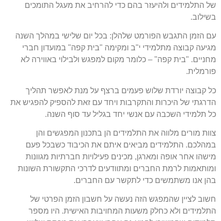
של התלמידים ולהיעזר בהם כדי להרחיב את מעגל התומכים
בשילוב.
עם הזמן התגבש הפורמט שלהלן: בכל יום שלישי במהלך השנה
מגיעה קבוצה מתלמידי י"ב ומקימה "בית קפה" במועדון חברי
מחניים. "בית קפה" – כלומר מקום למפגש ולבילוי באווירה לא
פורמלית.
כל קבוצה יורדת שלוש פעמים ברצף על מנת לאפשר תהליך
הדרגתי של היכרות והתקרבות ויחד עם זאת להספיק להפגיש את
כל תלמידי השכבה עם אנשי יחד בגליל עד סוף השנה.
צוות מורים מלווה את התלמידים הן בתכנון המפגשים והן
במהלכם. התלמידים מביאים איתם את הכיבוד כשבכל פעם
מישהו אחר אופה ומארגן, מכינים פעילויות חברתיות מגוונות
ומותאמות לרמת החברים ומתוודעים לדרכי התקשורת השונות
בהן אנו משתמשים כדי לתקשר עם החברים.
חשוב לציין שהמפגש הזה נעשה על חשבון הזמן הפרטי של
התלמידים ולא כחלק משעות המחויבות האישית. היו מספר