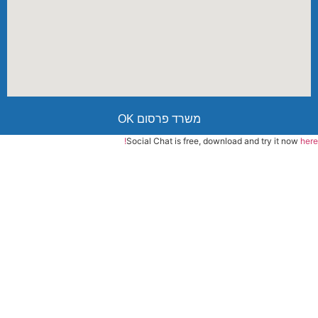
משרד פרסום OK
Social Chat is free, download and try it now
here!