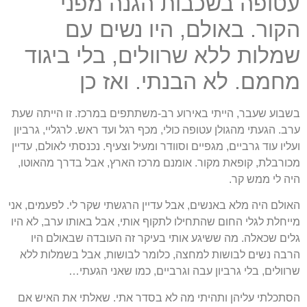
עטופה בשכבות הגנה מפני
הקור. באולם, היו נשים עם
שמלות ללא שרוולים, בלי ביגוד
מחמם. לא הבנתי. ואז כן
בשבוע שעבר, הייתי באירוע רב-משתתפים במרכז. זו הייתה שעת
ערב. הגעתי מהגולן עטופה כולי, מכף רגל ועד ראש. לרגליי, גרביון
ועליו עוד גרביים, מגפיים וסוודר ומעיל וצעיף. נכנסתי לאולם, עדיין
מכורבלת, קופאת מקור. אומנם מרכז הארץ, אבל בדרך מהאוטו,
היה לי ממש קר.
האולם היה מלא באנשים, אבל עדיין הרגשתי שקר לי. לפעמים, אני
מייחלת לגלי החום שהתחילו לתקוף אותי, אבל באותו ערב, לא היו
גלים שכאלה. מה ששיגע אותי בעיקר זה העובדה שבאולם היו
הרבה נשים לבושות למחצה, כלומר לבושות, אבל בשמלות ללא
שרוולים, בלי גרביון עבה וגרביים, כמו שאני הגעתי…
הסתכלתי עליהן ותהיתי מה לא בסדר אתי. שאלתי את האיש אם