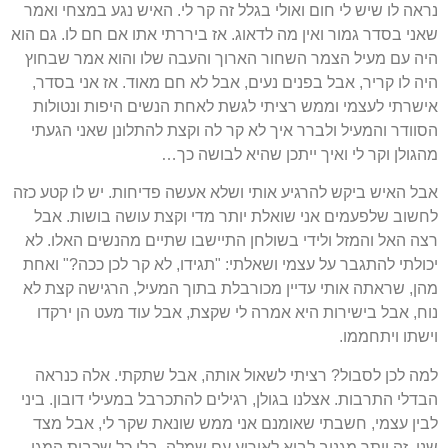
נראה לו שיש לי חום ואולי בגלל זה קר לי. האיש נגע במצחי ואמר
שאני בסדר גמור ואין מה לדאוג. אז ביררתי אתו אם חם לו. גם הוא
היה עם מעיל הצמר השחור הארוך והעבה שלו והוא אמר שבחוץ
היה לו קריר, אבל בפנים נעים, אבל לא חם מאוד. אז אני בסדר,
אישרתי לעצמי וממש רציתי לגשת לאחת הנשים היפות ונטולות
הסוודר והמעיל ולברר איך לא קר לה וקצת להתלונן שאני הגעתי
מהגולן וקר לי ואיך ייתכן שהיא לבושה כך…
אבל האיש ביקש להרגיע אותי ושלא אעשה פדיחות. יש לו קטע כזה
לחשוב שלפעמים אני שואלת יותר מדי וקצת עושה בושות. אבל
רצה האל והמזל ולידי בשולחן התיישבו שתיים מהנשים האלו. לא
יכולתי להתגבר על עצמי ושאלתי: "תגידו, לא קר לכן ככה?" ואחת
מהן, שראתה אותי עדיין מכורבלת בתוך המעיל, הרגישה קצת לא
נוח, אבל בישירות היא אמרה לי שקצת, אבל עוד מעט הן ירקדו
וישתו ויתחממו.
למה לכן לסבול? רציתי לשאול אותה, אבל שתקתי. אלה כנראה
הבדלי התרבות. אצלנו בגולן, רגילים להתכרבל במעילי דובון. ביני
לבין עצמי, חשבתי שאומנם אני ממש שונאת שקר לי, אבל מצד
שני, זה יותר מגניב לבוא לאירוע עם שמלה, בלי כל שכבות המגן