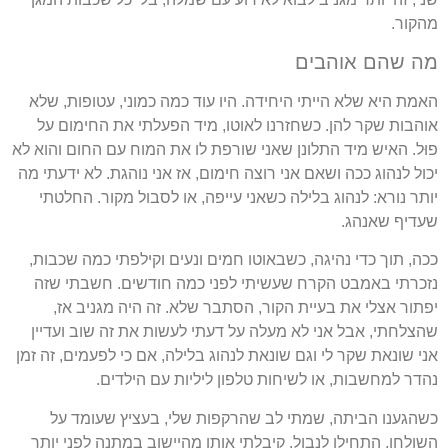
מהקור.
מה שהם אוהבים
האמת היא שלא הייתי היחידה. היו עוד כמה כמוני, עטופות, שלא
אוהבות שקר להן. כשחזרנו לאוטו, מיד הפעלתי את החימום על
פוּל. האיש מיד התלונן שאני שורפת לו את המוח עם החום והוא לא
יכול לנהוג ככה ושאם אני רוצה חימום, אז אני נוהגת. לא ידעתי מה
יותר נורא: לנהוג בלילה כשאני עייפה, או לסבול מקור. החלטתי
שעדיף שאנהג.
ככה, תוך כדי נהיגה, כשבאוטו חמים ונעים וקילפתי כמה שכבות,
נזכרתי באמבט הקרח שעשיתי לפני כמה חודשים. חשבתי שזה
יפתור אצלי את בעיית הקור, הסתבר שלא. זה היה מגניב אז,
שהצלחתי, אבל אני לא מעלה על דעתי לעשות את זה שוב ועדיין
אני שונאת שקר לי וגם שונאת לנהוג בלילה, אם כי לפעמים, זה זמן
נהדר למחשבות, או לשיחות טלפון ליליות עם הילדים.
כשהגענו הביתה, שמתי לב שהרקפות שלי, בעציץ שעומד על
השולחן, התחילו לנבול. קיבלתי אותו מהיישוב במתנה לפני יותר