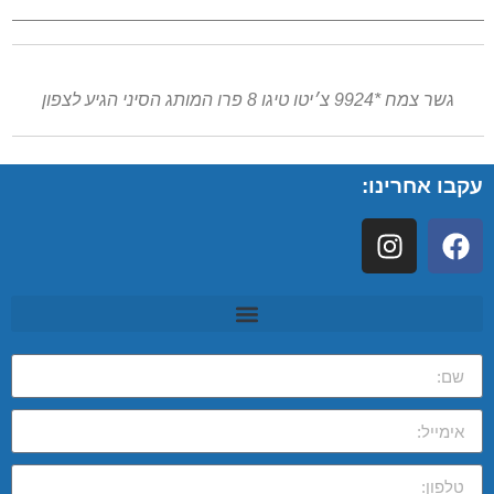
גשר צמח *9924 צ׳יטו טיגו 8 פרו המותג הסיני הגיע לצפון
עקבו אחרינו: