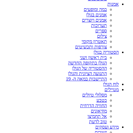
אמנות
במה ומופעים
אמנים בגולן
אמנים ויוצרים
תערוכות
ספרים
צילום
תאטרון מקומי
צורפות ותכשיטים
הסטוריה בגולן
בית ראשון ושני
הגולן בתקופה החדשה
ההסטוריה של הגולן
התנועה הציונית והגולן
התיישבות במאה ה- 19
לוח הגולן
מטיילים
מסלולי טיולים
בטבע
החוויה הדרוזית
מוזיאונים
אל תחמיצו
טוב לדעת
מידע ועסקים
ישובים