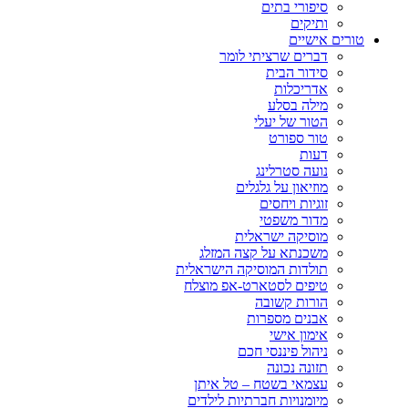
סיפורי בתים
ותיקים
טורים אישיים
דברים שרציתי לומר
סידור הבית
אדריכלות
מילה בסלע
הטור של יעלי
טור ספורט
דעות
נועה סטרלינג
מוזיאון על גלגלים
זוגיות ויחסים
מדור משפטי
מוסיקה ישראלית
משכנתא על קצה המזלג
תולדות המוסיקה הישראלית
טיפים לסטארט-אפ מוצלח
הורות קשובה
אבנים מספרות
אימון אישי
ניהול פיננסי חכם
תזונה נכונה
עצמאי בשטח – טל איתן
מיומנויות חברתיות לילדים