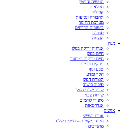
תעשיה והייטק
חקלאות
קהילה
תחבורה ונסיעות
מערכת החינוך
בישובים הדרוזים
ספורט
הנצחה
מגזין
אנרגיה ירוקה בגולן
חיים בגולן
חיים ירוקים ומיחזור
עסקים ויזמיות
טבע ונוף
חקר ומדע
תוצרת הגולן
סיבוב בישוב
שביל ישובי הגולן
שירות צבאי
סיפורי לוחמים
אנדרטאות
אנשים
אורח בשישי
גאווה מקומית – חיילים שלנו
מתנדבים