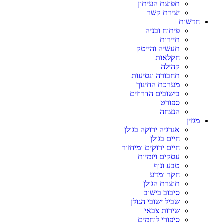
תפוצת העיתון
יצירת קשר
חדשות
פיתוח ובניה
תיירות
תעשיה והייטק
חקלאות
קהילה
תחבורה ונסיעות
מערכת החינוך
בישובים הדרוזים
ספורט
הנצחה
מגזין
אנרגיה ירוקה בגולן
חיים בגולן
חיים ירוקים ומיחזור
עסקים ויזמיות
טבע ונוף
חקר ומדע
תוצרת הגולן
סיבוב בישוב
שביל ישובי הגולן
שירות צבאי
סיפורי לוחמים