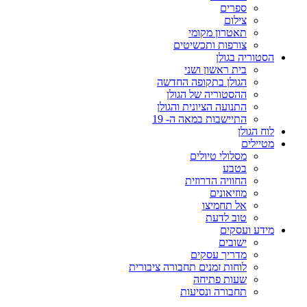
ספרים
צילום
תאטרון מקומי
צורפות ותכשיטים
הסטוריה בגולן
בית ראשון ושני
הגולן בתקופה החדשה
ההסטוריה של הגולן
התנועה הציונית והגולן
התיישבות במאה ה- 19
לוח הגולן
מטיילים
מסלולי טיולים
בטבע
החוויה הדרוזית
מוזיאונים
אל תחמיצו
טוב לדעת
מידע ועסקים
ישובים
מדריך עסקים
לוחות זמנים תחבורה ציבורית
שעות פתיחה
תחבורה ונסיעות