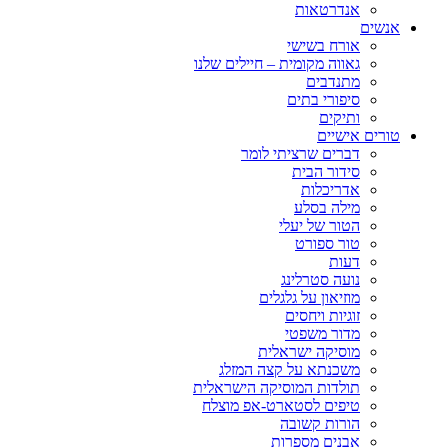
אנדרטאות
אנשים
אורח בשישי
גאווה מקומית – חיילים שלנו
מתנדבים
סיפורי בתים
ותיקים
טורים אישיים
דברים שרציתי לומר
סידור הבית
אדריכלות
מילה בסלע
הטור של יעלי
טור ספורט
דעות
נועה סטרלינג
מוזיאון על גלגלים
זוגיות ויחסים
מדור משפטי
מוסיקה ישראלית
משכנתא על קצה המזלג
תולדות המוסיקה הישראלית
טיפים לסטארט-אפ מוצלח
הורות קשובה
אבנים מספרות