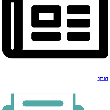
דפדוף