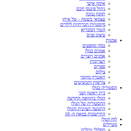
אימון אישי
ניהול פיננסי חכם
תזונה נכונה
עצמאי בשטח – טל איתן
מיומנויות חברתיות לילדים
הטור המבריא
עיצוב פנים
אמנות
במה ומופעים
אמנים בגולן
אמנים ויוצרים
תערוכות
ספרים
צילום
תאטרון מקומי
צורפות ותכשיטים
הסטוריה בגולן
בית ראשון ושני
הגולן בתקופה החדשה
ההסטוריה של הגולן
התנועה הציונית והגולן
התיישבות במאה ה- 19
לוח הגולן
מטיילים
מסלולי טיולים