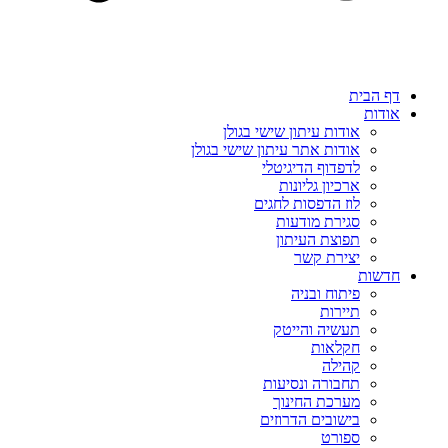
דף הבית
אודות
אודות עיתון שישי בגולן
אודות אתר עיתון שישי בגולן
לדפדוף הדיגיטלי
ארכיון גליונות
לוז הדפסות לחגים
סגירת מודעות
תפוצת העיתון
יצירת קשר
חדשות
פיתוח ובניה
תיירות
תעשיה והייטק
חקלאות
קהילה
תחבורה ונסיעות
מערכת החינוך
בישובים הדרוזים
ספורט