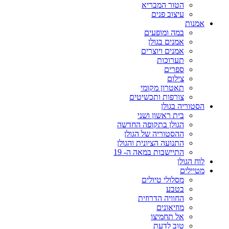
הטור המבריא
עיצוב פנים
אמנות
במה ומופעים
אמנים בגולן
אמנים ויוצרים
תערוכות
ספרים
צילום
תאטרון מקומי
צורפות ותכשיטים
הסטוריה בגולן
בית ראשון ושני
הגולן בתקופה החדשה
ההסטוריה של הגולן
התנועה הציונית והגולן
התיישבות במאה ה- 19
לוח הגולן
מטיילים
מסלולי טיולים
בטבע
החוויה הדרוזית
מוזיאונים
אל תחמיצו
טוב לדעת