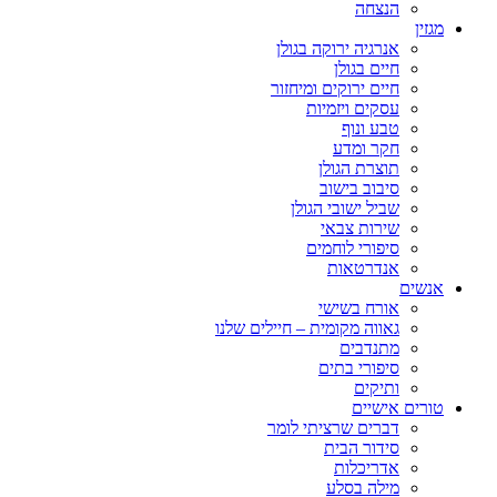
הנצחה
מגזין
אנרגיה ירוקה בגולן
חיים בגולן
חיים ירוקים ומיחזור
עסקים ויזמיות
טבע ונוף
חקר ומדע
תוצרת הגולן
סיבוב בישוב
שביל ישובי הגולן
שירות צבאי
סיפורי לוחמים
אנדרטאות
אנשים
אורח בשישי
גאווה מקומית – חיילים שלנו
מתנדבים
סיפורי בתים
ותיקים
טורים אישיים
דברים שרציתי לומר
סידור הבית
אדריכלות
מילה בסלע