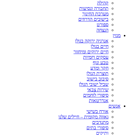
קהילה
תחבורה ונסיעות
מערכת החינוך
בישובים הדרוזים
ספורט
הנצחה
מגזין
אנרגיה ירוקה בגולן
חיים בגולן
חיים ירוקים ומיחזור
עסקים ויזמיות
טבע ונוף
חקר ומדע
תוצרת הגולן
סיבוב בישוב
שביל ישובי הגולן
שירות צבאי
סיפורי לוחמים
אנדרטאות
אנשים
אורח בשישי
גאווה מקומית – חיילים שלנו
מתנדבים
סיפורי בתים
ותיקים