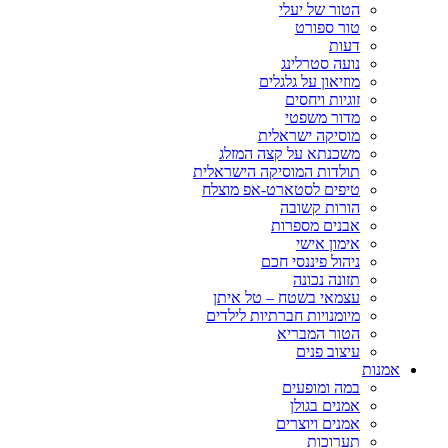
הטור של יעלי
טור ספורט
דעות
נועה סטרלינג
מוזיאון על גלגלים
זוגיות ויחסים
מדור משפטי
מוסיקה ישראלית
משכנתא על קצה המזלג
תולדות המוסיקה הישראלית
טיפים לסטארט-אפ מוצלח
הורות קשובה
אבנים מספרות
אימון אישי
ניהול פיננסי חכם
תזונה נכונה
עצמאי בשטח – טל איתן
מיומנויות חברתיות לילדים
הטור המבריא
עיצוב פנים
אמנות
במה ומופעים
אמנים בגולן
אמנים ויוצרים
תערוכות