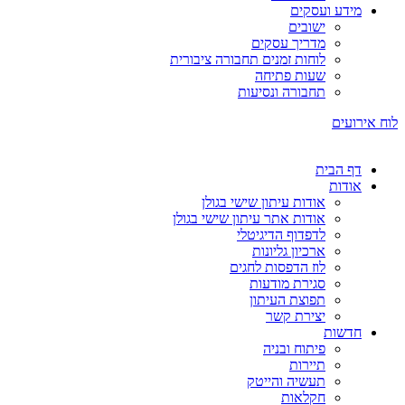
מידע ועסקים
ישובים
מדריך עסקים
לוחות זמנים תחבורה ציבורית
שעות פתיחה
תחבורה ונסיעות
לוח אירועים
דף הבית
אודות
אודות עיתון שישי בגולן
אודות אתר עיתון שישי בגולן
לדפדוף הדיגיטלי
ארכיון גליונות
לוז הדפסות לחגים
סגירת מודעות
תפוצת העיתון
יצירת קשר
חדשות
פיתוח ובניה
תיירות
תעשיה והייטק
חקלאות