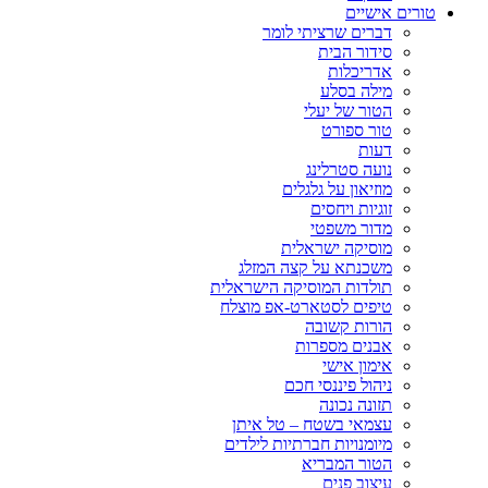
טורים אישיים
דברים שרציתי לומר
סידור הבית
אדריכלות
מילה בסלע
הטור של יעלי
טור ספורט
דעות
נועה סטרלינג
מוזיאון על גלגלים
זוגיות ויחסים
מדור משפטי
מוסיקה ישראלית
משכנתא על קצה המזלג
תולדות המוסיקה הישראלית
טיפים לסטארט-אפ מוצלח
הורות קשובה
אבנים מספרות
אימון אישי
ניהול פיננסי חכם
תזונה נכונה
עצמאי בשטח – טל איתן
מיומנויות חברתיות לילדים
הטור המבריא
עיצוב פנים