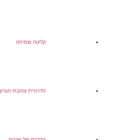
קליטה וצמיחה
הדרורית צהובת-הגרון
הדדיות של שכנים