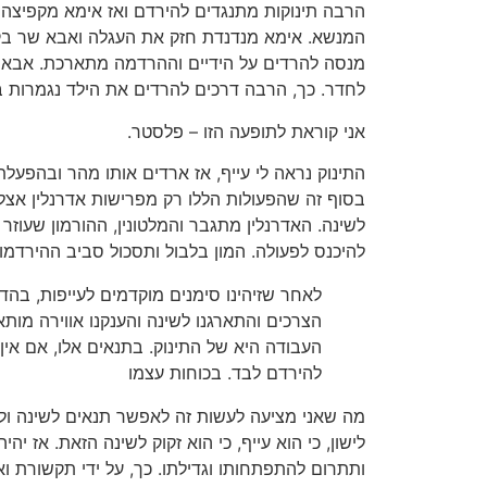
הרבה תינוקות מתנגדים להירדם ואז אימא מקפיצה ע
המנשא. אימא מנדנדת חזק את העגלה ואבא שר בקו
מנסה להרדים על הידיים וההרדמה מתארכת. אבא 
לחדר. כך, הרבה דרכים להרדים את הילד נגמרות ב
אני קוראת לתופעה הזו – פלסטר.
התינוק נראה לי עייף, אז ארדים אותו מהר ובהפעלת
בסוף זה שהפעולות הללו רק מפרישות אדרנלין אצל 
לשינה. האדרנלין מתגבר והמלטונין, ההורמון שעוז
להיכנס לפעולה. המון בלבול ותסכול סביב ההירדמו
לאחר שזיהינו סימנים מוקדמים לעייפות, בהדר
הצרכים והתארגנו לשינה והענקנו אווירה מותא
העבודה היא של התינוק. בתנאים אלו, אם אין 
להירדם לבד. בכוחות עצמו
מה שאני מציעה לעשות זה לאפשר תנאים לשינה ול
לישון, כי הוא עייף, כי הוא זקוק לשינה הזאת. אז יהי
ותתרום להתפתחותו וגדילתו. כך, על ידי תקשורת וא