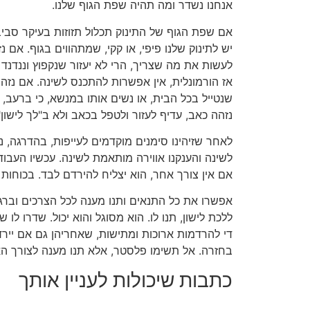
אנחנו נשדר ומה תהיה שפת הגוף שלנו.
אם שפת הגוף של התינוק תכלול תזוזות בעיקר סביב
יש לתינוק שלנו פיפי, או קקי, שמתהווים בגוף. אם נז
לעשות את מה שצריך, הרי לא יעזור שנקפוץ וננדנד ח
אז הורמונלית, אין אפשרות להתכנס לשינה. אם נזהה
שנטייל בכל הבית, או נשים אותו במנשא, כי ברעב,
נזהה כאב, עדיף לעזור ולטפל בכאב ולא ב"לך לישון"
לאחר שזיהינו סימנים מוקדמים לעייפות, בהדרגה, נ
לשינה והענקנו אווירה מותאמת לשינה. עכשיו העבוד
אם אין צורך אחר, הוא יצליח להירדם לבד. בכוחות 
אפשרו את כל התנאים ותנו מענה לכל הצרכים וברג
ללכת לישון, תנו לו. הוא מסוגל והוא יכול. שדרו לו 
די להרדמות ארוכות ומתישות, שאחריהן גם אם יירד
בחזרה. אל תשימו פלסטר, אלא תנו מענה לצורך הא
כתבות שיכולות לעניין אותך