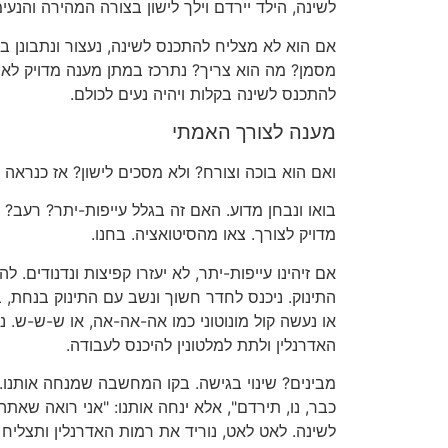
לשינה, הילד יירדם וילך לישון בצורה המהירה והנעימ
אם הוא לא מצליח להתכנס לשינה, נעצור ונתבונן 
מסמן? מה הוא צריך? נתרכז במתן מענה מדויק לאות
להתכנס לשינה בקלות ויהיה נעים לכולם.
מענה לצורך האמתי
ואם הוא בוכה וצורח? ולא מסכים לישון? אז כנראה 
בואו ונבחן מדוע. האם זה בגלל עייפות-יתר? רעב? 
מדויק לצורך. צאו מהסיטואציה. בחנו.
אם זיהינו עייפות-יתר, לא יעזרו קפיצות ונדנודים. ל
התינוק. ניכנס לחדר חשוך ונשב עם התינוק בנחת, בל
או נעשה קול מונוטוני כמו אה-אה-אה, או ש-ש-ש. 
האדרנלין ולתת למלטונין להיכנס לעבודה.
מבינים? שינוי בגישה. בקו המחשבה שמנחה אותנו. ל
כבר, נו, תירדם", אלא ינחה אותנו: "אני רואה שאת
לשינה. לאט לאט, נוריד את רמות האדרנלין ותצליח