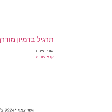
תרגיל בדמיון מודרך
אורי הייטנר
קרא עוד->
גשר צמח *9924 צ׳יטו טיגו 8 פרו המותג הסיני הגיע לצפון