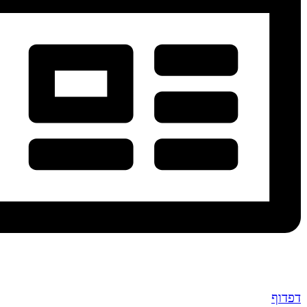
דפדוף