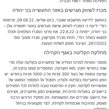
הפעילות מאתר רשות הכנרת.
מכרז לשיווק מגרשים באזור התעשייה בני יהודה
בהמשך לידיעה מהשבוע שעבר, ביום שלישי, 09.08.22, פרסמה
רמ"י ידיעה כי המכרז לשיווק שישה מגרשים באזור תעשייה גולן –
בני יהודה, ייפתח ב-22.8.22. את פרטי המכרז המלאים תוכלו
למצוא באתר רמ"י, תחת מכרזי מקרקעין, מכרז פומבי מס'
267/2022. הציבור מוזמן לשלוח הצעות.
מחלקת הקליטה באגף הקהילה
מספר הפניות למרכז המידע של מתעניינים בקליטה עולה מדי
שנה בחודשי הקיץ. מאז הקורונה, המספרים קפצו ובקיץ זה,
קפיצה נוספת של כעוד 300 פניות על כ-1000 פניות בחודש. יש
המון התעניינות בקליטה ולצדה, תסכול על המספר המועט של
אפשרויות לקליטה. הקיץ זו הזדמנות טובה להודות לכל הפעילים
ביישובים, בוועדות ההיכרות, שפוגשים המון מתעניינים, מציגים
את היישוב ומכירים את המשפחות. זהו תפקיד הדורש הרבה
מאמץ, מחויבות ואכפתיות לקהילה, לצד מקצועיות בניהול