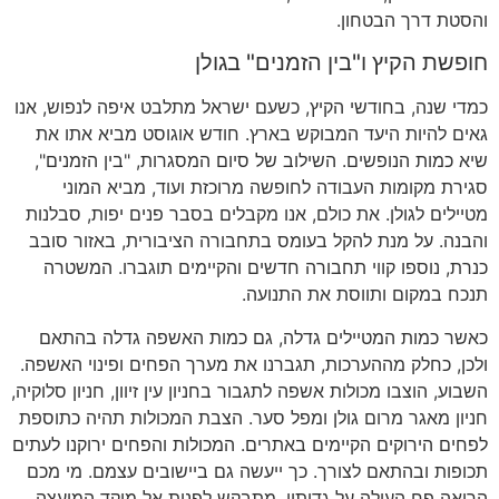
והסטת דרך הבטחון.
חופשת הקיץ ו"בין הזמנים" בגולן
כמדי שנה, בחודשי הקיץ, כשעם ישראל מתלבט איפה לנפוש, אנו
גאים להיות היעד המבוקש בארץ. חודש אוגוסט מביא אתו את
שיא כמות הנופשים. השילוב של סיום המסגרות, "בין הזמנים",
סגירת מקומות העבודה לחופשה מרוכזת ועוד, מביא המוני
מטיילים לגולן. את כולם, אנו מקבלים בסבר פנים יפות, סבלנות
והבנה. על מנת להקל בעומס בתחבורה הציבורית, באזור סובב
כנרת, נוספו קווי תחבורה חדשים והקיימים תוגברו. המשטרה
תנכח במקום ותווסת את התנועה.
כאשר כמות המטיילים גדלה, גם כמות האשפה גדלה בהתאם
ולכן, כחלק מההערכות, תגברנו את מערך הפחים ופינוי האשפה.
השבוע, הוצבו מכולות אשפה לתגבור בחניון עין זיוון, חניון סלוקיה,
חניון מאגר מרום גולן ומפל סער. הצבת המכולות תהיה כתוספת
לפחים הירוקים הקיימים באתרים. המכולות והפחים ירוקנו לעתים
תכופות ובהתאם לצורך. כך ייעשה גם ביישובים עצמם. מי מכם
הרואה פח העולה על גדותיו, מתבקש לפנות אל מוקד המועצה