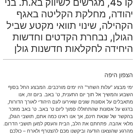
קו
45,
מגרשים לשיווק בא
.
ת
.
בני
יהודה
,
מחלקת
הקליטה
באגף
הקהילה
,
שינוי תוואי מקטע שביל
הגולן
,
נבחרת הקדטים
וחדשות
היחידה
לחקלאות
חדשנות
גולן
הצפון היפה
ימי מבצע "עלות השחר" היו ימים מורכבים. המבצע החל בסוף
השבוע והמשיך אל תוך יום התענית, ט' באב. ביום זה, אנו
מתאבלים על אסונות שונים שאירעו לעם היהודי לאורך הדורות,
בדגש על אסונות שהתחוללו סמוך ליום ט' באב. ט' באב מוזכר
בהקשר של שנאת חינם, אך אנו ראינו כמה אתם, תושבי הגולן,
מלאי אהבה. פתחתם את הלב, הבית והעסק למען תושבי הדרום.
מהרגע שהוצאנו הודעה וביקשנו מכם להצטרף ולארח – כולכם