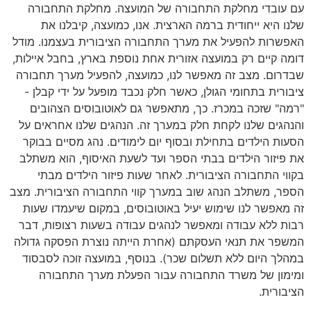
עם עובדי מחלקת התחבורה של המועצה. מחלקת התחבורה
שלנו היא ייחודית ברמה הארצית. אנו, כמועצה, קיבלנו את
האפשרות להפעיל את מערך התחבורה הציבורית בעצמנו. מודל
דומה קיים רק במועצה אזורית אחת נוספת בארץ, בחבל איילות,
שבדרום. מצב זה מאפשר לנו, כמועצה, להפעיל מערך תחבורה
ציבורית בתחומי הגולן, כאשר חלק נכבד מופעל על ידי קבלן -
"רמה" שזכה במכרז. כך, מתאפשר גם לאוטובוסים הצהובים
והנהגים שלנו לקחת חלק במערך זה. הנהגים שלנו אחראים על
הסעות הילדים בתחילת ובסוף יום לימודים. נהג מסיים בבוקר
את פיזור הילדים בבתי הספר ועד לשעת האיסוף, הוא משתלב
בקווי התחבורה הציבורית. לאחר שעות פיזור הילדים מבתי
הספר, משתלב הנהג שוב במערך קווי התחבורה הציבורית. מצב
זה מאפשר לנו שימוש יעיל באוטובוסים, במקום שיעמדו שעות
רבות ללא עבודה ומאפשר לנהגים עבודה בשעות רצופות, דבר
המשפר את תנאי העסקתם (אחרת הייתה נוצרת הפסקה גדולה
במהלך היום ללא תשלום שכר). בנוסף, במועצה זוכה לסבסוד
ומימון של משרד התחבורה עבור הפעלת מערך התחבורה
הציבורית.