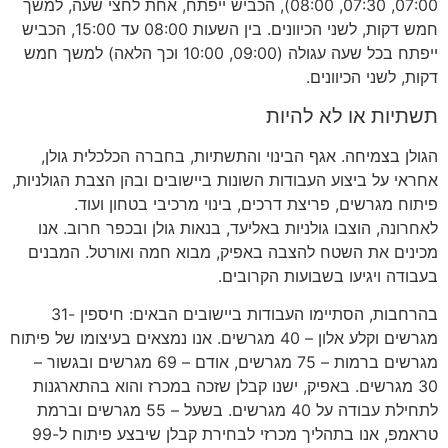
07:00, 07:30, 08:00), הכביש ייפתח, אחת לחצי שעה, למשך
חמש דקות, לשני הכיוונים. בין השעות 08:00 עד 15:00, הכביש
ייפתח בכל שעה עגולה (09:00, 10:00 וכך הלאה) למשך חמש
דקות, לשני הכיוונים.
תשתיות או לא להיות
הגולן בצמיחה. אגף הבינוי והתשתיות, בחברה הכלכלית גולן,
אחראי על ביצוע העבודות השונות ביישובים ובהן הצבת הגולניות,
פיתוח מגרשים, פריצת דרכים, בינוי מרכיבי בטחון ועוד.
לאחרונה, הוצבו גולניות באליעד, בנאות גולן ובכפר חרוב. אנו
מכינים את השטח להצבה באפיק, מבוא חמה ואורטל. המבנים
בעבודה ויגיעו בשבועות הקרובים.
בהרחבות, הסתיימו העבודות ביישובים הבאים: חיספין -31
מגרשים וקלע אלון – 40 מגרשים. אנו נמצאים בעיצומו של פיתוח
מגרשים ברמות – 75 מגרשים, אודם – 69 מגרשים ובגשור –
30 מגרשים. באפיק, ישנו קבלן שזכה במכרז והוא בהתארגנות
לתחילת עבודה על 40 מגרשים. בשעל – 55 מגרשים וברמת
טראמפ, אנו בתהליך מכרזי לבחירת קבלן שיבצע פיתוח ל-99