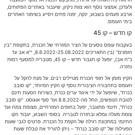
ולעדכן. אמצעי נוסף הוא צוות ניקיון, שיעבור באתרים הפתוחים,
ארבע פעמים בשבוע, ינקה, יפנה פחים ויסייע בשימור האתרים
בימי העומס.
קו חדש – קו 45
בעקבות עומס נוסעים על הציר המזרחי של הכנרת, בתקופת "בין
הזמנים" (בין התאריכים 8.8.2022-25.08.2022, י"א אב עד
כ"ח אב), יופעל קו תגבור חדש – קו 45, מטבריה למסעף רמות
וחזרה.
הקיץ מזמן אל חופי הכנרת מטיילים רבים. על מנת להקל על
העומס בתחבורה הציבורית נוסף קו הקיץ המיוחד, "קו סובב
כנרת", שיופעל על ידי איגוד ערים כנרת, כשירות הסעות חינם
לטובת הנופשים, החל מה-8.8.2022 ועד סוף אוגוסט. "קו סובב
כנרת", חינמי מתוגבר, יפעל בחופים המזרחיים, מצומת צמח ועד
צומת מעלה גמלא ובחזרה לטבריה. בסופי השבוע, יעבוד הקו
החינמי במתכונת רגילה של הקפת כל הכנרת. פרטים לגבי שעות
הפעילות של "קו סובב כנרת" – ניתן להוריד את טבלת שעות