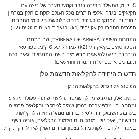
15 ק"מ, המשלב חתירה בנהר וקטעי מעבר של ריצה עם
הקיאקים בגדה. אלפי חותרים מכל העולם לוקחים חלק במרתון
ייחודי זה, המתקיים בעיירה נידחת הלובשת חג בימי התחרות.
הנערים התחרו בקיאק יחיד (k1) והנערות בצוותים זוגיים (k2).
התחרות השנייה, RIBERA DE ARRIBA"", שם התחרו
הספורטאים בקיאק זוגי (k2) למרחק של 6 ק"מ. ספורטאי
הנבחרת הגיעו להישגים מרשימים בשתי התחרויות. גאים בכם
ומברכים אתכם על ההתמדה וההישגים!
חדשות היחידה לחקלאות חדשנות גולן
הפוטנציאל הגדול בחקלאות הגולן
בימים אלו, מתגבש מהלך שמטרתו ליצור שיתוף פעולה מקצועי
ומסחרי בין מו"פ ערבה, "מכון שמיר למחקר" וחקלאים פרטיים
בערבה. השבוע, ירדו לסיור בדרום מנהל היחידה לחקלאות
וחדשנות, יאיר גולן ומנהל חוות היזמות החקלאית, אוריה רשף,
במטרה לקדם חלקות מודל בצפון ובדרום הגולן לגידול ירקות קיץ.