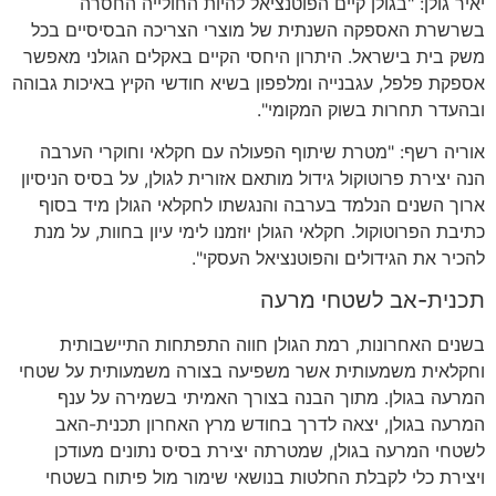
יאיר גולן: "בגולן קיים הפוטנציאל להיות החולייה החסרה
בשרשרת האספקה השנתית של מוצרי הצריכה הבסיסיים בכל
משק בית בישראל. היתרון היחסי הקיים באקלים הגולני מאפשר
אספקת פלפל, עגבנייה ומלפפון בשיא חודשי הקיץ באיכות גבוהה
ובהעדר תחרות בשוק המקומי".
אוריה רשף: "מטרת שיתוף הפעולה עם חקלאי וחוקרי הערבה
הנה יצירת פרוטוקול גידול מותאם אזורית לגולן, על בסיס הניסיון
ארוך השנים הנלמד בערבה והנגשתו לחקלאי הגולן מיד בסוף
כתיבת הפרוטוקול. חקלאי הגולן יוזמנו לימי עיון בחוות, על מנת
להכיר את הגידולים והפוטנציאל העסקי".
תכנית-אב לשטחי מרעה
בשנים האחרונות, רמת הגולן חווה התפתחות התיישבותית
וחקלאית משמעותית אשר משפיעה בצורה משמעותית על שטחי
המרעה בגולן. מתוך הבנה בצורך האמיתי בשמירה על ענף
המרעה בגולן, יצאה לדרך בחודש מרץ האחרון תכנית-האב
לשטחי המרעה בגולן, שמטרתה יצירת בסיס נתונים מעודכן
ויצירת כלי לקבלת החלטות בנושאי שימור מול פיתוח בשטחי