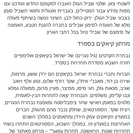
לשטחי צאן. שלטי שביל הגולן הועברו למקומם החדש ועודכנו עם
מפות ומידע עבור המטיילים, בעברית ואנגלית ותוואי השביל סומן
בצבעי שביל הגולן: ירוק-כחול-לבן. השינוי נעשה בשיתוף פעולה
מלא של הוועדה לסימון שבילים בחברה להגנת הטבע, האמונה
על סימונם של שבילי טיול בכל רחבי הארץ.
מרתון קיאקים בספרד
נבחרת הקדטים (גיל נערים) של ישראל בקיאקים אולימפיים
חזרה השבוע מסדרת תחרויות בספרד.
חברות וחברי נבחרת ישראל בקיאקים הם ירדן ששון, מרמות,
שירה בן דוד, מאבנ"י אית"ן, שקד רודף שלום, נטע וולף ויואב
שגיב, מנאות גולן, חגי סיסו, ממיצר, מעיין מרום, ממעלה גמלא
ונבו קליימן, משלפים. הנבחרת יצאה לתחרות הבין-לאומית,
מלווים במאמן האישי שחר צימבליסטה ומאמנת נבחרת הנערים,
רונית שקד. הספורטאים, שחלק נכבד מהם מהגולן, חברים
במועדון הקיאקים עמק הירדן ומתאמנים במהלך השנים
האחרונות במועדון זה. במהלך השבוע, הספורטאים התחרו בשתי
תחרויות שונות. הראשונה, תחרות sella"" – מרתון מאתגר של