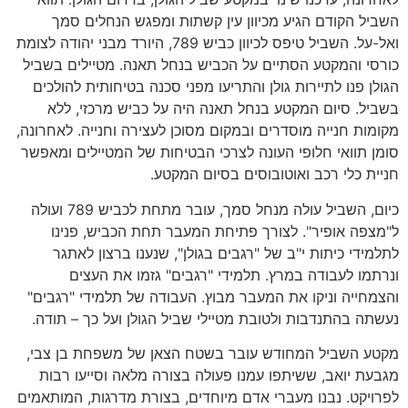
השביל הקודם הגיע מכיוון עין קשתות ומפגש הנחלים סמך
ואל-על. השביל טיפס לכיוון כביש 789, היורד מבני יהודה לצומת
כורסי והמקטע הסתיים על הכביש בנחל תאנה. מטיילים בשביל
הגולן פנו לתיירות גולן והתריעו מפני סכנה בטיחותית להולכים
בשביל. סיום המקטע בנחל תאנה היה על כביש מרכזי, ללא
מקומות חנייה מוסדרים ובמקום מסוכן לעצירה וחנייה. לאחרונה,
סומן תוואי חלופי העונה לצרכי הבטיחות של המטיילים ומאפשר
חניית כלי רכב ואוטובוסים בסיום המקטע.
כיום, השביל עולה מנחל סמך, עובר מתחת לכביש 789 ועולה
ל"מצפה אופיר". לצורך פתיחת המעבר תחת הכביש, פנינו
לתלמידי כיתות י"ב של "רגבים בגולן", שנענו ברצון לאתגר
ונרתמו לעבודה במרץ. תלמידי "רגבים" גזמו את העצים
והצמחייה וניקו את המעבר מבוץ. העבודה של תלמידי "רגבים"
נעשתה בהתנדבות ולטובת מטיילי שביל הגולן ועל כך – תודה.
מקטע השביל המחודש עובר בשטח הצאן של משפחת בן צבי,
מגבעת יואב, ששיתפו עמנו פעולה בצורה מלאה וסייעו רבות
לפרויקט. נבנו מעברי אדם מיוחדים, בצורת מדרגות, המותאמים