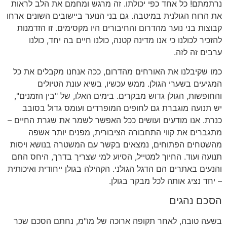
נרתמתם! כל אחד כפי יכולתו. זה מרגש ומחמם את הלב לראות
את הרוח הגולנית במיטבה. גם בני הנוער ביישובים השונים ארחו
קבוצות בני נוער מהדרום והחיבורים היו מקסימים. זו הזדמנות
להזכיר לכולנו כי אנו מדינה קטנה, כולנו חיים בה יחד, כולנו
ערבים זה לזה.
כמו שקיבלנו את האורחים מהדרום, ככה אנחנו מקבלים את כל
המגיעים בשערי הגולן. ממש עכשיו, בשיא עונת הטיולים
והחופשות, הגולן גדוש מבקרים. בימים האלו, של "בין הזמנים",
יש תנועה מוגברת גם לחופים המופרדים ועומס גדול בסובב
כנרת. אנו מודעים ועושים ככל האפשר לשמר את שגרת החיים –
מתגברים את קווי התחבורה הציבורית, מפנים יותר אשפה
מהשטחים הפתוחים, נמצאים בקשר עם המשטרה בנושא ויסות
תנועה ועוד. החיוך למטייל, הסיוע למי שצריך בדרך, היחס החם
והנעים באתרים הם הדגל הגולני. הקהילה בגולן ייחודית ואיכותית
– יחד נציג אותה לכל מבקר בגולן.
הסכם נהגים
בשעה טובה, לאחר תקופה ארוכה של מו"מ, נחתם הסכם שכר