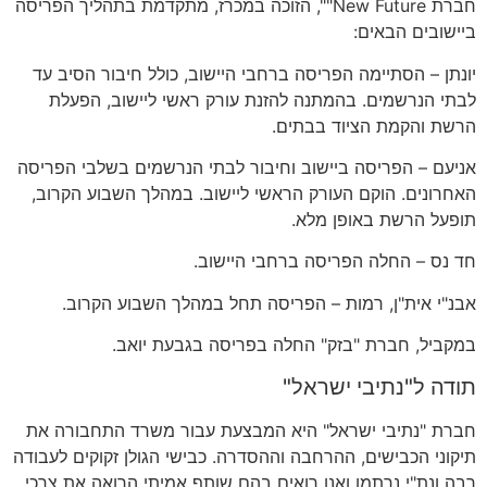
חברת New Future"", הזוכה במכרז, מתקדמת בתהליך הפריסה
ביישובים הבאים:
יונתן – הסתיימה הפריסה ברחבי היישוב, כולל חיבור הסיב עד
לבתי הנרשמים. בהמתנה להזנת עורק ראשי ליישוב, הפעלת
הרשת והקמת הציוד בבתים.
אניעם – הפריסה ביישוב וחיבור לבתי הנרשמים בשלבי הפריסה
האחרונים. הוקם העורק הראשי ליישוב. במהלך השבוע הקרוב,
תופעל הרשת באופן מלא.
חד נס – החלה הפריסה ברחבי היישוב.
אבנ"י אית"ן, רמות – הפריסה תחל במהלך השבוע הקרוב.
במקביל, חברת "בזק" החלה בפריסה בגבעת יואב.
תודה ל"נתיבי ישראל"
חברת "נתיבי ישראל" היא המבצעת עבור משרד התחבורה את
תיקוני הכבישים, ההרחבה וההסדרה. כבישי הגולן זקוקים לעבודה
רבה ונת"י נרתמו ואנו רואים בהם שותף אמיתי הרואה את צרכי