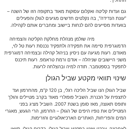
התהליך.
גם ועדות קליטה ואקלום עסוקות מאוד בתקופה הזו של השנה –
"עונת הנדידה", בה נקלטים חדשים מגיעים לגולן והפעילים
בוועדות מסייעים להם לנחות ביישוב ומחברים אותם לקהילה.
מיה שולמן מנהלת מחלקת הקליטה והצמיחה
הדמוגרפית סיימה את תפקידה ולתפקיד נכנסת רעות טל לוי,
מאודם. רעות מגיעה עם ניסיון בניהול קהילה ובצמיחה דמוגרפית
משני היישובים שניהלה – אודם ורמת טראמפ. רעות תיכנס
לתפקיד בספטמבר. תודה למיה ובהצלחה לרעות.
שינוי תוואי מקטע שביל הגולן
שביל הגולן הנו שביל הליכה רגלי, בן 120 ק"מ, מהחרמון ועד
לתצפית על הכנרת. השביל פופולרי מאוד בקרב מטיילים והולך
ותופס תאוצה, מאז סומן בשנת 2007. השביל מציג בפני
המטיילים את נופיו היפים של הגולן – החרמון, הרי הגעש, מאגרי
המים והפריחות, האתרים הארכיאולוגיים והזרימות.
לאחרונה, ערכנו שינוי במקטע שביל הגולן, בדרום הגולן. תוואי