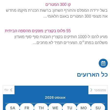
קו 300 המטרים
בשל ירידת המפלס והחורף השחון: ברשות הכנרת מיקמו מחדש
את מצופי 300 המטרים באגם הלאומי…
55 פלוס בקצרין: מזנקים מהספה הביתית
מגיע להם: ל-1000 הותיקים בקצרין הובטח סוף סוף מועדון
משלהם במתנ״ס. הצעירים תמיד לא מחכים…
כל הארועים
ספטמבר
יולי
אוגוסט 2026
SA
FR
TH
WE
TU
MO
SU