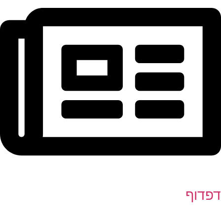
דפדוף