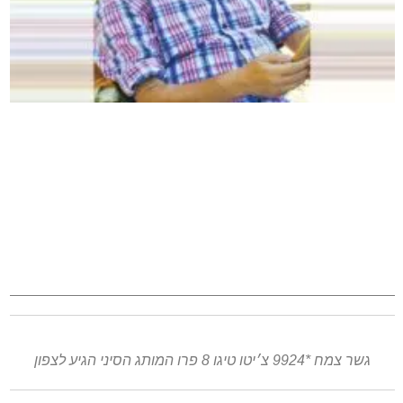
גשר צמח *9924 צ׳יטו טיגו 8 פרו המותג הסיני הגיע לצפון