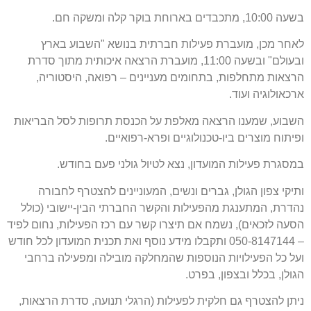
בשעה 10:00, מתכבדים בארוחת בוקר קלה ומשקה חם.
לאחר מכן, מועברת פעילות חברתית בנושא "השבוע בארץ
ובעולם" ובשעה 11:00, מועברת הרצאה איכותית מתוך סדרת
הרצאות מתחלפות, בתחומים מעניינים – רפואה, היסטוריה,
ארכאולוגיה ועוד.
השבוע, שמענו הרצאה מאלפת על הכנסת תרופות לסל הבריאות
ופיתוח מוצרים ביו-טכנולוגיים ופרא-רפואיים.
במסגרת פעילות המועדון, נצא לטיול גולני פעם בחודש.
ותיקי צפון הגולן, גברים ונשים, המעוניינים להצטרף לחבורה
נהדרת, המתענגת מהפעילות והקשר החברתי הבין-יישובי (כולל
הסעה לזכאים), נשמח אם תיצרו קשר עם רכז הפעילות, נחום לפיד
– 050-8147144 ותקבלו מידע נוסף ואת תכנית המועדון לכל חודש
ועל כל הפעילויות הנוספות שהמחלקה מובילה ומפעילה ברחבי
הגולן, בכלל ובצפון, בפרט.
ניתן להצטרף גם חלקית לפעילות (הרגלי תנועה, סדרת הרצאות,