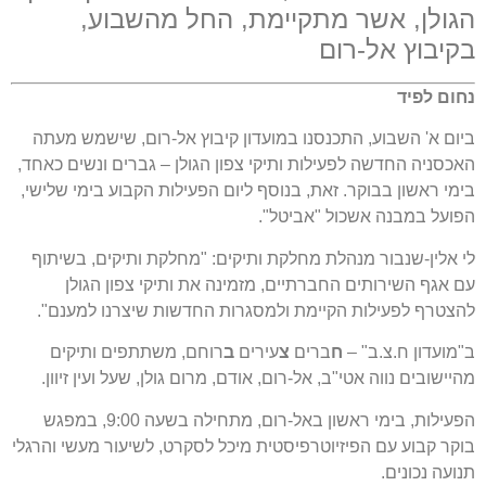
הגולן, אשר מתקיימת, החל מהשבוע,
בקיבוץ אל-רום
נחום לפיד
ביום א' השבוע, התכנסנו במועדון קיבוץ אל-רום, שישמש מעתה
האכסניה החדשה לפעילות ותיקי צפון הגולן – גברים ונשים כאחד,
בימי ראשון בבוקר. זאת, בנוסף ליום הפעילות הקבוע בימי שלישי,
הפועל במבנה אשכול "אביטל".
לי אלין-שנבור מנהלת מחלקת ותיקים: "מחלקת ותיקים, בשיתוף
עם אגף השירותים החברתיים, מזמינה את ותיקי צפון הגולן
להצטרף לפעילות הקיימת ולמסגרות החדשות שיצרנו למענם".
ב"מועדון ח.צ.ב" –
ח
ברים
צ
עירים
ב
רוחם, משתתפים ותיקים
מהיישובים נווה אטי"ב, אל-רום, אודם, מרום גולן, שעל ועין זיוון.
הפעילות, בימי ראשון באל-רום, מתחילה בשעה 9:00, במפגש
בוקר קבוע עם הפיזיוטרפיסטית מיכל לסקרט, לשיעור מעשי והרגלי
תנועה נכונים.