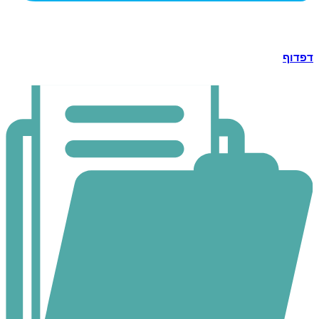
דפדוף