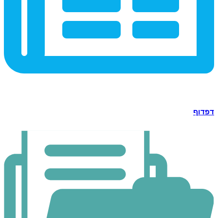
דפדוף