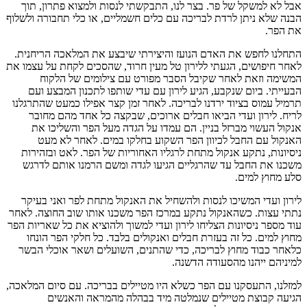
אבל לא למשקל של פר. בצר לנו, התבקשתי לנסות ולמצוא פתרון, תוך
הבנה שלא ניתן לרדת לבריכה עם כלים חשמליים, או כלי תחבורה ולשלוף
את הפר.
התחלנו לחפש את האדם הנועז והיצירתי שיבצע את המלאכה הריחנית.
לאחר חיפושים, הגעתי ללירון טל מעין חרוד, שהסכים לקחת על עצמו את
המשימה וזאת לאחר שקיבל הסבר מפורט עם צילומים של הלקוח
הבעייתי. ביום שנקבע, הגיע לירון עם עדי שותפו לתכנון המבצע ועם
תרמיל עמוס בציוד ירדנו לבריכה. לאחר זמן קצר אפילו כמעט שהתרגלנו
לריח. לירון ועדי הביאו חבלים ארוכים, שבקצה כל אחד מהם מחובר
אנקול העשוי מברזל בניין. הם עמדו על הגדה מעל הפר והשליכו את
האנקול עם החבל לכיוון הפר השקוע בחלקו במים. לאחר לא מעט
ניסיונות, נתקע אנקול מתחת לרגליו האחוריות של הפר. לאט ובזהירות
משכנו את החבל עד שהרגליים הגיעו לגדה ומשם הרמנו אותם לדרגש
סלע מחוץ למים.
לירון ועדי המשיכו לנסות ולהשחיל את האנקול מתחת לפר ואני בעיקר
נתתי עצות. כשהאנקול נתקע במרכז הפר משכנו אותו שוב החוצה. לאחר
עוד מספר ניסיונות הצליחו לירון ועדי למשוך ולהוציא את כל שאריות הפר
מחוץ למים. כל זה בעזרת חבלים ואנקולים בלבד. כל חלקי הפר הונחו
כלאחר כבוד מחוץ לבריכה, כדי שהתנים, השועלים ושאר אוכלי הבשר
למיניהם ייהנו מהסעודה הדשנה.
למזלנו, התעסקנו עם הפר כשלא היו מטיילים בבריכה. עם סיום המלאכה,
הגיעה קבוצת מטיילים שנמלטה מיד בבהלה מהמראה והאנשים