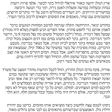
ארץ הגולן ידועה כאזור אידאלי לגידול בקר לבשר. אלפי פרות רועות
בנחת ובשלווה במרעה ומעלות לאטן גירה, תוך כדי תנועה ורביצה
במישורים הירוקים. רוב העדרים מנוהלים היטב על ידי בוקרים חרוצים,
המשכימים עם שחר, מאכפים את הסוסים ויוצאים לרכוב בתוך העדר.
בחודש ינואר, התרחשה תקלה שגרמה למיטב המוחות הנוגעים בדבר
לאמץ אותם כדי לחפש פתרון. אחד הפרים הגיע למצוק (שלא היה מגודר)
שמעל מפל דבורה, בנחל ג'ילבון המטויל ומשום מה נפל מגובה 9 מ', היישר
לתוך הבריכה. כידוע, בקר לא מתנהג במים כמו דגים והעצוב מכול קרה.
הפר טבע ונסחף בתוך המים לכיוון הגדה, אבל נשאר בבריכה. מטבע
הדברים, כמות מסיבית של בשר במשקל של כ-700 קילו, שנמצאת זמן
ממושך במים, מתפרקת לאט, אבל בטוח. המים הקרים האטו את קצב
התפרקות הפר וככל שהזמן חלף, התחיל הפר להדיף ריחות עזים,
מבאישים ולא נעימים של בשר רקוב.
אוריה, פקח מרכז הגולן החרוץ, החל לקבל הודעות מחדר המצב של משרד
החינוך וממטיילים אחרים על "פרה גדולה ששוכבת חצי שקועה במים
ואינה יוצאת החוצה". כל מטלפן טרח לתאר בפירוט רב את אופי וטיב
הריחות מאזור הבריכה. בינתיים, הציב אוריה שלטים הממליצים לא
להיכנס למים המצחינים. למזלנו, המים כל כך קרים שאף מטייל לא ניסה
להיכנס לבריכה, אולם הריח היה בלתי נסבל וככל שהזמן חלף, הוא הלך
וגבר.
ניסינו לטכס עצה ולחשוב כיצד מוציאים אותו מהמים. בדקנו עם יחידת
חילוץ גולן. האמצעים שברשותם מתאימים גם לבני אדם גדולים מאוד,