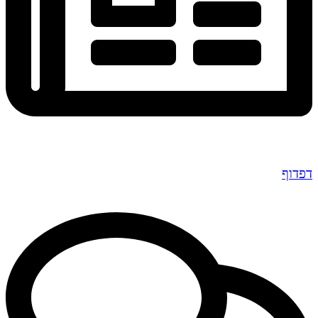
דפדוף