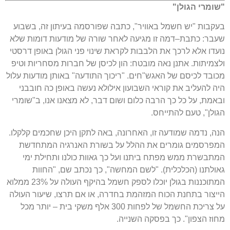
"
שומרי הגולן
"
בעקבות
"
יש חשמל באוויר
",
כתבה שפורסמה בעיתון זה
,
בשבוע
שעבר
:
כתבת
–
דמה זו מגיעה לאחר שורה של מודעות דומות שלא
נועדו אלא לרכך את הלבבות לקראת שינוי פני הגולן באופן דרסטי
ולצמיתות
.
אתנן נאה מובטח
:
הון לכיסן של חברות מסחריות וטיפ
מכובד לכיסם של האגש
"
חים
. "
ריכוך התודעה
"
באותן מודעות עלול
היה להעליב את קוראי השבועון אילולא נעשה באופן כה חובבני
ובאמת
,
על כל כך הרבה כלום ושום דבר
,
לא מצאנו אנו
,
ב
"
שומרי
הגולן
",
טעם להתייחס
.
הנה
,
נדמה שמודעה זו
,
האחרונה
,
באה לתקן היכן שחכמים קלקלו
.
המפרסמים גומרים את ההלל על בשורת האנרגיה המתחדשת
המתבשרת ממש מפתח ביתנו ועל כך גאוות כולנו ותחילת ימי
גאולתנו
(
הכלכלית
). "
לשם המחשה
",
כך נכתב שם
, "
החוות
המתוכננות בגולן יוכלו לספק חשמל בהיקף העולה על
23%
ממלוא
הייצור בתחנת הכוח המזהמת בחדרה
,
או אם תרצו
,
שיעור העולה
על צריכת החשמל של לפחות
300
אלף משקי בית
–
יותר מכל
מחוז הצפון
".
כך בפסקה השנייה
.