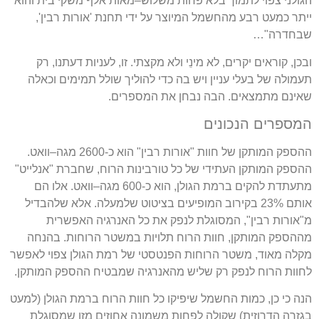
הגולני צפוי לתמוך בלא פחות משלוש
–
מאות אלף משקי בית והוא
ייתר כמעט רבע מהחשמל המיוצר על ידי תחנת
'
אורות רבין
',
שבחדרה
"…
ובכן
,
קוראים יקרים
,
לא מינֵי ולא מקצתי
.
זו
,
לעניות דעתנו
,
רק
תעמולה של בעלי עניין ויש בה כדי להוליך שולל תמימים וכאלה
שאינם מתמצאים
.
הבה נבחן את המספרים
.
המספרים הנכונים
ההספק המותקן של חוות
"
אורות רבין
"
הוא כ
-2600
מגה
–
וואט
.
ההספק המותקן העתידי של כל טורבינות הרוח
,
שחברת
"
אנלייט
"
מתעתדת להקים ברמת הגולן
,
הוא כ
-600
מגה
–
וואט
.
אלו הם
אותם
23%
בקירוב המופיעים בציטוט שלמעלה
.
אלא שלהבדיל
מ
"
אורות רבין
",
המסוגלת לנפק את כל האנרגיה האפשרית
מההספק המותקן
,
חוות הרוח תלויות במשטר הרוחות
.
בהנחה
מקלה מאוד
,
משטר הרוחות הפנטסטי של רמת הגולן צפוי לאפשר
לחוות הרוח לנפק רק שליש מהאנרגיה שמבטיח ההספק המותקן
.
הנה כי כן
,
כמות החשמל שיפיקו כל חוות הרוח ברמת הגולן
(
למעט
בגזרה הדרוזית
)
שקולה לפחות משמונה אחוזים מזו שמסוגלת