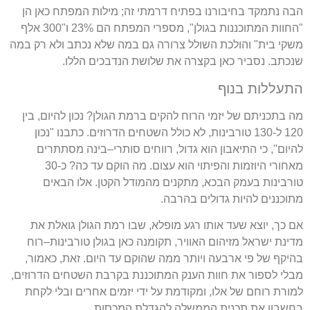
הבה נתמקד בחיבורנו בפתיח דרמתי זה
;
מילות המפתח כאן הן
"
החוות המתוכננות בגולן
",
מספרי המפתח הם
23%
ו
"300
אלף
משקי בית
"
והולכת השולל צרורה גם במה שלא נכתב ולא רק במה
שנכתב
.
נסביר כאן בקצרה את שלושת הנדבכים הללו
.
התעללות בנוף
מה בתכניתם של יזמי הרוח להקים ברמת הגולן
?
נכון להיום
,
בין
120
ל
-130
טורבינות
,
לא כולל השטחים הדרוזים
.
כתבנו
"
נכון
להיום
",
כי התיאבון הוא גדול
,
רווחים סותרי
–
בינה מסתתרים
מאחורי היוזמות והפיתוי הוא עצום
.
מה הוקם עד כה
?
כ
-30
טורבינות בעמק הבכא
,
מתקנים מהמודל הקטן
.
אלו הבאים
מתוכננים להיות גדולים בהרבה
.
אם כך
,
יוצא שעד אותו רגע מופלא
,
שבו רמת הגולן גואלת את
מדינת ישראל מזיהום האוויר
,
תקומנה כאן בגולן טורבינות
–
רוח
בהיקף של פי ארבעה ויותר ממה שהוקם עד היום
.
זאת
,
כאמור
,
מבלי לספור את חוות הענק המתוכננת בקרבת השטחים הדרוזים
,
למורת רוחם של אלו
,
ומקודמת על ידי יזמים אחרים ובלי לקחת
בחשבון את תכנית הממשלה להגדלת המכסות
.