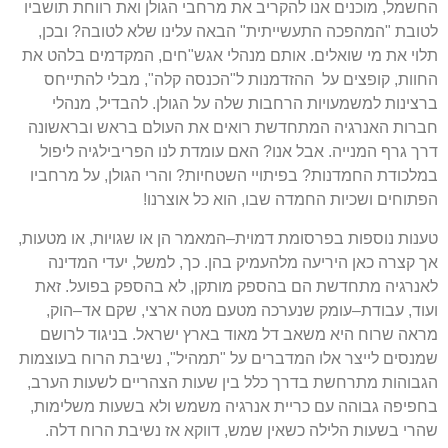
החשמל
,
מוכנים אנו להקריב את מרחבי הגולן ואת רווחת תושביו
לטובת
"
המהפכה התעשייתית
"
הבאה עלינו שלא לטובה
?
ובכן
,
תלוי את מי שואלים
.
אותם מנהלי אגש
"
חים
,
המקדמים בלהט את
החוות
,
קופצים על
ההזדמנות ל
"
הכנסה קלה
",
מבלי להתייחס
ברצינות למשמעויות הרחבות שלה על הגולן
.
להבדיל
,
מנהלי
חברות האנרגיה המתחדשת רואים את העולם בראש ובראשונה
דרך גרף המנייה
.
אבל אנו
?
האם עומדת לנו הפריבילגיה ליפול
במלכודת החמדנות
?
בפיתויי השטחיות
?
והרי הגולן
,
על מרחביו
הפתוחים ושכיות החמדה שבו
,
הוא כל אוצרנו
!
טענות נוספות בפרסומת דמוית
–
המאמר הן או שגויות
,
או מטעות
,
אך קצרה כאן היריעה מלהעמיק בהן
.
כך
,
למשל
,
יעדי המדינה
לאנרגיה מתחדשת הם בהספק מותקן
,
לא בהספק בפועל
.
זאת
ועוד
,
עבודת
–
עומק שנערכה מטעם מטה ארצי
,
שקם אד
–
הוק
,
מראה שרוח היא משאב דל מאוד בארץ ישראל
.
בניגוד לרושם
שמנסים לייצר אלו המדברים על
"
תמהיל
",
נשיבת הרוח בעוצמות
הגבוהות מתרחשת בדרך כלל בין שעות הצהריים לשעות הערב
,
בחפיפה גבוהה עם כריית אנרגיה משמש ולא בשעות משלימות
,
שהרי בשעות הלילה כשאין שמש
,
דווקא אז נשיבת הרוח דלה
.