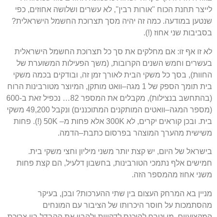
לייצר תחנת הכוח
"
אורות רבין
",
לא עשרים ושלושה אחוזים
,
כפי
שנטען במודעה
.
כמה זה יהיה מסך תצרוכת החשמל הישראלית
?
בסביבות שני אחוז
(!).
לא זו אף זו
:
אם מחלקים את סך כל תצרוכת החשמל הישראלית
בעשרים וחמש השנים הקרובות
, (
משך הפעילות המשוערת של
החוות
),
בסך כל משקי הבית לאורך זמן זה
,
ובודקים בכמה משקי
בית תומך הספק של
1
מגה
–
וואט מותקן
,
המיוצר מטורבינות הרוח
(
בהתחשב בנצילות
),
מקבלים את המספר
82…
נכפיל זאת ב
-600
(
מספר המגה
–
וואטים המותקנים המתוכננים
)
ונקבל
49,200
משקי
בית
.
ובכן קוראים יקרים
,
לא
300K
אלא פחות מ
– 50K (!).
פחות
משישית מהערך המוצהר בפרסום כתבת
–
הדמה
.
בישראל של היום
,
יש קצת יותר משני מיליון וחצי משקי בית
.
חמישים אלף נתמכי הטורבינות
,
בחשבון דלעיל
,
הם קצת פחות
משני אחוז מהמספר הזה
.
מניין בא המרחק העצום בין שתי ההערכות
?
ובכן
,
בעיקר
מהסתמכות על חוסר היכרותו של הציבור עם המונחים
המקצועיים
.
מי יטרח להיכנס לדקויות ולהבין את ההבדל בין צריכת