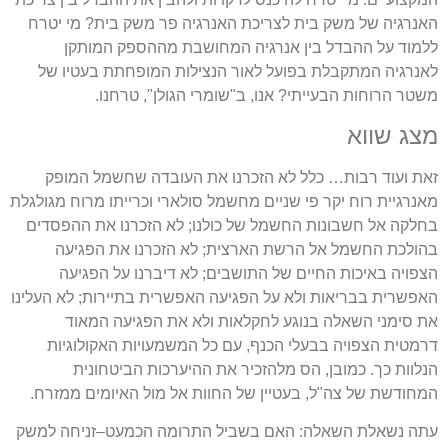
האנרגיה של משק בית לצריכת האנרגיה פר משק בית
?
מי יטרח
ללמוד על ההבדל בין אנרגיה המחושבת מההספק המותקן
לאנרגיה המתקבלת בפועל לאור הנצילות המופחתת בעטיו של
משטר הרוחות הבעייתי
?
אנו
,
ב
"
שומרי הגולן
",
טרחנו
.
מצג שווא
זאת ועוד רבות
…
כלל לא הזכרנו את העובדה שחשמל המופק
מאנרגיית רוח יקר פי שניים מחשמל סולארי וכרייתו מרוח מגולגלת
בחלקה אל חשבונות החשמל של כולנו
;
לא הזכרנו את ההפסדים
בהולכת החשמל אל הרשת הארצית
;
לא הזכרנו את הפגיעה
הצפויה באיכות החיים של התושבים
;
לא דיברנו על הפגיעה
האפשרית בבריאות ולא על הפגיעה האפשרית בתיירות
;
לא העלינו
את סימני השאלה בנוגע לחקלאות ולא את הפגיעה המאוד
דרמטית הצפויה בבעלי הכנף
,
עם כל המשמעויות האקולוגיות
הנלוות כך
.
כמובן
,
הס מלהזכיר את ההיערכות הביטחונית
המחודשת של צה
"
ל
,
בעטיין של החוות אל מול האיומים ממזרח
.
עתה נשאלת השאלה
:
האם בשביל התרומה הכמעט
–
זניחה למשק