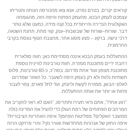
קוראים יקרים
,
בטרם נפרט
,
אנא צאו מהכורסה הנוחה והטריחו
עצמכם לעמק הבכא
.
מהעמק הפתוח והיפה הזה
,
מהגומחה
האקולוגית הנדירה והייחודית בכל קנה מידה
,
כמעט שלא נותר
דבר
.
שורות
–
שורות של שבשבות
–
ענק
,
קווי מתח
,
תחנת השנאה
,
דרכי גישה
.
ברקע
–
פצע מסוג אחר
,
מחצבת הטוף נוגסת בקרבי
החרמונית
.
ההתעללות בעמק הבכא איננה מסתיימת כאן
:
חווה סולארית
רחבת ידיים מתוכננת ממזרח
,
חוות טורבינות לוויינית נוספת
מתוכננת מצפון ועוד אחת מדרום
.
בסה
"
כ
,
כ
-60
טורבינות
,
פלוס
תשתיות נלוות ולא רק בעמק היפה לשעבר
.
כל האזור שמדרום
לאלוני הבשן
,
ממזרח לקשת וליונתן
,
ועד לתל פארס
,
צפוי לעבור
פחות או יותר את אותה ההתעללות
.
"
רגע אחד
!",
אתם ודאי תעירו ותתריסו
, "
האם לא ראוי להקריב את
המרחבים הפתוחים של רמת הגולן כדי להציל את המדינה כולה
ממשבר האקלים
?
מפליטות הפחמן
?
איפה האחריות הציבורית
?
איפה החזון של אנרגיות מתחדשות ואוויר נקי
?
והרי פרויקט הרוח