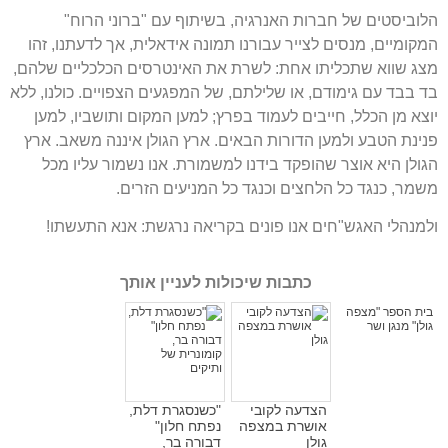
הלוביסטים של חברות האנרגיה
,
בשיתוף עם
"
ברוני הרוח
"
המקומיים
,
מנסים לצייר עבורנו תמונה אידאלית
,
אך לדעתנו
,
זהו
מצג שווא שתכליתו אחת
:
לשרת את האינטרסים הכלכליים שלהם
,
בד בבד עם גימודם
,
או שלילתם
,
של המפגעים הצפויים
.
כולנו
,
ללא
יוצא מן הכלל
,
חייבים לעמוד בפרץ
;
למען המקום ותושביו
,
למען
פנינת הטבע ולמען הדורות הבאים
.
ארץ הגולן איננה משאב
.
ארץ
הגולן היא אוצר שהופקד בידנו למשמורת
.
אנו נשמור עליו מכל
משמר
,
כנגד כל הלחצים וכנגד כל המניעים הזרים
.
ולמנהלי האגש
"
חים אנו פונים בקריאה נרגשת
:
אנא התעשתו
!
כתבות שיכולות לעניין אותך
בית הספר "מצפה
גולן" מנגן ושר
הצדעה לקובי
"כשנסגרת דלת,
אושרת במצפה
נפתח חלון"
גולן
דבורה בר,