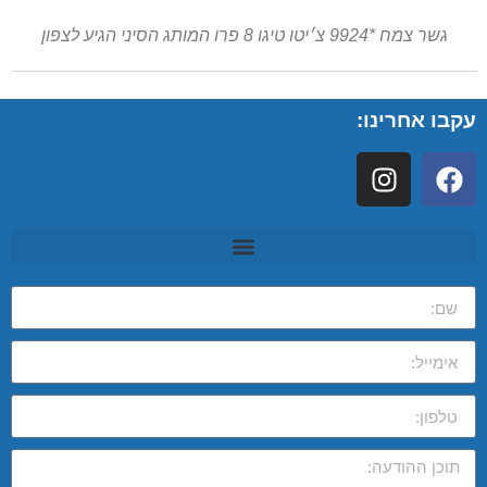
גשר צמח *9924 צ׳יטו טיגו 8 פרו המותג הסיני הגיע לצפון
עקבו אחרינו: