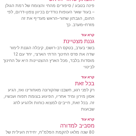
פינה בטבע / סיפורים מהחי והצומח של רמת הגולן
– בעוד שאר העופות נודדים בכיוון צפון–דרום, לפי
החום, הגבתון שחור–הראש מעדיף את זה
מזרח–מערב. כך
קרא עוד
גננת מצטיינת
בשני בערב, בטקס רב-רושם, קיבלה הגננת לימור
שדה את פרס החינוך הדתי הארצי, יחד עם 12
מוסדות בלבד, מכל הארץ ההצטיינות היא על החינוך
לביטוי
קרא עוד
בכל זאת
רק לפני רגע, חשבנו שהקורונה מאחורינו ואז, הגיע
אסון מירון ומיד אחריו, הפיגוע בצומת תפוח ועכשיו,
זה. בכל זאת, חייבים למצוא כוחות ולהגיע לחג
שבועות
קרא עוד
מסביב למדורה
80 שנה מלאו להקמת הפלמ"ח, יחידת העילית של