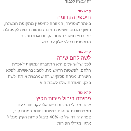
זה עכשיו לכבוד
קרא עוד
חיספין הקדומה
באתר "צפריה", המזוהה כחיספין מתקופת המשנה,
נחשף מבנה. חשיפת המבנה מהווה הצצה לקפסולת
זמן בחיי תושבי האתר הקדום וגם: חפירת
הדולמנים בקלע אלון עם בוא
קרא עוד
לשה לחם שירה
לפני שלוש שנים היא התחברה עמוקות לאפיית
הלחם, לפשטות הראשונית, לטבע בראשיתו. לפלא
היצירה. מניחה פסוקי שירה שמרגשת אותה ולשה
בצק. האורחת שלנו לשבת היא
קרא עוד
פחיתה ביבול פירות הקיץ
ארגון מגדלי הפירות בישראל: עקב חורף עם
טמפרטורות גבוהות במיוחד וחוסר במנות קור,
צפויה ירידה של כ– 40% ביבול פירות הקיץ מנכ"ל
ארגון מגדלי הפירות