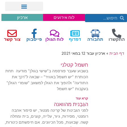
לוח אירועים
ארכיון
התקשרו
תחבורה
דפדוף
לוח הגולן
פייסבוק
צור קשר
דף הבית
»
ארכיון עבור 12 במאי 2021
חשמל קטלני
בשבוע שעבר פורסמה ב"שישי בגולן" מודעה תחת
הכותרת "יש חשמל באוויר" – שבאה ל"רכך את
התודעה" ולהפוך את הגולן למשאב "שומרי הגולן"
בעקבות "יש חשמל
קרא עוד
הגַבָּנית מהוואנה
לפני הגבינות של קרינה מנטור, יש סיפור אהבה
רומנטי, מסירוּת, גיור, עלייה, קוצים, בית ומחלה
קשה. שָבועות, מכל הכיוונים. אם חיפשתם כינורות,