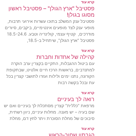
קרא עוד
פסטיבל "ארץ הגולן" – פסטיבל ראשון
מסוגו בגולן!
פסטיבל ענק המשלב בתוכו עשרות אירועי תרבות,
מופעי ענק לצד מופעים אינטימיים, ביקבים, סיורים
מודרכים, קטיף עצמי, קולינריה וטבע. 18.5-24.6
פסטיבל "ארץ הגולן", שיתחיל ב-18.5,
קרא עוד
קהילה של אחדות וחברות
עם ביטול ההגבלות, התקיים בקצרין ערב הוקרה
למתנדבים, בראשות הרכז חיים אלטיט, שבתקופת
הקורונה, נתנו ימים ולילות ועזרו לתושבי קצרין בכל
עת ובכל בקשה רבות
קרא עוד
רואה לך בעיניים
מרפאת "כללית" קצרין מסתכלת לך בעיניים ואם יש
שם בעיה – יש מענה. מחלות עיניים, ניוון רשתית,
סיבוכים של מחלת הסוכרת ויתר לחץ דם, מחלת
קרא עוד
הגבתון שחור-הראש