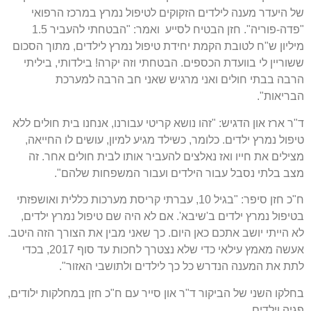
של היעדר מענה לילדים הזקוקים לטיפול נמרץ במרכז הרפואי
"פדה-פוריה". חזן הבטיח לסייע ואמר: "הבטחתי להעביר 1.5
מיליון ש"ח לטובת הקמת יחידת טיפול נמרץ לילדים, מתוך הסכום
ששוריין לי בוועדת הכספים. הבטחתי וזה יקרה! בילדותי, ביליתי
הרבה בבתי חולים ואני מרגיש שאני חב הרבה למערכת
הבריאות".
ד"ר ארז און הדגיש: "זהו נושא קריטי עבורנו, אנחנו בית חולים ללא
טיפול נמרץ ילדים. כלומר, כשילד מגיע למיון, עושים לו החייאה,
מצילים את חייו ואז נאלצים להעביר אותו לבית חולים אחר. זה
מצב בלתי נסבל עבור הילדים ועבור המשפחות שלהם".
ח"כ חזן סיפר: "בגיל 10, עברתי קריסת מערכות כללית ואושפזתי
בטיפול נמרץ ילדים ב'שיבא'. אם לא היה שם טיפול נמרץ ילדים,
לא הייתי יושב אתכם כאן היום. כך שאני מבין את הצורך הזה היטב.
אעשה מאמץ עילאי כדי שלא נצטרך לחכות עד סוף 2017, בכדי
לתת את המענה הנדרש כל כך לילדים ולתושבי האזור".
בחלקו השני של הביקור ד"ר און סייר עם ח"כ חזן במחלקות ילודים,
פגיה וילדים.