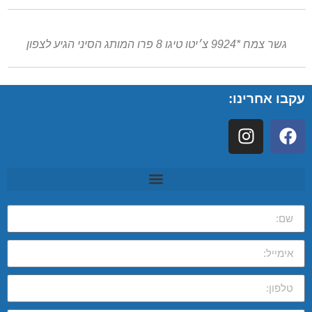
גשר צמח *9924 צ׳יטו טיגו 8 פרו המותג הסיני הגיע לצפון
עקבו אחרינו: