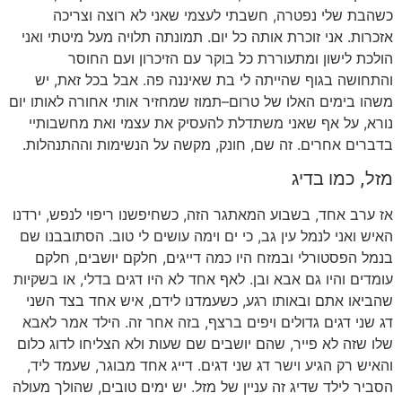
כשהבת שלי נפטרה
,
חשבתי לעצמי שאני לא רוצה וצריכה
אזכרות
.
אני זוכרת אותה כל יום
.
תמונתה תלויה מעל מיטתי ואני
הולכת לישון ומתעוררת כל בוקר עם הזיכרון ועם החוסר
והתחושה בגוף שהייתה לי בת שאיננה פה
.
אבל בכל זאת
,
יש
משהו בימים האלו של טרום
–
תמוז שמחזיר אותי אחורה לאותו יום
נורא
,
על אף שאני משתדלת להעסיק את עצמי ואת מחשבותיי
בדברים אחרים
.
זה שם
,
חונק
,
מקשה על הנשימות וההתנהלות
.
מזל
,
כמו בדיג
אז ערב אחד
,
בשבוע המאתגר הזה
,
כשחיפשנו ריפוי לנפש
,
ירדנו
האיש ואני לנמל עין גב
,
כי ים וימה עושים לי טוב
.
הסתובבנו שם
בנמל הפסטורלי ובמזח היו כמה דייגים
,
חלקם יושבים
,
חלקם
עומדים והיו גם אבא ובן
.
לאף אחד לא היו דגים בדלי
,
או בשקיות
שהביאו אתם ובאותו רגע
,
כשעמדנו לידם
,
איש אחד בצד השני
דג שני דגים גדולים ויפים ברצף
,
בזה אחר זה
.
הילד אמר לאבא
שלו שזה לא פייר
,
שהם יושבים שם שעות ולא הצליחו לדוג כלום
והאיש רק הגיע וישר דג שני דגים
.
דייג אחד מבוגר
,
שעמד ליד
,
הסביר לילד שדיג זה עניין של מזל
.
יש ימים טובים
,
שהולך מעולה