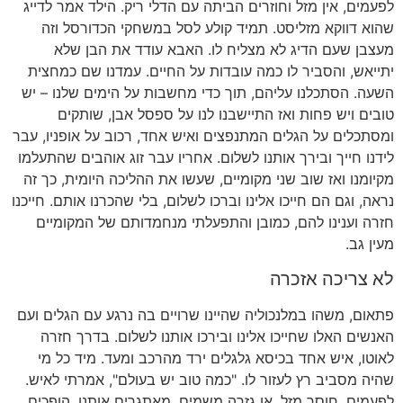
לפעמים
,
אין מזל וחוזרים הביתה עם הדלי ריק
.
הילד אמר לדייג
שהוא דווקא מזליסט
.
תמיד קולע לסל במשחקי הכדורסל וזה
מעצבן שעם הדיג לא מצליח לו
.
האבא עודד את הבן שלא
יתייאש
,
והסביר לו כמה עובדות על החיים
.
עמדנו שם כמחצית
השעה
.
הסתכלנו עליהם
,
תוך כדי מחשבות על הימים שלנו
–
יש
טובים ויש פחות ואז התיישבנו לנו על ספסל אבן
,
שותקים
ומסתכלים על הגלים המתנפצים ואיש אחד
,
רכוב על אופניו
,
עבר
לידנו חייך ובירך אותנו לשלום
.
אחריו עבר זוג אוהבים שהתעלמו
מקיומנו ואז שוב שני מקומיים
,
שעשו את ההליכה היומית
,
כך זה
נראה
,
וגם הם חייכו אלינו וברכו לשלום
,
בלי שהכרנו אותם
.
חייכנו
חזרה וענינו להם
,
כמובן והתפעלתי מנחמדותם של המקומיים
מעין גב
.
לא צריכה אזכרה
פתאום
,
משהו במלנכוליה שהיינו שרויים בה נרגע עם הגלים ועם
האנשים האלו שחייכו אלינו ובירכו אותנו לשלום
.
בדרך חזרה
לאוטו
,
איש אחד בכיסא גלגלים ירד מהרכב ומעד
.
מיד כל מי
שהיה מסביב רץ לעזור לו
. "
כמה טוב יש בעולם
",
אמרתי לאיש
.
לפעמים
,
חוסר מזל
,
או גזרה משמים
,
מאתגרים אותנו
,
הופכים