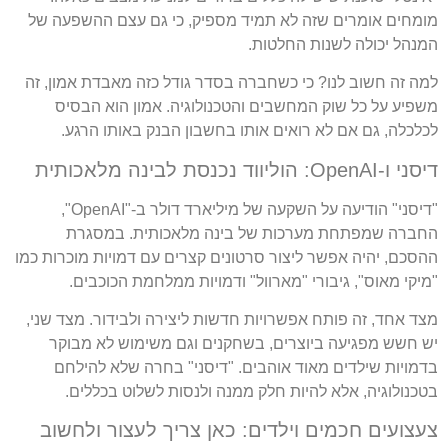
מומחים אומרים שזה לא תמיד מספיק, כי גם עצם ההשפעה של
המנהל יכולה לשנות החלטות.
למה זה חשוב לנו? כי כשחברה בסדר גודל כזה מאבדת אמון, זה
משפיע על כל שוק המחשבים והטכנולוגיה. אמון הוא הבסיס
לכלכלה, גם אם לא רואים אותו בחשבון הבנק באותו הרגע.
דיסני ו-OpenAI: הוליווד נכנסת לבינה מלאכותית
"דיסני" הודיעה על השקעה של מיליארד דולר ב-"OpenAI",
החברה שמפתחת מערכות של בינה מלאכותית. במסגרת
ההסכם, יהיה אפשר ליצור סרטונים קצרים עם דמויות מוכרות כמו
"מיקי מאוס", גיבורי "מארוול" ודמויות ממלחמת הכוכבים.
מצד אחד, זה פותח אפשרויות חדשות ליצירה ולבידור. מצד שני,
יש חשש מפגיעה ביוצרים, בשחקנים וגם משימוש לא מבוקר
בדמויות שילדים מאוד אוהבים. "דיסני" בחרה שלא להילחם
בטכנולוגיה, אלא להיות חלק ממנה ולנסות לשלוט בכללים.
צעצועים חכמים וילדים: כאן צריך לעצור ולחשוב