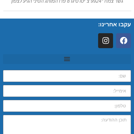
גשר צמח *9924 צ׳יטו טיגו 8 פרו המותג הסיני הגיע לצפון
עקבו אחרינו: