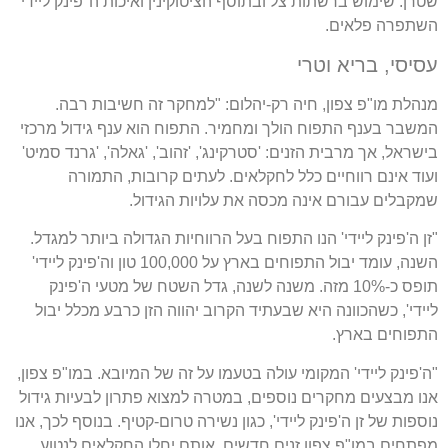
שטרן: שימוש ברשתות צל ובתוסף הציטוקינין ואיכות ה"פינק ליידי"
השתפרה פלאים.
עסיסי, בריא וטרי
מנהלת מו"פ צפון, חיה רק-יהלום: "למחקר זה חשיבות רבה.
המשבר בענף התפוח הולך ומחמיר. התפוח הוא ענף גידול מרכזי
בישראל, אך מרבית הזנים: 'סטרקינג', 'זהוב', 'גאלה', 'גרנד סמיט'
ועוד אינם רווחיים כלל לחקלאים. לעתים קרובות, התמורה
שמקבלים עבורם אינה מכסה את עלויות הגידול.
"זן ה'פינק ליידי' הנו התפוח בעל הרווחיות הגדולה ביותר למגדל.
השנה, עומד יבול התפוחים בארץ על 100,000 טון וה'פינק ליידי'
תופס כ-10% מזה. משנה לשנה, גדל השטח של מטעי ה'פינק
ליידי', כשהכוונה היא שבעתיד הקרוב יהווה הזן כרבע מכלל יבול
התפוחים בארץ.
"ה'פינק ליידי' המקומי עולה בטעמו על זה של המיובא. במו"פ צפון,
אנו מבצעים מחקרים נוספים, במטרה למצוא פתרון לבעיות גידול
נוספות של זן ה'פינק ליידי', כגון נשירה טרום-קטיף. בנוסף לכך, אנו
מפתחים במו"פ צפון זנים חדשים, אותם יחלו החקלאים לנטוע