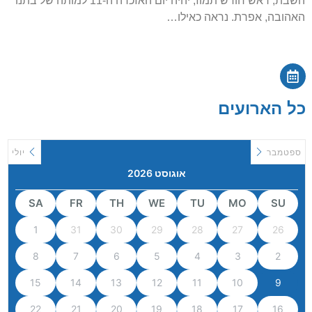
השבת, ראש חודש תמוז, יהיה יום האזכרה ה-11 למותה של בתנו
האהובה, אפרת. נראה כאילו…
כל הארועים
ספטמבר
יולי
אוגוסט 2026
SA
FR
TH
WE
TU
MO
SU
1
31
30
29
28
27
26
8
7
6
5
4
3
2
15
14
13
12
11
10
9
22
21
20
19
18
17
16