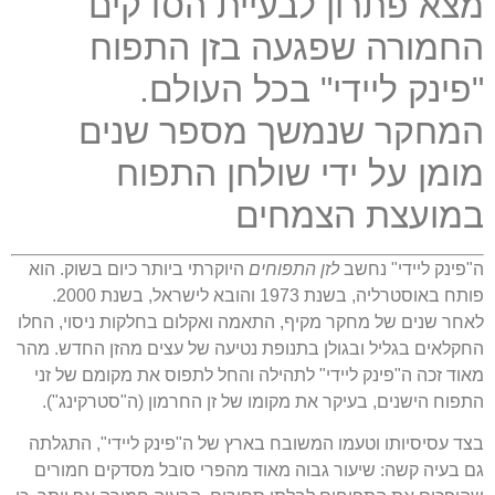
מצא פתרון לבעיית הסדקים
החמורה שפגעה בזן התפוח
"פינק ליידי" בכל העולם.
המחקר שנמשך מספר שנים
מומן על ידי שולחן התפוח
במועצת הצמחים
ה"פינק ליידי" נחשב
לזן התפוחים
היוקרתי ביותר כיום בשוק. הוא
פותח באוסטרליה, בשנת 1973 והובא לישראל, בשנת 2000.
לאחר שנים של מחקר מקיף, התאמה ואקלום בחלקות ניסוי, החלו
החקלאים בגליל ובגולן בתנופת נטיעה של עצים מהזן החדש. מהר
מאוד זכה ה"פינק ליידי" לתהילה והחל לתפוס את מקומם של זני
התפוח הישנים, בעיקר את מקומו של זן החרמון (ה"סטרקינג").
בצד עסיסיותו וטעמו המשובח בארץ של ה"פינק ליידי", התגלתה
גם בעיה קשה: שיעור גבוה מאוד מהפרי סובל מסדקים חמורים