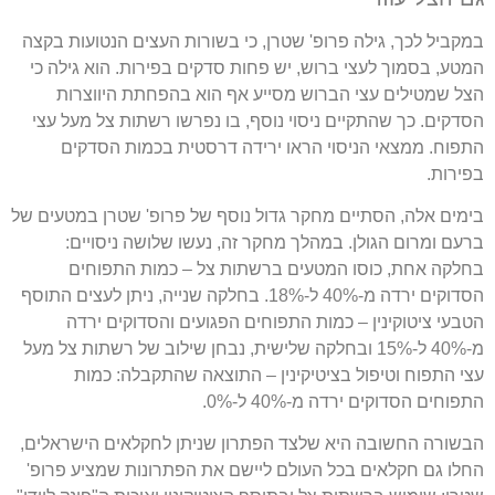
במקביל לכך, גילה פרופ' שטרן, כי בשורות העצים הנטועות בקצה
המטע, בסמוך לעצי ברוש, יש פחות סדקים בפירות. הוא גילה כי
הצל שמטילים עצי הברוש מסייע אף הוא בהפחתת היווצרות
הסדקים. כך שהתקיים ניסוי נוסף, בו נפרשו רשתות צל מעל עצי
התפוח. ממצאי הניסוי הראו ירידה דרסטית בכמות הסדקים
בפירות.
בימים אלה, הסתיים מחקר גדול נוסף של פרופ' שטרן במטעים של
ברעם ומרום הגולן. במהלך מחקר זה, נעשו שלושה ניסויים:
בחלקה אחת, כוסו המטעים ברשתות צל – כמות התפוחים
הסדוקים ירדה מ-40% ל-18%. בחלקה שנייה, ניתן לעצים התוסף
הטבעי ציטוקינין – כמות התפוחים הפגועים והסדוקים ירדה
מ-40% ל-15% ובחלקה שלישית, נבחן שילוב של רשתות צל מעל
עצי התפוח וטיפול בציטיקינין – התוצאה שהתקבלה: כמות
התפוחים הסדוקים ירדה מ-40% ל-0%.
הבשורה החשובה היא שלצד הפתרון שניתן לחקלאים הישראלים,
החלו גם חקלאים בכל העולם ליישם את הפתרונות שמציע פרופ'