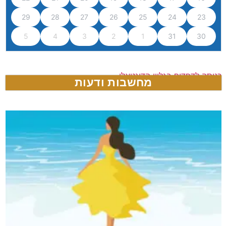
29
28
27
26
25
24
23
5
4
3
2
1
31
30
כניסה לדפדוף בגליון הדיגטאלי
מחשבות ודעות