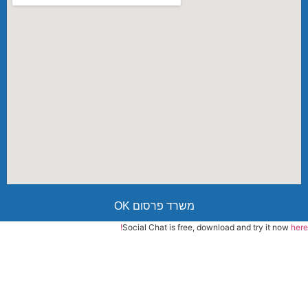
משרד פרסום OK
Social Chat is free, download and try it now
here!