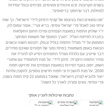
בשנים הקרובות. זנים איכותיים וטעימים, פציחים ובעלי עמידות
למחלות, דבר שיחסוך בריסוסים".
"אנו נמצאים כעת בעיצומו של קטיף ה'פינק ליידי' הישראלי, כך שזה
עיתוי טוב לאכול פרי ישראלי עסיסי, בריא וטרי", אומר עמוס לוין,
יו"ר שולחן התפוח במועצת הצמחים ומרכז תחום החקלאות
בחברה לפיתוח הגליל. "הערך המוסף של תוצאות המחקר,
הממומן על ידי מגדלי התפוח בגליל ובגולן, יתבטא השנה ובשנים
הבאות באופן משמעותי בפחת נמוך של תפוחים שאינם סחירים,
דבר שייטיב עם כלכלת מגדלי התפוחים ויסייע לנו להוריד את
מחיר התפוח היוקרתי, 'פינק ליידי'. על מנת להתמודד עם אתגרי
השוק, יזמנו בענף הפירות במועצת הצמחים את 'פרויקט תפוח
2030', על מנת להשביח זני תפוח חדשים נוספים, להקטין עלויות
ייצור ולהביא לצרכן הישראלי, שאוכל בממוצע 22 קילו תפוח בשנה,
פרי עסיסי, טעים ופציח, לאורך כל השנה".
כתבות שיכולות לעניין אותך