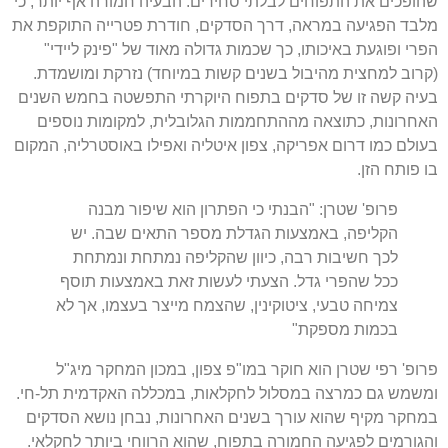
שהופכים את התפוחים לבלתי סחירים. הבעיה חמורה אף יותר, כי
מלבד הפגיעה במראה, דרך הסדקים, חודרת פטרייה התוקפת את
הפרי ופוגעת באיכותו, כך שכמות גדולה מאוד של "פינק ליידי"
(קרוב למחצית מהיבול בשנים קשות במיוחד) נזרקת ומושמדת.
בעיה קשה זו של סדקים בתפוח היוקרתי התפשטה בחמש השנים
האחרונות, כתוצאה מההתחממות הגלובלית, למקומות נוספים
בעולם כמו דרום אפריקה, צפון איטליה ואפילו באוסטרליה, המקום
בו פותח הזן.
פרופ' שטרן: "הבנתי כי הפתרון הוא שיפור מבנה
הקליפה, באמצעות הגדלת מספר התאים שבה. יש
לכך חשיבות רבה, כיוון שהקליפה נמתחת ונמתחת
ככל שהפרי גדל. הצעתי לעשות זאת באמצעות תוסף
צמיחה טבעי, ציטוקינין, שהצמח מייצר בעצמו, אך לא
בכמות מספקת"
פרופ' רפי שטרן הוא חוקר במו"פ צפון, במכון המחקר מיג"ל
ומשמש גם כמרצה במסלול לחקלאות, במכללה האקדמית תל-חי.
במחקר מקיף שהוא עורך בשנים האחרונות, נבחן נושא הסדקים
והגורמים לפגיעה החמורה בתפוח, שהוא הרווחי ביותר לחקלאי.