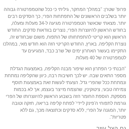
פרופ' שטרן: "במהלך המחקר, גיליתי כי ככל שהטמפרטורה גבוהה
יותר בשלבים הראשונים של התפתחות הפרי, כך הסדקים רבים
יותר. מצאתי שכאשר הטמפרטורה מגיעה ל-34 מעלות ומעלה,
בחודש הראשון להיווצרות הפרי, נוצרים בוודאות סדקים. החודש
הראשון הוא קריטי להתפתחותו של התפוח, משום שבחודש זה,
נוצרת הקליפה. בארץ, החודש הקריטי הזה הוא חודש מאי, במהלכו
התקיימו בעשור האחרון ימים של שרב כבד, המגיעים עד
לטמפרטורה של 40 מעלות.
"הבנתי כי הפתרון הוא שיפור מבנה הקליפה, באמצעות הגדלת
מספר התאים שבה. יש לכך חשיבות רבה, כיוון שהקליפה נמתחת
ונמתחת ככל שהפרי גדל. הצעתי לעשות זאת באמצעות תוסף
צמיחה טבעי, ציטוקינין, שהצמח מייצר בעצמו, אך לא בכמות
מספקת. הוספת החומר הזה בשבוע הראשון להיווצרותו של הפרי
גורמת לתפוחי ה'פינק ליידי' לפתח קליפה בריאה, חזקה וטובה
יותר, המגנה על הפרי, ללא סדקים וכתוצאה מכך, גם ללא
פטריות".
גם הצל עוזר