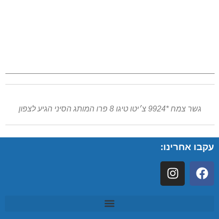
גשר צמח *9924 צ׳יטו טיגו 8 פרו המותג הסיני הגיע לצפון
עקבו אחרינו: