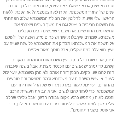
הרבה אנשים, גם אני שאלתי את עצמי, למה אחרי כל כך הרבה
שנים של החזרי המשכנתא, הקרן לא הצטמצמה? אז הפכתי ללקוח
הראשון שלי ושיניתי לחלוטין את חבילת המשכנתא שלנו: הפחתתי
את תשלום הריבית ב-20% וגם את משך השנים וייצבתי את
התשלומים החודשיים. אז חשבתי שאנשים רבים מקבלים
משכנתא, שמחים שקיבלו אישור ושוכחים מזה. העצה שלי: לעולם
אל תשכח את המשכנתא! תבדוק את המשכנתא כל שנה שנייה עם
יועץ. הוא עלה כמה שקלים, אבל חוסך מאות אלפים.
"כיום, אני רשום בכל בנק כיועץ משכנתאות ומתמחה במקרים
קשים. לדוגמה: יש אנשים עם הכנסה מצוינת, אבל בשנה שעברה
חזרו להם שני צ'קים. הבנק דוחה אותם ולא נותן משכנתא, יועץ יכול
לעזור. או שיש משפחות עם משכנתא וכמה הלוואות והם טובעים
בהחזרים, יועץ יכול לעזור בארגון מחדש של ההלוואות יחד עם
המשכנתא, כדי לעזור להם לנשום. אני אוהב את תעשיית הרכב
והטכנולוגיה (ומחפש כרגע מקום עבודה חדש), אבל גיליתי שהלב
שלי נמשך לעזור לאנשים לפתור בעיות עם המשכנתא ולכן, היום,
אני עוסק בשני התחומים".