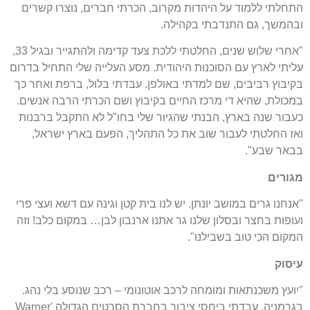
התחלתי ללמוד על היהדות מקרוב, הכרתי חברים, נוצרו קשרים
ובהמשך, גם התנדבתי בקהילה.
"אחרי שלוש שנים, החלטתי ללכת צעד קדימה ולהתגייר ובגיל 33,
עליתי לארץ עם הסוכנות היהודית. מסע העלייה שלי התחיל בדרום
בקיבוץ רביבים, שם למדתי באולפן. עבדתי בלול, ברפת ואחר כך
במכולת, שהיא די מרכז החיים בקיבוץ ושם הכרתי הרבה אנשים.
כעבור שנה בארץ, הבנתי שהגיור שלי בחו"ל לא התקבל ברבנות
ואז החלטתי לעבור שוב את כל התהליך, הפעם בארץ ישראל,
בבאר שבע".
מגורים
"אנחנו גרים במושב יונתן. יש לנו בית קטן וגינה עם דשא ועצי פרי
ועופות בחצר ובסלון שלנו גר אתנו ארנבון לבן… במקום כלב! וזה
המקום הכי טוב בשבילנו".
עיסוק
"יועץ משכנתאות ומומחה לרכב אוטונומי – רכב שנוסע בלי נהג.
בגרמניה, עבדתי ביחסי ציבור בחברת הסרטים הגדולה 'Warner