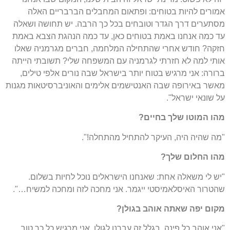
אמורים להיות בטוחים: ופתאום המחבלים הברבריים האלה
מסתערים דרך הגדר וטובחים בכל כך הרבה. יש תחושה ושאלה
עד כמה אנחנו באמת בטוחים כאן, עד כמה הנהגת הצבא באמת
חזקה? חודש אחרי שהתחילה המלחמה, חברים מגרמניה שאלו
אותי למה לא חזרתי לגרמניה עם המשפחה שלי? תשובתי הייתה
ברורה: אני מרגיש בטוח יותר בישראל שבה נורים אלפי טילים,
מאשר באירופה שבה האנטישמים אלימים והאוניברסיטאות מגנות
על שונאי ישראל".
מהו המוטו שלך בחיים?
"מה שהיה היה, העיקר להתחיל מהתחלה!".
מהו החלום שלך?
"יש לי משאלה אחת: שאנחנו הישראלים נוכל לחיות בשלום.
שהטרור האיסלאמיסטי ייגמר. אני מחכה לזה ומחכה למשיח…".
מקום יפה שאתה אוהב בגולן?
"אני אוהב כל פינה. בגלל זה עברנו לגולן. אני מרגיש כל כך טוב