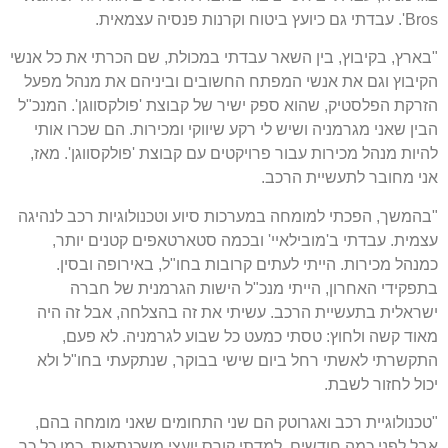
Bros'. עבדתי גם כיועץ ביטוח וקרנות פנסיה עצמאית.
"בארץ, בקיבוץ, בין השאר עבדתי במכולת, שם הכרתי את כל אנשי
הקיבוץ וגם את אנשי המפתח החשובים וביניהם את מנהל מפעל
הזרקת הפלסטיק, שהוא ספק ישיר של קבוצת 'פולקסווגן'. המנכ"ל
הבין שאני מגרמניה ושיש לי רקע שיווקי ומכירות. הם שכרו אותי
להיות מנהל מכירות עבור פרויקטים עם קבוצת 'פולקסווגן'. מאז,
אני מחובר לתעשיית הרכב.
"בהמשך, הפכתי למומחה במערכות סיוע וטכנולוגיות רכב לנהיגה
עצמית. עבדתי ב'מובילאיי' ובכמה סטארטאפים קטנים יותר,
כמנהל מכירות. הייתי לעתים קרובות בחו"ל, באירופה ובסין.
בתפקידי האחרון, הייתי מנכ"ל הישות הגרמנית של חברה
ישראלית בתעשיית הרכב. עשיתי את זה בהצלחה, אבל זה היה
מאוד קשה ולחוץ: טסתי כמעט כל שבוע לגרמניה. לא פעם,
התקשרתי לאשתי רחל ביום שישי בבוקר, שנתקעתי בחו"ל ולא
יכול לחזור לשבת.
"טכנולוגיית רכב ואגרוטק הם שני התחומים שאני מומחה בהם,
אבל לפני כמה חודשים, למדתי קורס יועצי משכנתאות. כמו כל כך