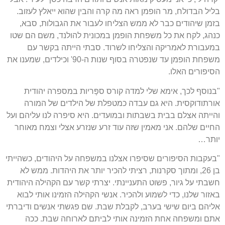
בליל הבדולח, מר הופמן ראה מה קרה והבין שהוא ייאלץ לעזוב.
בזמן שיהודים כבר לא ממש הצליחו לעבור את הגבולות, סבא,
כנהג, לקח את כל משפחת הופמן במכונית להולנד, משם הם שטו
במעבורת לאמריקה והצליחו לשרוד. סבתי הייתה בקשר עם
משפחת הופמן עד שנפטרה בסוף שנות ה-90' וכילדים, שמענו את
הסיפורים האלו.
"בנוסף לכך, אימא שלי למדה קורס ספָּריות במספרה יהודית
אורתודוקסית. היא גם עבדה כמטפלת של הילדים של המורה
והייתה אצלם בבית בשבתות ובמועדים. היא סיפרה לנו עליהם ועל
החיים שלהם. אני מאמין שזה עוד זרע שנזרע אצלי וצמח מאוחר
יותר…
"בעקבות הסיפורים שסיפרו אצלנו במשפחה על היהודים, כשהייתי
בן 26, ומתוך סקרנות, רציתי להכיר יותר את היהדות. ממש לא
חשבתי על גיור, פשוט התעניינתי. יצרתי קשר עם הקהילה היהודית
באזור שלנו, כדי לשמוע ולהכיר. אנשי הקהילה הזמינו אותי לבוא
אליהם ביום שישי בערב, לקבלת שבת. שם פגשתי אנשים ודיברתי
אתם ומשפחה אחת הזמינה אותי לביתם לארוחה שבת. ככה