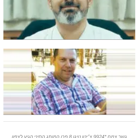
גשר צמח *9924 צ׳יטו טיגו 8 פרו המותג הסיני הגיע לצפון