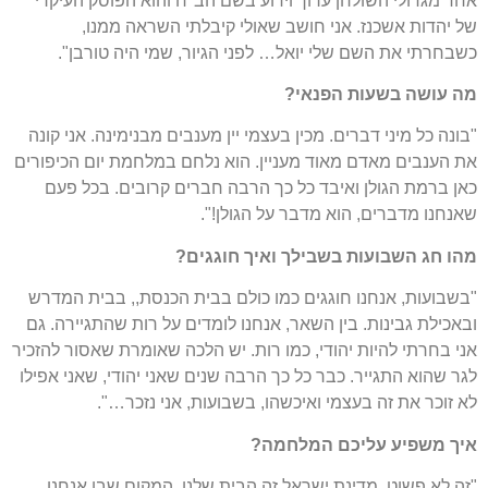
אחד מגדולי השולחן ערוך וידוע בשם הב"ח והוא הפוסק העיקרי
של יהדות אשכנז. אני חושב שאולי קיבלתי השראה ממנו,
כשבחרתי את השם שלי יואל… לפני הגיור, שמי היה טורבן".
מה עושה בשעות הפנאי?
"בונה כל מיני דברים. מכין בעצמי יין מענבים מבנימינה. אני קונה
את הענבים מאדם מאוד מעניין. הוא נלחם במלחמת יום הכיפורים
כאן ברמת הגולן ואיבד כל כך הרבה חברים קרובים. בכל פעם
שאנחנו מדברים, הוא מדבר על הגולן!".
מהו חג השבועות בשבילך ואיך חוגגים?
"בשבועות, אנחנו חוגגים כמו כולם בבית הכנסת,, בבית המדרש
ובאכילת גבינות. בין השאר, אנחנו לומדים על רות שהתגיירה. גם
אני בחרתי להיות יהודי, כמו רות. יש הלכה שאומרת שאסור להזכיר
לגר שהוא התגייר. כבר כל כך הרבה שנים שאני יהודי, שאני אפילו
לא זוכר את זה בעצמי ואיכשהו, בשבועות, אני נזכר…".
איך משפיע עליכם המלחמה?
"זה לא פשוט. מדינת ישראל זה הבית שלנו, המקום שבו אנחנו