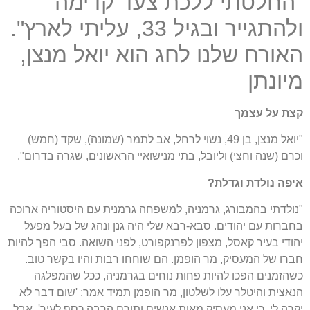
"החלטתי ללכת צעד קדימה
ולהתגייר ובגיל 33, עליתי לארץ".
האורח שלנו לחג הוא יואל מנצן,
מיונתן
קצת על עצמך
"יואל מנצן, בן 49, נשוי לרחל, אב לתמר (שמונה), שקד (חמש)
וכרם (שנה וחצי) וליובל, בתי מנישואיי הראשונים, שגרה בדרום".
איפה נולדת וגדלת?
"נולדתי בהמבורג, גרמניה, למשפחה גרמנית עם היסטוריה ארוכה
בחברות עם יהודים. סבא-רבא שלי היה גנן ונהג של בעל מפעל
יהודי בעיר קאסל, מצפון לפרנקפורט, לפני השואה. סבי הפך להיות
חברו של המעסיק, מר הופמן. הם שוחחו רבות והיו בקשר טוב.
כשהזמנים הפכו להיות פחות נוחים בגרמניה, ככל שהמפלגה
הנאצית והיטלר עלו לשלטון, מר הופמן תמיד אמר: 'שום דבר לא
יקרה לי, כי אני מעסיק מאות אנשים ותורם הרבה כסף לעיר'. אבל