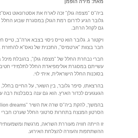
מאת: מירה הופמן
ביה
"
ס
"
מצפה גולן
"
זכה לארח את אסטרונאוט נאס
"
א
גלובר הגיע לדרום רמת הגולן במסגרת שבוע החלל 
גם לקהל הרחב
.
ויקטור ג
.
גלובר הוא טייס ניסוי בצבא ארה
"
ב
,
טייס ח
חבר בצוות
"
ארטמיס
",
התכנית של נאס
"
א להחזרת ב
חברי נבחרת החלל של
"
מצפה גולן
",
בהובלת מיכל ב
עשייתם במסגרת אולימפיאדת החלל לתלמידי חטיבות
בסוכנות החלל הישראלית
,
איתי לוי
.
בהרצאתו
,
סיפר גלובר
,
בין השאר
,
על החיים בחלל
,
הגעגועים לכדור הארץ
.
הוא גם ענה בסבלנות רבה ע
בהמשך
,
להקת ביה
"
ס שרה את השיר
"A Million dreams"
הסרטון המנצח בתחרות סרטוני החלל שערכו חברי
זו הייתה חוויה מעוררת השראה
,
מרגשת ומשמעותית ל
ההשתתפות והעזרה להצלחת האירוע
.