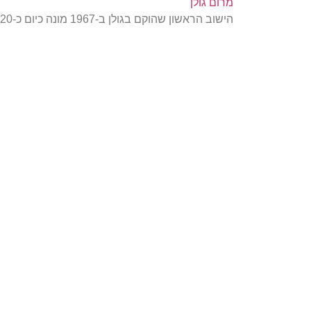
מרום גולן
הישוב הראשון שהוקם בגולן ב-1967 מונה כיום כ-620 איש.משהו מיוחד: הראשוני הגיעו לקיבוץ כשבוע לאחר…