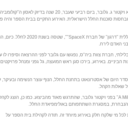
 ויקטור ג
.
גלובר
,
ביום רביעי שעבר
, 20
שנה בדיוק לאסון ה
"
קולומביה
ובחסות סוכנות החלל הישראלית
.
האירוע התקיים בבית הספר והיה פ
ללית
"
דרגון
"
של חברת
SpaceX"",
שטסה בשנת
2020
לחלל
.
כיום
,
הו
ני האדם לירח
.
לילתי
,
חברת צוות ביה
"
ס
,
נפגשו עם גלובר לפני ההרצאה וסיפרו לו ע
 הביניים
.
באירוע
,
בירכו סגן ראש המועצה
,
גל גפני ומנהל פרויקטים
סדר היום של אסטרונאוט בתחנת החלל
,
הנוף עוצר הנשימה ובעיקר
,
ע
ל שאלות הקהל
.
בפני ויקטור גלובר
,
שהתרגש מאוד מהביצוע
.
כמו כן
,
הוצג לקהל
 הנבחרת
,
במסגרת השתתפותם באולימפיאדת החלל
.
כל מי שלקח חלק באירוע מיוחד זה
.
תודה לקהילת בית הספר על