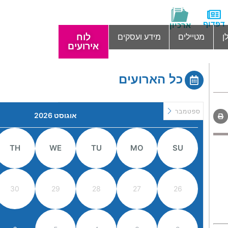
דפדוף
ארכיון
לוח
ן
מטיילים
מידע ועסקים
אירועים
כל הארועים
ספטמבר
אוגוסט 2026
TH
WE
TU
MO
SU
30
29
28
27
26