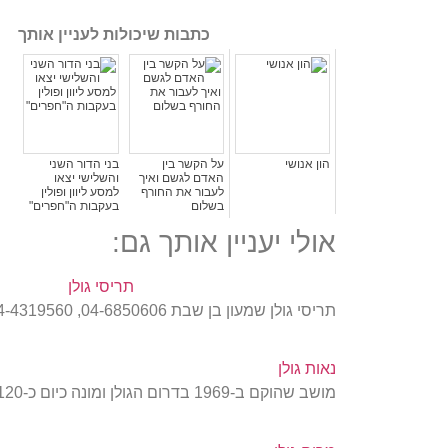
כתבות שיכולות לעניין אותך
הון אנושי
על הקשר בין
בני הדור השני
האדם לגשם ואיך
והשלישי יצאו
לעבור את החורף
למסע ליוון ופולין
בשלום
בעקבות ה"חפרים"
אולי יעניין אותך גם:
תריסי גולן
תריסי גולן שמעון בן שבת 04-6850606, 054-4319560 info@techlab.co.il techlab.co.il
נאות גולן
מושב שהוקם ב-1969 בדרום הגולן ומונה כיום כ-120 משפחות.משהו ייחודי: ענפי המשק פועלים מעל המדרונות…