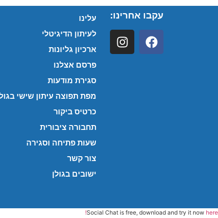
עקבו אחרינו:
עלינו
לעיתון הדיגיטלי
ארכיון גליונות
פרסם אצלנו
סגירת מודעות
מפת תפוצה עיתון שישי בגולן
כרטיס ביקור
תחבורה ציבורית
שעות פתיחה וסגירה
צור קשר
ישובים בגולן
Social Chat is free, download and try it now
here!